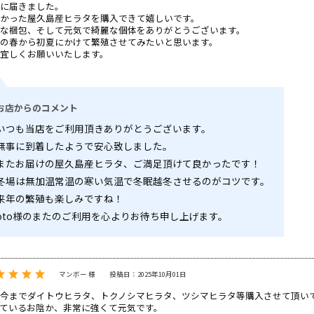
に届きました。
かった屋久島産ヒラタを購入できて嬉しいです。
な梱包、そして元気で綺麗な個体をありがとうございます。
の春から初夏にかけて繁殖させてみたいと思います。
宜しくお願いいたします。
お店からのコメント
いつも当店をご利用頂きありがとうございます。
無事に到着したようで安心致しました。
またお届けの屋久島産ヒラタ、ご満足頂けて良かったです！
冬場は無加温常温の寒い気温で冬眠越冬させるのがコツです。
来年の繁殖も楽しみですね！
oto様のまたのご利用を心よりお待ち申し上げます。
マンボー 様
投稿日：2025年10月01日
今までダイトウヒラタ、トクノシマヒラタ、ツシマヒラタ等購入させて頂い
ているお陰か、非常に強くて元気です。