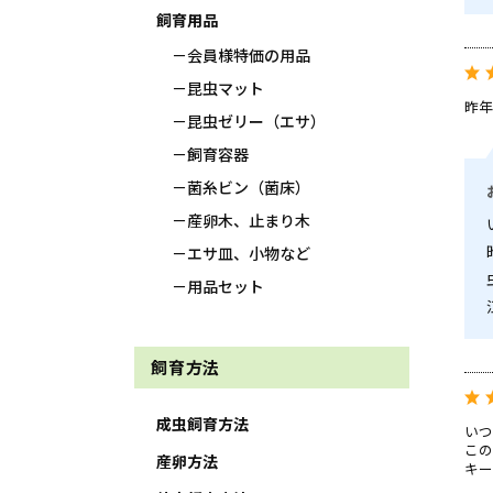
飼育用品
会員様特価の用品
昆虫マット
昨年
昆虫ゼリー（エサ）
飼育容器
菌糸ビン（菌床）
産卵木、止まり木
エサ皿、小物など
用品セット
飼育方法
成虫飼育方法
いつ
この
産卵方法
キー