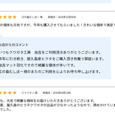
江の島むしぼー 様
投稿日：2018年10月08日
の個体も元気ですが、今年も購入させてもらいました！きれいな個体で満足
お店からのコメント
いつもクワガタ工房 虫吉をご利用頂きありがとうございます。
昨年に引き続き、屋久島産ヒラタをご購入頂き有難う御座います。
虫吉マット羽化ですので綺麗な個体が多いです。
江の島むしぼー様のまたのご利用を心よりお待ち申し上げます。
スナフキン 様
投稿日：2018年09月23日
も、元気で綺麗な個体をお届けいただきありがとうございます。
夏、屋久島のヒラタクワガタの出品が少なかったようなので、諦めかけてい
でした。