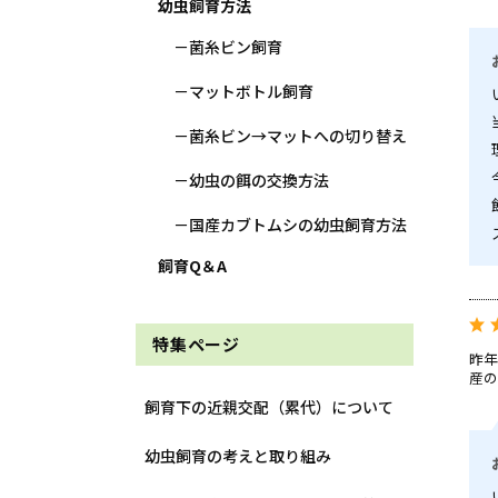
幼虫飼育方法
菌糸ビン飼育
マットボトル飼育
菌糸ビン→マットへの切り替え
幼虫の餌の交換方法
国産カブトムシの幼虫飼育方法
飼育Q＆A
特集ページ
昨年
産の
飼育下の近親交配（累代）について
幼虫飼育の考えと取り組み