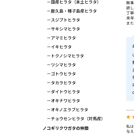
国産ヒラタ（本土ヒラタ）
無事
欲し
屋久島・種子島産ヒラタ
丁寧
来年
スジブトヒラタ
また
サキシマヒラタ
アマミヒラタ
イキヒラタ
トクノシマヒラタ
ツシマヒラタ
ゴトウヒラタ
タカラヒラタ
ダイトウヒラタ
オキナワヒラタ
オキノエラブヒラタ
チョウセンヒラタ（対馬産）
私は
ノコギリクワガタの仲間
与え