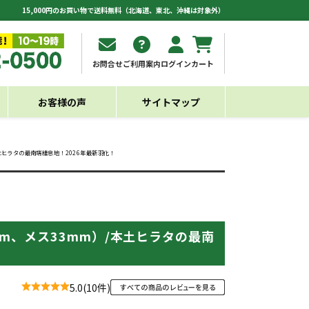
15,000円のお買い物で送料無料（北海道、東北、沖縄は対象外）
お問合せ
ご利用案内
ログイン
カート
お客様の声
サイトマップ
土ヒラタの最南端棲息地！2026年最新羽化！
m、メス33mm）/本土ヒラタの最南
5.0
(10件)