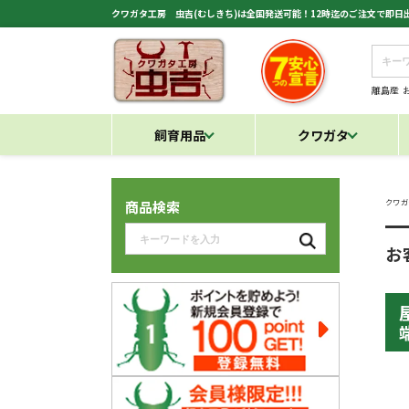
クワガタ工房 虫吉(むしきち)は全国発送可能！12時迄のご注文で即
離島産
飼育用品
クワガタ
クワガ
商品検索
お