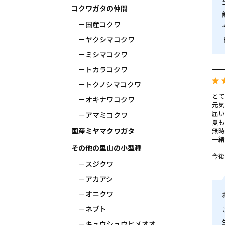
コクワガタの仲間
国産コクワ
ヤクシマコクワ
ミシマコクワ
トカラコクワ
トクノシマコクワ
とて
オキナワコクワ
元気
届い
アマミコクワ
夏も
無時
国産ミヤマクワガタ
一緒
その他の里山の小型種
今後
スジクワ
アカアシ
オニクワ
ネブト
キュウシュウヒメオオ