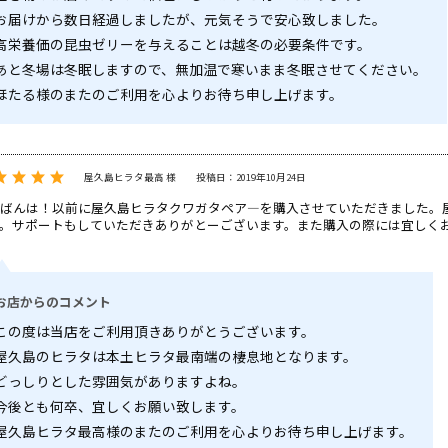
お届けから数日経過しましたが、元気そうで安心致しました。
高栄養価の昆虫ゼリーを与えることは越冬の必要条件です。
あと冬場は冬眠しますので、無加温で寒いまま冬眠させてください。
ほたる様のまたのご利用を心よりお待ち申し上げます。
屋久島ヒラタ最高 様
投稿日：2019年10月24日
ばんは！以前に屋久島ヒラタクワガタペア―を購入させていただきました。
。サポートもしていただきありがとーございます。また購入の際には宜しく
お店からのコメント
この度は当店をご利用頂きありがとうございます。
屋久島のヒラタは本土ヒラタ最南端の棲息地となります。
どっしりとした雰囲気がありますよね。
今後とも何卒、宜しくお願い致します。
屋久島ヒラタ最高様のまたのご利用を心よりお待ち申し上げます。