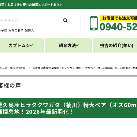
日出荷！お届け後も安心の補償とサポートあり♪
お子様
写真の個体
超特大
カブトムシ
飼育方法
虫吉の紹介(想い)
タ工房 虫吉のHOME
お客様の声:屋久島産ヒラタクワガタ（楠川）特大ペア（オス60mm、メス33mm）/本
客様の声
屋久島産ヒラタクワガタ（楠川）特大ペア（オス60m
端棲息地！2026年最新羽化！