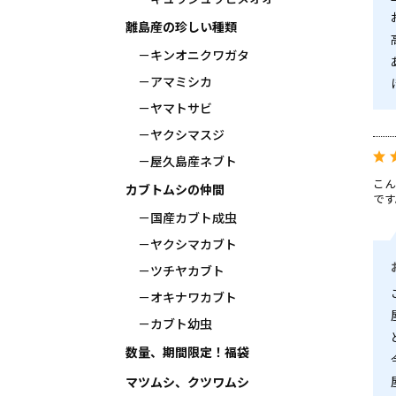
離島産の珍しい種類
キンオニクワガタ
アマミシカ
ヤマトサビ
ヤクシマスジ
屋久島産ネブト
こん
カブトムシの仲間
です
国産カブト成虫
ヤクシマカブト
ツチヤカブト
オキナワカブト
カブト幼虫
数量、期間限定！福袋
マツムシ、クツワムシ