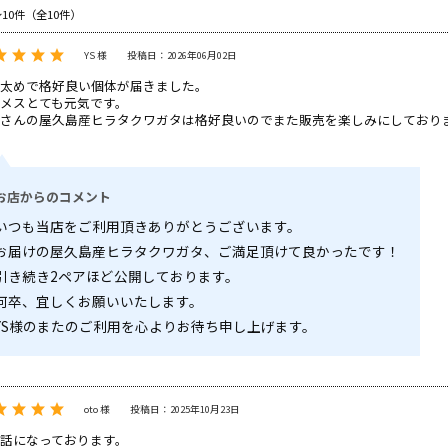
～10件（全10件）
YS 様
投稿日：2026年06月02日
太めで格好良い個体が届きました。
メスとても元気です。
さんの屋久島産ヒラタクワガタは格好良いのでまた販売を楽しみにしており
お店からのコメント
いつも当店をご利用頂きありがとうございます。
お届けの屋久島産ヒラタクワガタ、ご満足頂けて良かったです！
引き続き2ペアほど公開しております。
何卒、宜しくお願いいたします。
YS様のまたのご利用を心よりお待ち申し上げます。
oto 様
投稿日：2025年10月23日
話になっております。