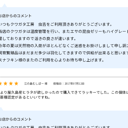
お店からのコメント
いつもクワガタ工房 虫吉をご利用頂きありがとうございます。
当店のクワガタは温度管理を行い、またエサの昆虫ゼリーもハイグレー
理しておりますので活きの良さが違います。
今年の夏は天然物の入荷がほとんどなくご迷惑をお掛けしまして申し訳
飼育繁殖品はまだまだ多少は羽化してきますので供給が出来ると思いま
スナフキン様のまたのご利用を心よりお待ち申し上げます。
江の島むしぼー 様
投稿日：2017年07月12日
より屋久島産ヒラタが欲しかったので購入できてラッキーでした。この個体
亜種認定があるといいですね。
お店からのコメント
いつもクワガタ工房 虫吉をご利用頂きありがとうございます。