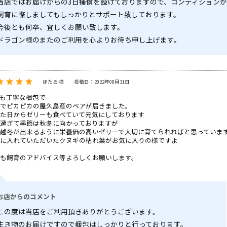
当店ではお届けからの3日補償を設けておりますので、コンディション
飼育に際しましてもしっかりとサポート致しております。
今後とも何卒、宜しくお願い致します。
ドラゴン様のまたのご利用を心よりお待ち申し上げます。
ほたる 様
投稿日：2022年08月31日
も丁寧な梱包で
でピカピカの屋久島産のペアが届きました。
た日からゼリーも食べていて元気にしております
過ぎて季節は秋冬に向かっておりますが
越冬が出来るように栄養価の高いゼリーで大切に育てられればと思っていま
に入れていただいたクヌギの枯れ葉がお気に入りの様ですよ
も飼育のアドバイス等よろしくお願いします。
お店からのコメント
この度は当店をご利用頂きありがとうございます。
生き物のお届けですので梱包はしっかりと行っております。