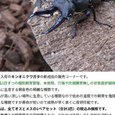
新入荷の
キンオニクワガタ
の新成虫の販売コーナーです。
全品1匹ずつの個別飼育管理、未使用、穴傷や欠損異常無しの状態良好個体
馬に生息する銅金色の綺麗な種類です。
高が高い涼しい場所に生息している種類なので低めの温度での飼育を推
アな種類ですが寿命が短いので成熟が早く直ぐに産卵可能です。
品は、全てオスとメスの1ペアセット（合計2匹）の税込み価格です。