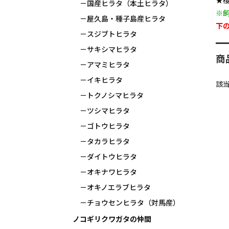
★
国産ヒラタ（本土ヒラタ）
※
屋久島・種子島産ヒラタ
下
スジブトヒラタ
サキシマヒラタ
商
アマミヒラタ
イキヒラタ
該
トクノシマヒラタ
ツシマヒラタ
ゴトウヒラタ
タカラヒラタ
ダイトウヒラタ
オキナワヒラタ
オキノエラブヒラタ
チョウセンヒラタ（対馬産）
ノコギリクワガタの仲間