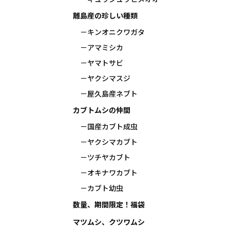
離島産の珍しい種類
キンオニクワガタ
アマミシカ
ヤマトサビ
ヤクシマスジ
屋久島産ネブト
カブトムシの仲間
国産カブト成虫
ヤクシマカブト
ツチヤカブト
オキナワカブト
カブト幼虫
数量、期間限定！福袋
マツムシ、クツワムシ