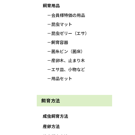
飼育用品
会員様特価の用品
昆虫マット
昆虫ゼリー（エサ）
飼育容器
菌糸ビン（菌床）
産卵木、止まり木
エサ皿、小物など
用品セット
飼育方法
成虫飼育方法
産卵方法