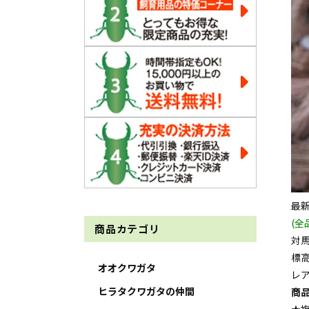
最
(
商品カテゴリ
対
標
オオクワガタ
レ
ヒラタクワガタの仲間
商