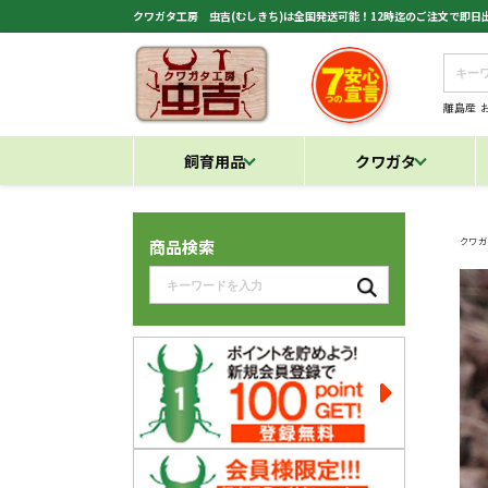
クワガタ工房 虫吉(むしきち)は全国発送可能！12時迄のご注文で即
離島産
飼育用品
クワガタ
クワガ
商品検索