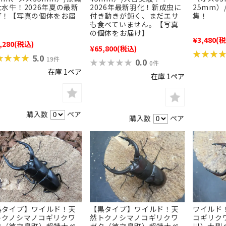
水牛！2026年夏の最新
2026年最新羽化！新成虫に
25mm）
荷！【写真の個体をお届
付き動きが鈍く、まだエサ
集！
】
も食べていません。【写真
の個体をお届け】
¥3,480
(税
,280
(税込)
¥65,800
(税込)
★★★
★★★
★★★★
★★★★
5.0
19件
★★★★★
★★★★★
0.0
0件
在庫 1ペア
在庫 1ペア
購入数
ペア
購入数
ペア
黒タイプ】ワイルド！天
ワイルド
【黒タイプ】ワイルド！天
トクノシマノコギリクワ
コギリク
然トクノシマノコギリクワ