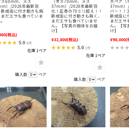
（オス70mm、メス
大ペア（
オス60mm、メス
37mm）/2026年最新羽
37mm
mm）/2026年最新羽
化！圧巻の70ミリ超え！！
バー！！2
！新成虫に付き動きも鈍
新成虫に付き動きも鈍く、
新成虫に
、まだエサも食べていま
まだエサも食べていませ
まだエサ
ん。
ん。【写真の個体をお届
ん。【写
け】
け】
980
(税込)
¥32,800
(税込)
¥98,000
(
★★★★
★★★★
5.0
6件
★★★★★
★★★★★
★★★
★★★
5.0
1件
在庫 1ペア
在庫 1ペア
購入数
ペア
購入数
ペア