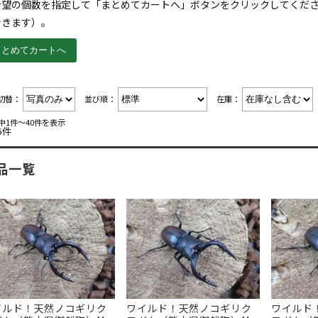
希望の個数を指定して「まとめてカートへ」ボタンをクリックしてくだ
できます）。
切替：
並び順：
在庫：
件中1件～40件を表示
6
件
品一覧
ワイルド！天然ノコギリク
イルド！天然ノコギリク
ワイルド