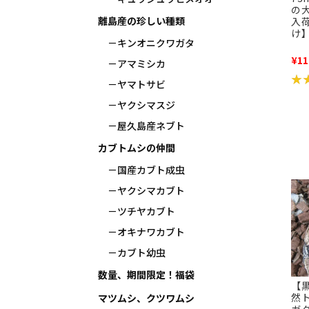
の大
離島産の珍しい種類
入
け
キンオニクワガタ
¥11
アマミシカ
★
★
ヤマトサビ
ヤクシマスジ
屋久島産ネブト
カブトムシの仲間
国産カブト成虫
ヤクシマカブト
ツチヤカブト
オキナワカブト
カブト幼虫
数量、期間限定！福袋
【
然
マツムシ、クツワムシ