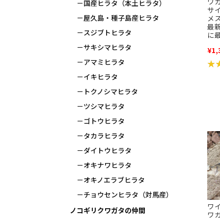
ワ
国産ヒラタ（本土ヒラタ）
サ
屋久島・種子島産ヒラタ
メス
最
スジブトヒラタ
に
サキシマヒラタ
¥1,
アマミヒラタ
★
★
イキヒラタ
トクノシマヒラタ
ツシマヒラタ
ゴトウヒラタ
タカラヒラタ
ダイトウヒラタ
オキナワヒラタ
オキノエラブヒラタ
チョウセンヒラタ（対馬産）
ワ
ノコギリクワガタの仲間
ワ