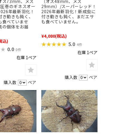
オス73mm、メス
（オス48mm、メス
）/圧巻のギネスオー
29mm）/スーパーレッド！
026年最新羽化！
2026年最新羽化！新成虫に
付き動きも鈍く、
付き動きも鈍く、まだエサ
も食べていませ
も食べていません。
真の個体をお届
¥4,080
(税込)
税込)
★★★★★
★★★★★
5.0
4件
★★
★★
0.0
0件
在庫 1ペア
在庫 1ペア
購入数
ペア
購入数
ペア