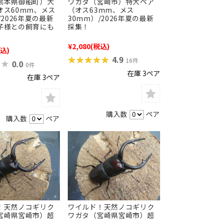
熊本県御船町）大
ワガタ（宮崎市）特大ペア
オス60mm、メス
（オス63mm、メス
/2026年夏の最新
30mm）/2026年夏の最新
子様との飼育にも
採集！
¥2,080
(税込)
込)
★★★★★
★★★★★
4.9
16件
★★
★★
0.0
0件
在庫 3ペア
在庫 3ペア
購入数
ペア
購入数
ペア
！天然ノコギリク
ワイルド！天然ノコギリク
宮崎県宮崎市）超
ワガタ（宮崎県宮崎市）超