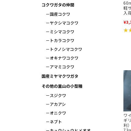
60
コクワガタの仲間
軽サ
入
国産コクワ
¥3,
ヤクシマコクワ
★
★
ミシマコクワ
トカラコクワ
トクノシマコクワ
オキナワコクワ
アマミコクワ
国産ミヤマクワガタ
その他の里山の小型種
スジクワ
アカアシ
オニクワ
ワ
ギ
ネブト
利
73
キュウシュウヒメオオ