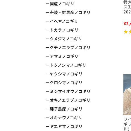
特
国産ノコギリ
ス
20
壱岐・対馬産ノコギリ
イヘヤノコギリ
¥2,
トカラノコギリ
★
★
クメジマノコギリ
クチノエラブノコギリ
アマミノコギリ
トクノシマノコギリ
ヤクシマノコギリ
クロシマノコギリ
ミシマイオウノコギリ
オキノエラブノコギリ
種子島産ノコギリ
オキナワノコギリ
ワ
ギ
ヤエヤマノコギリ
利