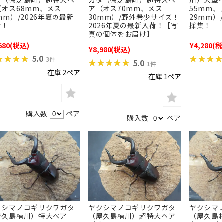
タ（徳之島町）超特大ペ
川）大型
ガタ（徳之島町）超特大ペ
（オス68mm、メス
55mm、
ア（オス70mm、メス
mm）/2026年夏の最新
29mm）
30mm）/野外希少サイズ！
荷！
採集！
2026年夏の最新入荷！【写
真の個体をお届け】
680
(税込)
¥4,280
(税
¥8,980
(税込)
★★★★
★★★★
★★★
★★★
5.0
3件
★★★★★
★★★★★
5.0
1件
在庫 2ペア
在庫 1ペア
購入数
ペア
購入数
ペア
ヤクシマノコギリクワガタ
ヤクシマ
クシマノコギリクワガタ
（屋久島楠川）超特大ペア
（屋久島
屋久島楠川）特大ペア