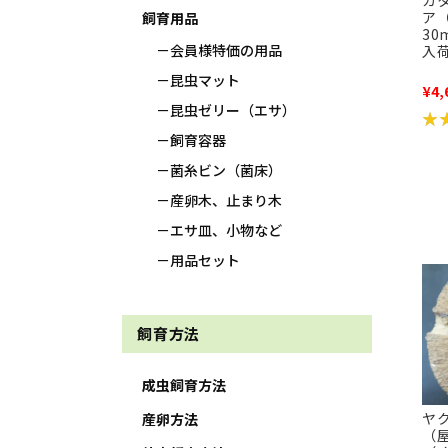
ガ
ア
飼育用品
30
会員様特価の用品
入
昆虫マット
¥4,
昆虫ゼリー（エサ）
★
★
飼育容器
菌糸ビン（菌床）
産卵木、止まり木
エサ皿、小物など
用品セット
飼育方法
成虫飼育方法
ヤ
産卵方法
（