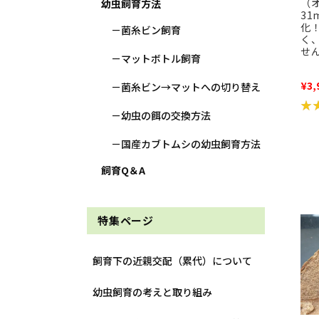
（
幼虫飼育方法
31
化
菌糸ビン飼育
く
せ
マットボトル飼育
¥3,
菌糸ビン→マットへの切り替え
★
★
幼虫の餌の交換方法
国産カブトムシの幼虫飼育方法
飼育Q＆A
特集ページ
飼育下の近親交配（累代）について
幼虫飼育の考えと取り組み