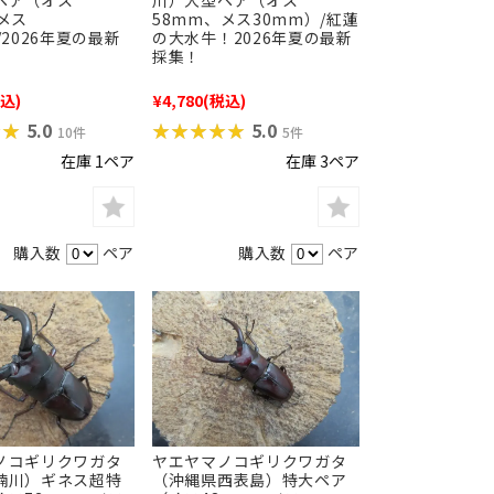
ペア（オス
川）大型ペア（オス
メス
58mm、メス30mm）/紅蓮
/2026年夏の最新
の大水牛！2026年夏の最新
採集！
込)
¥4,780
(税込)
★★
★★
★★★★★
★★★★★
5.0
5.0
10件
5件
在庫 1ペア
在庫 3ペア
購入数
ペア
購入数
ペア
ノコギリクワガタ
ヤエヤマノコギリクワガタ
楠川）ギネス超特
（沖縄県西表島）特大ペア