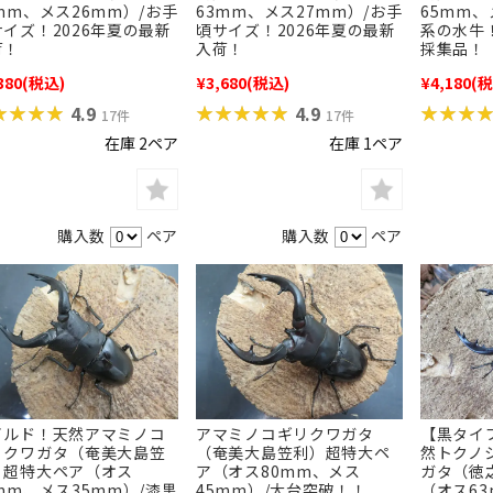
mm、メス26mm）/お手
63mm、メス27mm）/お手
65mm、
イズ！2026年夏の最新
頃サイズ！2026年夏の最新
系の水牛！
荷！
入荷！
採集品！
380
(税込)
¥3,680
(税込)
¥4,180
(税
★★★★
★★★★
★★★★★
★★★★★
★★★
★★★
4.9
4.9
17件
17件
在庫 2ペア
在庫 1ペア
購入数
ペア
購入数
ペア
イルド！天然アマミノコ
アマミノコギリクワガタ
【黒タイ
リクワガタ（奄美大島笠
（奄美大島笠利）超特大ペ
然トクノ
）超特大ペア（オス
ア（オス80mm、メス
ガタ（徳
mm、メス35mm）/漆黒
45mm）/大台突破！！
（オス6