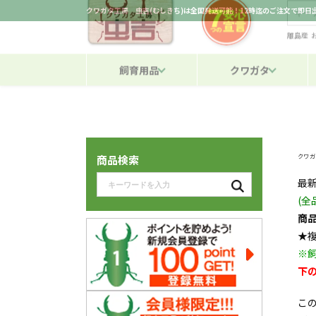
クワガタ工房 虫吉(むしきち)は全国発送可能！12時迄のご注文で即
離島産
飼育用品
クワガタ
クワガ
商品検索
最
(
商
★
※
下
こ