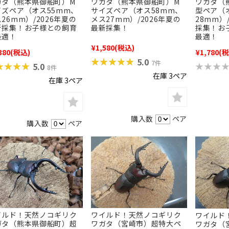
ワガタ（熊本県御船町）M
ガタ（熊本県御船町）M
ワガタ（
サイズペア（オス58mm、
イズペア（オス55mm、
型ペア（
メス27mm）/2026年夏の
26mm）/2026年夏の
28mm）
最新採集！
新採集！お子様との飼育
採集！お
最適！
最適！
¥1,580
(税込)
380
(税込)
¥1,780
(税
★★★★★
★★★★★
5.0
7件
★★★★
★★★★
★★★
★★★
5.0
8件
在庫 3ペア
在庫 3ペア
購入数
ペア
購入数
ペア
イルド！天然ノコギリク
ワイルド！天然ノコギリク
ワイルド
ガタ（熊本県御船町）超
ワガタ（宮崎市）超特大ペ
ワガタ（