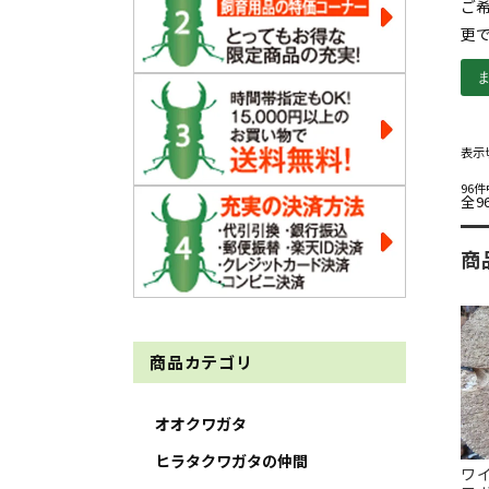
ご
更
表示
96
全
9
商
商品カテゴリ
オオクワガタ
ヒラタクワガタの仲間
ワ