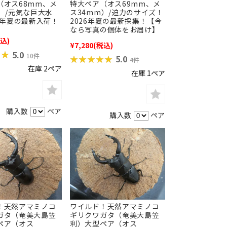
（オス68mm、メ
特大ペア（オス69mm、メ
）/元気な巨大水
ス34mm）/迫力のサイズ！
6年夏の最新入荷！
2026年夏の最新採集！【今
なら写真の個体をお届け】
込)
¥7,280
(税込)
★★
★★
5.0
10件
★★★★★
★★★★★
5.0
4件
在庫 2ペア
在庫 1ペア
購入数
ペア
購入数
ペア
！天然アマミノコ
ワイルド！天然アマミノコ
ガタ（奄美大島笠
ギリクワガタ（奄美大島笠
ペア（オス
利）大型ペア（オス