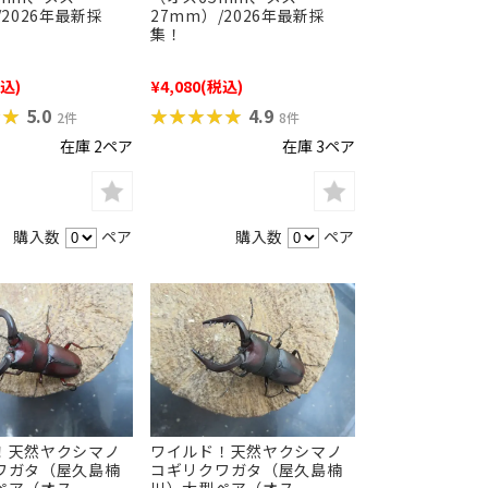
/2026年最新採
27mm）/2026年最新採
集！
込)
¥4,080
(税込)
★★
★★
★★★★★
★★★★★
5.0
4.9
2件
8件
在庫 2ペア
在庫 3ペア
購入数
ペア
購入数
ペア
！天然ヤクシマノ
ワイルド！天然ヤクシマノ
ワガタ（屋久島楠
コギリクワガタ（屋久島楠