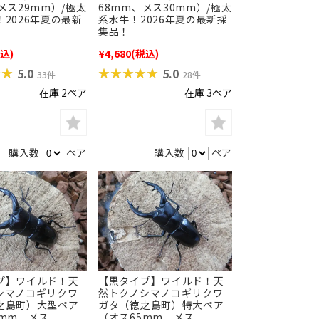
メス29mm）/極太
68mm、メス30mm）/極太
2026年夏の最新
系水牛！2026年夏の最新採
集品！
込)
¥4,680
(税込)
★★
★★
★★★★★
★★★★★
5.0
5.0
33件
28件
在庫 2ペア
在庫 3ペア
購入数
ペア
購入数
ペア
プ】ワイルド！天
【黒タイプ】ワイルド！天
シマノコギリクワ
然トクノシマノコギリクワ
之島町）大型ペア
ガタ（徳之島町）特大ペア
3mm、メス
（オス65mm、メス