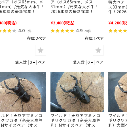
大ペア（オス65mm、メ
ア（オス65mm、メス
特大ペア
31mm）/元気な大水牛！
31mm）/元気な大水牛！
ス33mm
26年夏の最新採集！
2026年夏の最新採集！
牛！202
480
(税込)
¥2,480
(税込)
¥4,280
(税
★★★★
★★★★
★★★★★
★★★★★
★★★
★★★
4.0
4.9
1件
20件
在庫 2ペア
在庫 1ペア
購入数
ペア
購入数
ペア
イルド！天然アマミノコ
ワイルド！天然アマミノコ
ワイルド
リクワガタ（奄美大島笠
ギリクワガタ（奄美大島笠
ギリクワ
）Mサイズペア（オス
利）Mサイズペア（オス
利）大型