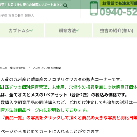
日出荷！お届け後も安心の補償とサポートあり♪
お子様
写真の個体
超特大
カブトムシ
飼育方法
虫吉の紹介(想い)
タ工房 虫吉のHOME
ノコギリクワガタの仲間
新入荷の九州産と離島産の
ノコギリクワガタ
の販売コーナーです。
全品1匹ずつの個別飼育管理、未使用、穴傷や欠損異常無しの状態良好個体
品は、全てオスとメスの1ペアセット（合計2匹）の税込み価格です。
複数購入や飼育用品の同時購入など、どれだけ注文しても追加の送料は
飼育方法は商品ページ内に説明致しております。
の『商品一覧』の写真をクリックして頂くと商品の大きな写真と羽化日
のページからまとめてカートに入れることができます。