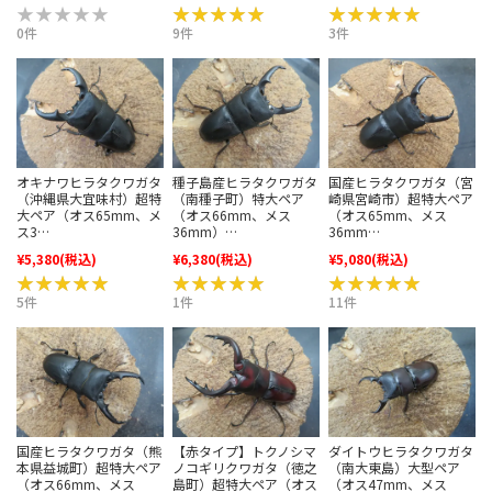
★★★★★
★★★★★
★★★★★
★★★★★
★★★★★
★★★★★
0件
9件
3件
種子島産ヒラタクワガタ
オキナワヒラタクワガタ
国産ヒラタクワガタ（宮
（南種子町）特大ペア
（沖縄県大宜味村）超特
崎県宮崎市）超特大ペア
（オス66mm、メス
大ペア（オス65mm、メ
（オス65mm、メス
36mm）…
ス3…
36mm…
¥5,380
(税込)
¥6,380
(税込)
¥5,080
(税込)
★★★★★
★★★★★
★★★★★
★★★★★
★★★★★
★★★★★
5件
1件
11件
【赤タイプ】トクノシマ
国産ヒラタクワガタ（熊
ダイトウヒラタクワガタ
ノコギリクワガタ（徳之
本県益城町）超特大ペア
（南大東島）大型ペア
島町）超特大ペア（オス
（オス66mm、メス
（オス47mm、メス