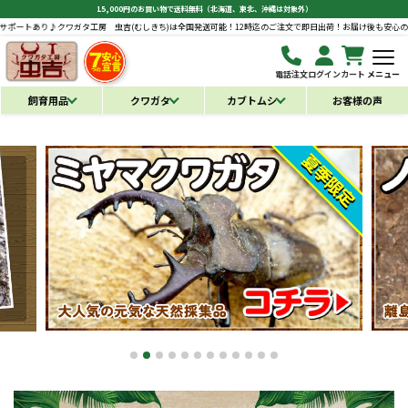
15,000円のお買い物で送料無料（北海道、東北、沖縄は対象外）
ワガタ工房 虫吉(むしきち)は全国発送可能！12時迄のご注文で即日出荷！お届け後も安心の補償とサポート
電話注文
ログイン
カート
メニュー
飼育用品
クワガタ
カブトムシ
お客様の声