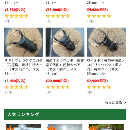
73m…
36mm…
28mm）…
¥5,580
(税込)
¥15,900
(税込)
¥4,680
(税込)
★★★★★
★★★★★
★★★★★
★★★★★
★★★★★
★★★★★
4件
3件
16件
サキシマヒラタクワガタ
国産オオクワガタ（佐賀
ワイルド！天然壱岐産ノ
（石垣島、崎枝）特大ペ
県千代田）超特大ペア
コギリクワガタ（郷ノ
ア（オス72mm、メス
（オス77mm、メス
浦）特大ペア（オス
37m…
48mm）…
65mm、メ…
¥6,480
(税込)
¥20,000
(税込)
¥2,980
(税込)
★★★★★
★★★★★
★★★★★
★★★★★
★★★★★
★★★★★
29件
3件
2件
もっと見る
人気ランキング