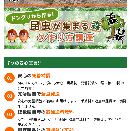
7つの安心宣言!!
安心の
死着補償
初めての方やお子様にも安心！業界初！死着補償&お届け後3日間の
死亡補償！
完璧梱包で
全国発送
安心の完璧梱包で確実にお届けします！手数料や追加の運賃は一切発
生しません。
複数梱包時の
追加送料無料
万が一2梱包以上になった場合の追加の送料は一切頂きませんのでご
安心ください。
飼育用品との
同梱発送可能