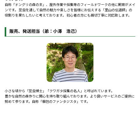
自称「ドングリの森の主」、屋外作業や採集等のフィールドワークの他に飼育がメイ
ンです。 昆虫を通して自然の魅力や楽しさを皆様にお伝えする「里山の伝道師」の
役割りを果たしたいと考えております。 初心者の方にも親切丁寧に対応致します。
販売、発送担当（弟：小澤 浩己）
小さな頃から「昆虫博士」「クワガタ採集の名人」と呼ばれています。
豊かな自然の森作りに関心を持ち取り組んでおります。より良いサービスのご提供に
努めて参ります。自称「梱包のファンタジスタ」です。