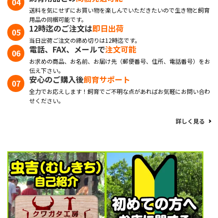
送料を気にせずにお買い物を楽しんでいただきたいので生き物と飼育
用品の同梱可能です。
12時迄のご注文は
即日出荷
当日出荷ご注文の締め切りは12時迄です。
電話、FAX、メールで
注文可能
お求めの商品、お名前、お届け先（郵便番号、住所、電話番号）をお
伝え下さい。
安心のご購入後
飼育サポート
全力でお応えします！飼育でご不明な点があればお気軽にお問い合わ
せください。
詳しく見る