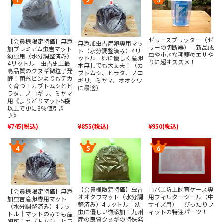
ゼリースプリッター（ゼ
【会員様限定特価】無添
無添加虫吉産卵専用マッ
リーの切断器）｜新品成
加プレミアム虫吉マット
ト（水分調整済み）4リ
虫や小さな種類のエサや
幼虫用（水分調整済み）
ットル｜卵に優しく産卵
りに超オススメ！
4リットル｜虫吉史上最
木無しでも大丈夫！（カ
高品質のクヌギ微粒子発
ブトムシ、ヒラタ、ノコ
酵！菌糸ビンよりもデカ
ギリ、ミヤマ、オオクワ
く育つ！カブトムシとヒ
に最適）
ラタ、ノコギリ、ミヤマ
用《よりどりマット5袋
以上で更に3％値引き
♪》
¥745
(税込)
¥855
(税込)
¥950
(税込)
【会員様限定特価】虫吉
コバエ防止飼育ケース専
【会員様限定特価】無添
オオクワマット（水分調
用フィルターシール（中
加虫吉産卵専用マット
整済み）4リットル｜幼
サイズ用）｜ぴったりフ
（水分調整済み）4リッ
虫に優しい微添加！九州
ィットの特注パーツ！
トル｜マットのみでも産
産の良質クヌギの特殊発
卵可！カブトムシ、ヒラ