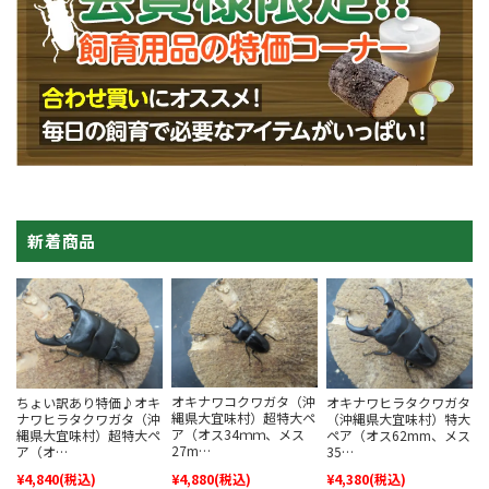
新着商品
オキナワコクワガタ（沖
ちょい訳あり特価♪オキ
オキナワヒラタクワガタ
縄県大宜味村）超特大ペ
ナワヒラタクワガタ（沖
（沖縄県大宜味村）特大
ア（オス34ｍｍ、メス
縄県大宜味村）超特大ペ
ペア（オス62mm、メス
27m…
ア（オ…
35…
¥4,840
(税込)
¥4,880
(税込)
¥4,380
(税込)