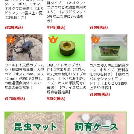
酵タイプ！（オオクワ・
タ、ノコギリ、ミヤマ、
コクワなどの幼虫専用の
オオクワに最適！《より
エサ）《よりどりマット
どりマット5袋以上で更
5袋以上で更に3％値引
に3％値引き》
き》
¥820
(税込)
¥745
(税込)
¥300
(税込)
ワイルド！天然カブトム
18gワイドカップゼリー
コバエ侵入防止型飼育ケ
シ（福岡県福津市）大型
用1つ穴エサ皿（自然木
ース 中サイズ（便利な
ペア（オス73mm、メス
の丸太の輪切りタイプの
仕切り板付き）｜嫌なコ
42mm）/喧嘩キズ無し
皿木）｜小さなお手軽サ
バエをシャットアウ
の厳選優良個体！2026
イズ！オスの単独飼育に
ト！！【よりどり3個以
年夏の最新採集！
最適！【中サイズ以上の
上で5％割引】
飼育容器推奨】
¥1980
(税込)
¥1780
(税込)
¥250
(税込)