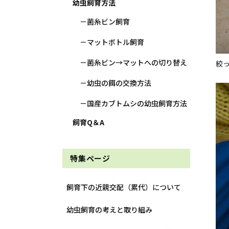
幼虫飼育方法
菌糸ビン飼育
マットボトル飼育
菌糸ビン→マットへの切り替え
絞
幼虫の餌の交換方法
国産カブトムシの幼虫飼育方法
飼育Q＆A
特集ページ
飼育下の近親交配（累代）について
幼虫飼育の考えと取り組み