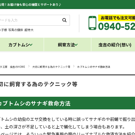
日出荷！お届け後も安心の補償とサポートあり♪
お子様
写真の個体
超特大
カブトムシ
飼育方法
虫吉の紹介(想い)
タ工房 虫吉のHOME
大切に飼育する為のテクニック等
カブトムシのサナギ救命方法
切に飼育する為のテクニック等
カブトムシのサナギ救命方法
ブトムシの幼虫のエサ交換をしている時に誤ってサナギのや前蛹で掘り
た、土の深さが不足していると上で蛹化してしまう場合もあります。
のページでは、そういった緊急事態の際のリーズナブルな救済方法を紹