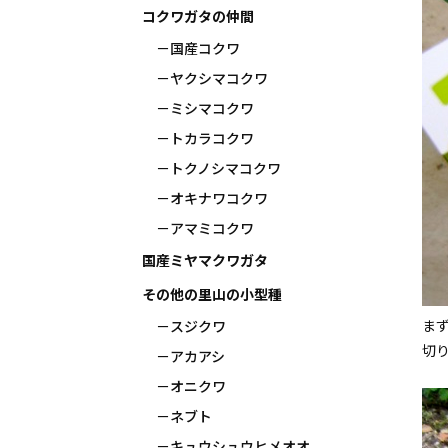
コクワガタの仲間
国産コクワ
ヤクシマコクワ
ミシマコクワ
トカラコクワ
トクノシマコクワ
オキナワコクワ
アマミコクワ
国産ミヤマクワガタ
その他の里山の小型種
ま
スジクワ
切
アカアシ
オニクワ
ネブト
キュウシュウヒメオオ