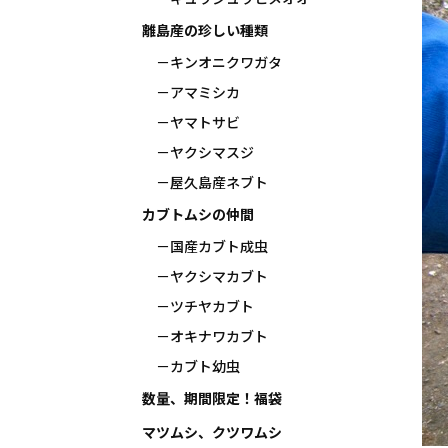
離島産の珍しい種類
キンオニクワガタ
アマミシカ
ヤマトサビ
ヤクシマスジ
屋久島産ネブト
カブトムシの仲間
国産カブト成虫
ヤクシマカブト
ツチヤカブト
オキナワカブト
カブト幼虫
数量、期間限定！福袋
マツムシ、クツワムシ