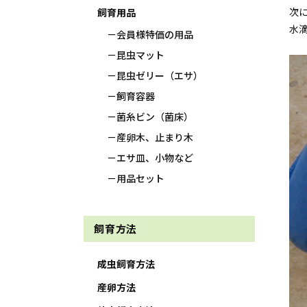
次
飼育用品
水
会員様特価の用品
昆虫マット
昆虫ゼリー（エサ）
飼育容器
菌糸ビン（菌床）
産卵木、止まり木
エサ皿、小物など
用品セット
飼育方法
成虫飼育方法
産卵方法