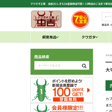
クワガタ工房 虫吉(むしきち)は全国発送可能！12時迄のご注文で即
離島産
飼育用品
クワガタ
クワガ
商品検索
大
カ
ま
こ