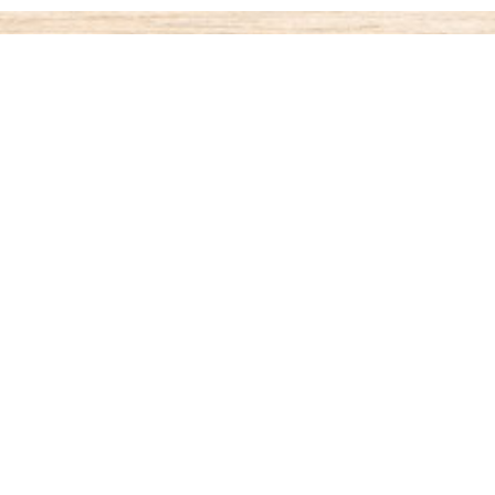
ご利用案内
お支払いについて
◆代金引き換え
・・・商品受取時払い
代引き手数料が330円がかかります。
◆銀行振込
・・・先払い
銀行名：paypay銀行（旧：ジャパンネット銀行）
paypay銀行 すずめ支店（002）4701599
オザワ ヒロキ
振り込み手数料はお客様ご負担となります。
◆ゆうちょ銀行振込
・・・先払い
記号：17410 番号：72353571（普通）
名義：オザワ ヒロキ
振り込み手数料はお客様ご負担となります。