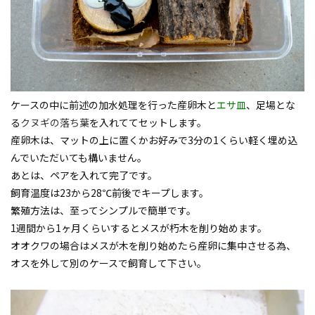
ケースの中に前述の加水処理を行った産卵木と
エサ皿
、足場とな
る
クヌギの落ち葉
を入れててセットします。
産卵木は、マットの上に置くかお好みで3分の1くらい軽く埋め込
んでいただいても構いません。
あとは、ペアを入れて完了です。
飼育温度は23から28℃前後でキープします。
繁殖方法は、至ってシンプルで簡単です。
1週間から1ヶ月くらいするとメスが朽木を削り始めます。
オオクワの場合はメスが木を削り始めたら産卵に集中させる為、
オスを外して別のケースで飼育して下さい。