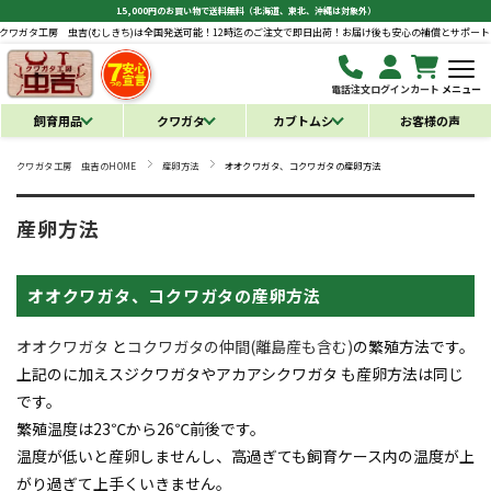
15,000円のお買い物で送料無料（北海道、東北、沖縄は対象外）
虫吉(むしきち)は全国発送可能！12時迄のご注文で即日出荷！お届け後も安心の補償とサポートあり♪
クワガタ
電話注文
ログイン
カート
メニュー
飼育用品
クワガタ
カブトムシ
お客様の声
クワガタ工房 虫吉のHOME
産卵方法
オオクワガタ、コクワガタの産卵方法
産卵方法
オオクワガタ、コクワガタの産卵方法
オオクワガタ
と
コクワガタの仲間(離島産も含む)
の繁殖方法です。
上記のに加えスジクワガタやアカアシクワガタ も産卵方法は同じ
です。
繁殖温度は23℃から26℃前後です。
温度が低いと産卵しませんし、高過ぎても飼育ケース内の温度が上
がり過ぎて上手くいきません。