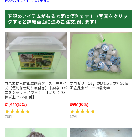
体を羽化させています。
下記のアイテムが有ると更に便利です！（写真をクリッ
クすると詳細画面に進みご注文頂けます）
コバエ侵入防止型飼育ケース 中サイ
プロゼリー16g（丸底カップ）50個｜
ズ（便利な仕切り板付き）｜嫌なコバ
国産昆虫ゼリーの最高峰！
エをシャットアウト！！【よりどり3
個以上で5％割引】
¥1,980
(税込)
¥950
(税込)
★★★★★
★★★★★
★★★★★
★★★★★
76件
17件