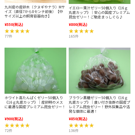
九州産の産卵木（クヌギやナラ）Mサ
イエロー果汁ゼリー50個入り《16ｇ
イズ（直径7から8センチ前後）【中
丸底カップ》｜安心の国産プレミアム
サイズ以上の飼育容器向き】
昆虫ゼリー！ご馳走まっしぐら♪
¥550
(税込)
¥800
(税込)
★★★★★
★★★★★
★★★★★
★★★★★
77件
165件
ホワイト高たんぱくゼリー50個入り
ブラウン黒糖ゼリー50個入り《16ｇ
《16ｇ丸底カップ》｜産卵時のメス
丸底カップ》｜食い付き抜群の国産プ
に最適な国産プレミアム昆虫ゼリー！
レミアム昆虫ゼリー！野外採集品や活
発な個体に最適！
¥900
(税込)
¥850
(税込)
★★★★★
★★★★★
★★★★★
★★★★★
72件
136件