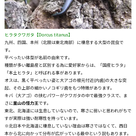
ヒラタクワガタ【Dorcus titanus】
九州、四国、本州（北限は東北南部）に棲息する大型の昆虫で
す。
平べったい体型が名前の由来です。
種類が多い離島産と区別する為に愛好家からは、「国産ヒラタ」
「本土ヒラタ」と呼ばれる事があります。
オスは、黒く平べったい姿と大アゴの根元付近(内歯)の大きな突
起、その上部の細かいノコギリ歯をもつ特徴があります。
キバ（大アゴ）の挟むパワーがクワガタの中で最強クラスで、ま
さに
里山の怪力王
です。
東北、北海道には生息していないので、寒さに弱いと思われがちで
すが実際は強い耐寒性を持っています。
※北日本や北海道に棲息していない理由は寒さではなくて、西日
本から北に向かって分布が広がっている最中という説もあります。