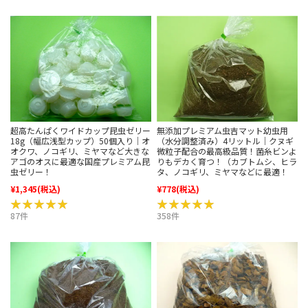
超高たんぱくワイドカップ昆虫ゼリー
無添加プレミアム虫吉マット幼虫用
18g（幅広浅型カップ）50個入り｜オ
（水分調整済み）4リットル｜クヌギ
オクワ、ノコギリ、ミヤマなど大きな
微粒子配合の最高級品質！菌糸ビンよ
アゴのオスに最適な国産プレミアム昆
りもデカく育つ！（カブトムシ、ヒラ
虫ゼリー！
タ、ノコギリ、ミヤマなどに最適！
¥1,345
(税込)
¥778
(税込)
★★★★★
★★★★★
★★★★★
★★★★★
87件
358件