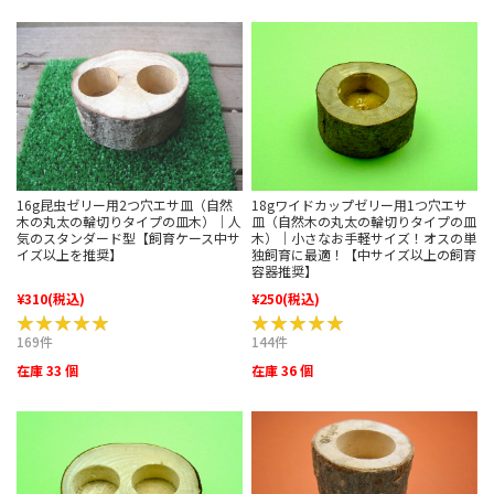
18gワイドカップゼリー用1つ穴エサ
16g昆虫ゼリー用2つ穴エサ皿（自然
皿（自然木の丸太の輪切りタイプの皿
木の丸太の輪切りタイプの皿木）｜人
木）｜小さなお手軽サイズ！オスの単
気のスタンダード型【飼育ケース中サ
独飼育に最適！【中サイズ以上の飼育
イズ以上を推奨】
容器推奨】
¥310
(税込)
¥250
(税込)
★★★★★
★★★★★
★★★★★
★★★★★
169件
144件
在庫 33 個
在庫 36 個