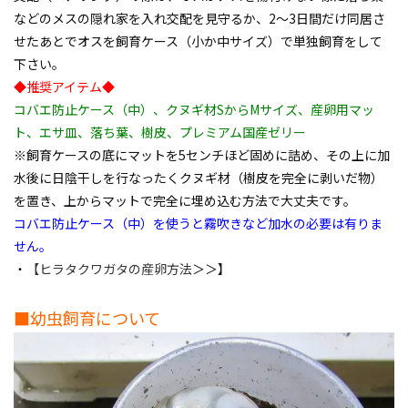
などのメスの隠れ家を入れ交配を見守るか、2～3日間だけ同居さ
せたあとでオスを飼育ケース（小か中サイズ）で単独飼育をして
下さい。
◆推奨アイテム◆
コバエ防止ケース（中）、クヌギ材SからMサイズ、産卵用マッ
ト、エサ皿、落ち葉、樹皮、プレミアム国産ゼリー
※飼育ケースの底にマットを5センチほど固めに詰め、その上に加
水後に日陰干しを行なったくクヌギ材（樹皮を完全に剥いだ物）
を置き、上からマットで完全に埋め込む方法で大丈夫です。
コバエ防止ケース（中）を使うと霧吹きなど加水の必要は有りま
せん。
・
【ヒラタクワガタの産卵方法
＞＞】
■幼虫飼育について