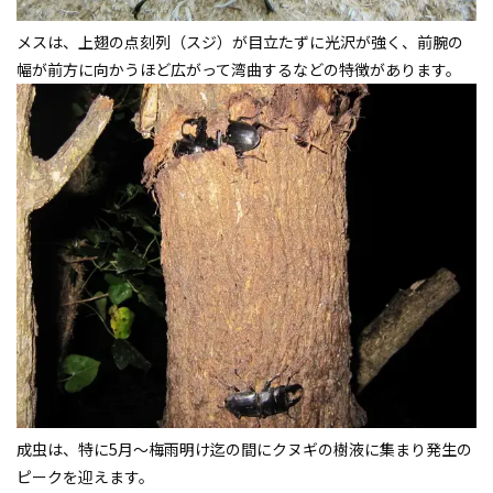
メスは、上翅の点刻列（スジ）が目立たずに光沢が強く、前腕の
幅が前方に向かうほど広がって湾曲するなどの特徴があります。
成虫は、特に5月～梅雨明け迄の間にクヌギの樹液に集まり発生の
ピークを迎えます。