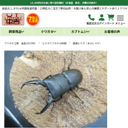
15,000円のお買い物で送料無料（北海道、東北、沖縄は対象外）
全国発送可能！12時迄のご注文で即日出荷！お届け後も安心の補償とサポートあり♪
クワガタ工房 虫吉(むしき
電話注文
ログイン
カート
メニュー
飼育用品
クワガタ
カブトムシ
お客様の声
クワガタ工房 虫吉のHOME
ヒラタクワガタの仲間
国産ヒラタ（本土ヒラタ）