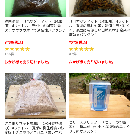
除菌消臭ココパウダーマット（成虫
ココナッツマット（成虫用）4リット
用）4リットル｜新成虫の飼育に最
ル｜夏場の蒸れ対策に最適！転びにく
適！フワフワ粒子で通気性バツグン♪
く、昆虫にも優しい自然素材♪除菌消
臭効果バツグン！
¥730
(税込)
¥575
(税込)
★★★★★
★★★★★
★★★★★
★★★★★
156件
47件
おかげ様で売り切れました。
おかげ様で売り切れました。
ゼリースプリッター（ゼリーの切断
ダニ取りマット成虫用（水分調整済
器）｜新品成虫や小さな種類のエサや
み）4リットル｜夏季の衛生飼育の決
りに超オススメ！
定版！ダニやキノコバエ（黒いコバ