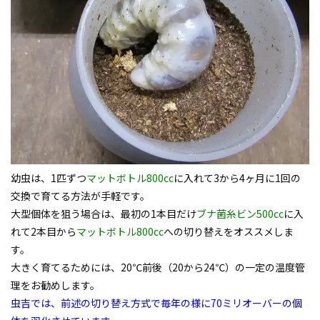
幼虫は、1匹ずつ
マットボトル800cc
に入れて3から4ヶ月に1回の
交換で育てる方法が手軽です。
大型個体を狙う場合は、最初の1本目だけ
ブナ菌糸ビン500cc
に入
れて2本目から
マットボトル800cc
への切り替えをオススメしま
す。
大きく育てるためには、20℃前後（20から24℃）の一定の温度管
理をお勧めします。
虫吉では、前述の切り替え方式で毎年の様に70ミリオーバーの個