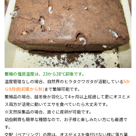
繁殖の推奨温度は、23から28℃前後です。
温度管理なしの場合、自然界のヒラタクワガタが活動している
5か
ら9月頃(初夏から秋)
まで繁殖可能です。
繁殖品の場合、越冬後か羽化して4ヶ月以上経過して更にオスとメ
ス両方が活発に動いてエサを食べていたら大丈夫です。
※天然採集品の場合、直ぐに産卵が可能です。
幼虫飼育も簡単な種類なので、お子様と楽しみたい方にも最適で
す。
交配（ペアリング）の際は、オスがメスを傷付けない様に落ち葉