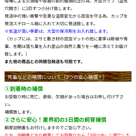
喧嘩による欠損傷や容器の割れ破損防止の為、大型カップ（空気
穴開き）に1匹ずつ小分け致します。
発送中の強い衝撃や急激な温度変化から昆虫を守る為、カップを
発泡スチロール箱に入れて大切に発送致します。
※気温が高い季節は、大型の保冷剤をお入れ致します。
（カップには、エサと敷き材の昆虫マットの他に夏季は新緑や青
葉、冬期は落ち葉を入れ里山の自然と薫りを一緒に添えてお届け
致します。）
また他の商品との同梱包発送も可能です。
死着などの補償について（2つの安心補償！）
①到着時の補償
お受取り時に死亡、衰弱、欠損があった場合はお申し付け下さ
い。
補償致します。
②さらに安心！業界初の3日間の飼育補償
飼育説明書もお付けしますのでご安心下さい。
なお、説明書どおり飼育してお受取りから「3日以内」に死亡した