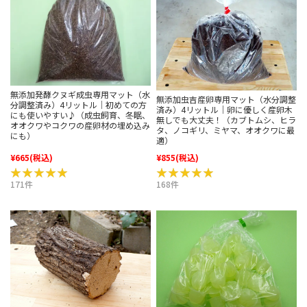
無添加発酵クヌギ成虫専用マット（水
無添加虫吉産卵専用マット（水分調整
分調整済み）4リットル｜初めての方
済み）4リットル｜卵に優しく産卵木
にも使いやすい♪（成虫飼育、冬眠、
無しでも大丈夫！（カブトムシ、ヒラ
オオクワやコクワの産卵材の埋め込み
タ、ノコギリ、ミヤマ、オオクワに最
にも）
適）
¥665
(税込)
¥855
(税込)
★★★★★
★★★★★
★★★★★
★★★★★
171件
168件