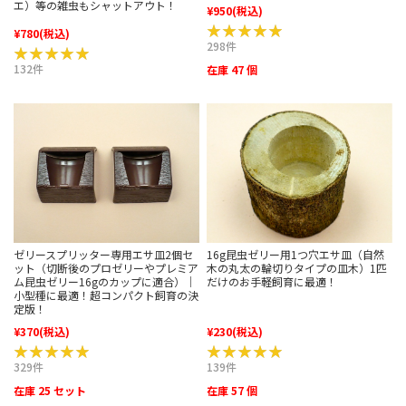
エ）等の雑虫もシャットアウト！
¥950
(税込)
★★★★★
★★★★★
¥780
(税込)
298件
★★★★★
★★★★★
132件
在庫 47 個
ゼリースプリッター専用エサ皿2個セ
16g昆虫ゼリー用1つ穴エサ皿（自然
ット（切断後のプロゼリーやプレミア
木の丸太の輪切りタイプの皿木）1匹
ム昆虫ゼリー16gのカップに適合）｜
だけのお手軽飼育に最適！
小型種に最適！超コンパクト飼育の決
定版！
¥370
(税込)
¥230
(税込)
★★★★★
★★★★★
★★★★★
★★★★★
329件
139件
在庫 25 セット
在庫 57 個