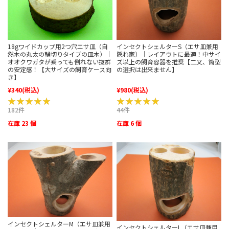
インセクトシェルターS（エサ皿兼用
18gワイドカップ用2つ穴エサ皿（自
隠れ家）｜レイアウトに最適！中サイ
然木の丸太の輪切りタイプの皿木）｜
ズ以上の飼育容器を推奨【二又、筒型
オオクワガタが乗っても倒れない抜群
の選択は出来ません】
の安定感！【大サイズの飼育ケース向
き】
¥340
(税込)
¥980
(税込)
★★★★★
★★★★★
★★★★★
★★★★★
182件
44件
在庫 23 個
在庫 6 個
インセクトシェルターM（エサ皿兼用
インセクトシェルターL（エサ皿兼用