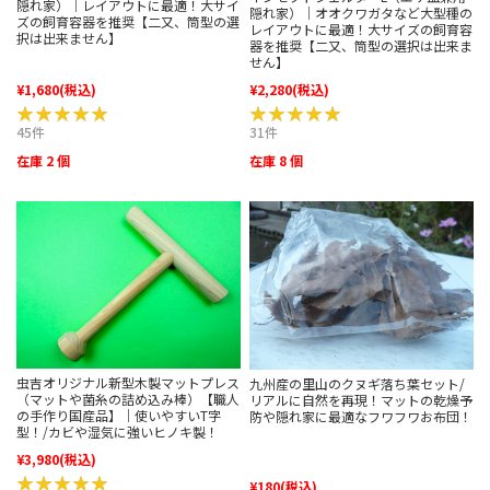
隠れ家）｜レイアウトに最適！大サイ
隠れ家）｜オオクワガタなど大型種の
ズの飼育容器を推奨【二又、筒型の選
レイアウトに最適！大サイズの飼育容
択は出来ません】
器を推奨【二又、筒型の選択は出来ま
せん】
¥1,680
(税込)
¥2,280
(税込)
★★★★★
★★★★★
★★★★★
★★★★★
45件
31件
在庫 2 個
在庫 8 個
虫吉オリジナル新型木製マットプレス
九州産の里山のクヌギ落ち葉セット/
（マットや菌糸の詰め込み棒）【職人
リアルに自然を再現！マットの乾燥予
の手作り国産品】｜使いやすいT字
防や隠れ家に最適なフワフワお布団！
型！/カビや湿気に強いヒノキ製！
¥3,980
(税込)
★★★★★
★★★★★
¥180
(税込)