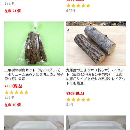
172件
★★★★★
★★★★★
642件
在庫 23 個
広葉樹の樹皮セット（約200グラム）
九州産の止まり木（朽ち木）2本セッ
｜ボリューム満点♪転倒防止の足場や
ト（直径4から6センチ前後）｜太め
隠れ家に最適！
の徳用サイズ♪成虫の足場やレイアウ
トにも最適！
¥350
(税込)
★★★★★
★★★★★
¥365
(税込)
259件
★★★★★
★★★★★
81件
在庫 10 個