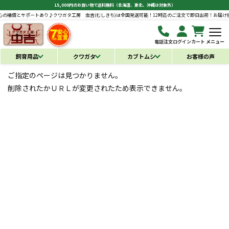
15,000円のお買い物で送料無料（北海道、東北、沖縄は対象外）
の補償とサポートあり♪
クワガタ工房 虫吉(むしきち)は全国発送可能！12時迄のご注文で即日出荷！お届け後
電話注文
ログイン
カート
メニュー
飼育用品
クワガタ
カブトムシ
お客様の声
ご指定のページは見つかりません。
削除されたかＵＲＬが変更されたため表示できません。