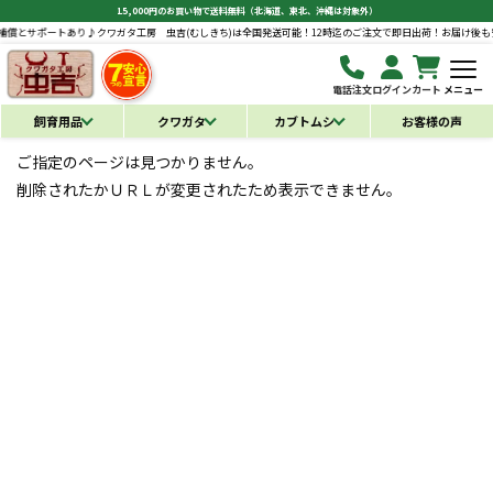
15,000円のお買い物で送料無料（北海道、東北、沖縄は対象外）
償とサポートあり♪
クワガタ工房 虫吉(むしきち)は全国発送可能！12時迄のご注文で即日出荷！お届け後も安
電話注文
ログイン
カート
メニュー
飼育用品
クワガタ
カブトムシ
お客様の声
ご指定のページは見つかりません。
削除されたかＵＲＬが変更されたため表示できません。