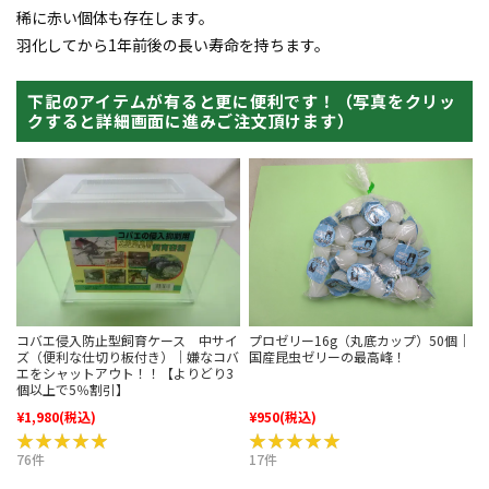
稀に赤い個体も存在します。
羽化してから1年前後の長い寿命を持ちます。
下記のアイテムが有ると更に便利です！（写真をクリッ
クすると詳細画面に進みご注文頂けます）
コバエ侵入防止型飼育ケース 中サイ
プロゼリー16g（丸底カップ）50個｜
ズ（便利な仕切り板付き）｜嫌なコバ
国産昆虫ゼリーの最高峰！
エをシャットアウト！！【よりどり3
個以上で5％割引】
¥1,980
(税込)
¥950
(税込)
★★★★★
★★★★★
★★★★★
★★★★★
76件
17件