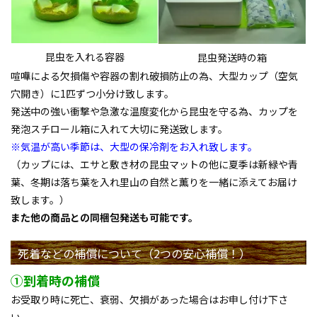
昆虫を入れる容器
昆虫発送時の箱
喧嘩による欠損傷や容器の割れ破損防止の為、大型カップ（空気
穴開き）に1匹ずつ小分け致します。
発送中の強い衝撃や急激な温度変化から昆虫を守る為、カップを
発泡スチロール箱に入れて大切に発送致します。
※気温が高い季節は、大型の保冷剤をお入れ致します。
（カップには、エサと敷き材の昆虫マットの他に夏季は新緑や青
葉、冬期は落ち葉を入れ里山の自然と薫りを一緒に添えてお届け
致します。）
また他の商品との同梱包発送も可能です。
死着などの補償について（2つの安心補償！）
①到着時の補償
お受取り時に死亡、衰弱、欠損があった場合はお申し付け下さ