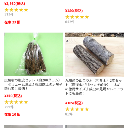
¥3,980
(税込)
★★★★★
★★★★★
¥180
(税込)
172件
★★★★★
★★★★★
642件
在庫 23 個
広葉樹の樹皮セット（約200グラム）
九州産の止まり木（朽ち木）2本セッ
｜ボリューム満点♪転倒防止の足場や
ト（直径4から6センチ前後）｜太め
隠れ家に最適！
の徳用サイズ♪成虫の足場やレイアウ
トにも最適！
¥350
(税込)
★★★★★
★★★★★
¥365
(税込)
259件
★★★★★
★★★★★
81件
在庫 10 個