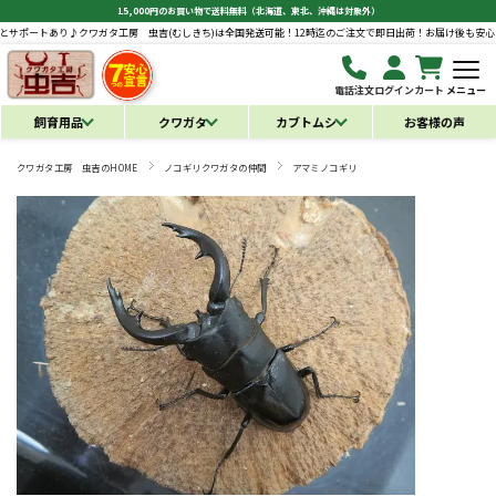
15,000円のお買い物で送料無料（北海道、東北、沖縄は対象外）
クワガタ工房 虫吉(むしきち)は全国発送可能！12時迄のご注文で即日出荷！お届け後も安心の補償とサポー
電話注文
ログイン
カート
メニュー
飼育用品
クワガタ
カブトムシ
お客様の声
クワガタ工房 虫吉のHOME
ノコギリクワガタの仲間
アマミノコギリ