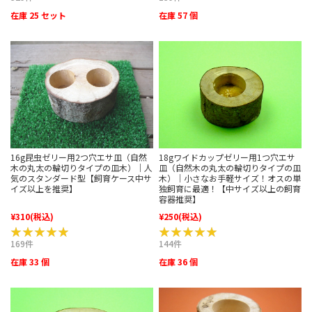
在庫 25 セット
在庫 57 個
18gワイドカップゼリー用1つ穴エサ
16g昆虫ゼリー用2つ穴エサ皿（自然
皿（自然木の丸太の輪切りタイプの皿
木の丸太の輪切りタイプの皿木）｜人
木）｜小さなお手軽サイズ！オスの単
気のスタンダード型【飼育ケース中サ
独飼育に最適！【中サイズ以上の飼育
イズ以上を推奨】
容器推奨】
¥310
(税込)
¥250
(税込)
★★★★★
★★★★★
★★★★★
★★★★★
169件
144件
在庫 33 個
在庫 36 個