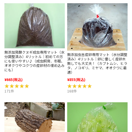
無添加発酵クヌギ成虫専用マット（水
無添加虫吉産卵専用マット（水分調整
分調整済み）4リットル｜初めての方
済み）4リットル｜卵に優しく産卵木
にも使いやすい♪（成虫飼育、冬眠、
無しでも大丈夫！（カブトムシ、ヒラ
オオクワやコクワの産卵材の埋め込み
タ、ノコギリ、ミヤマ、オオクワに最
にも）
適）
¥665
(税込)
¥855
(税込)
★★★★★
★★★★★
★★★★★
★★★★★
171件
168件