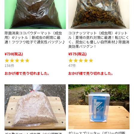
除菌消臭ココパウダーマット（成虫
ココナッツマット（成虫用）4リット
用）4リットル｜新成虫の飼育に最
ル｜夏場の蒸れ対策に最適！転びにく
適！フワフワ粒子で通気性バツグン♪
く、昆虫にも優しい自然素材♪除菌消
臭効果バツグン！
¥730
(税込)
¥575
(税込)
★★★★★
★★★★★
★★★★★
★★★★★
156件
47件
おかげ様で売り切れました。
おかげ様で売り切れました。
ゼリースプリッター（ゼリーの切断