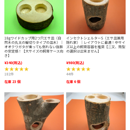
インセクトシェルターS（エサ皿兼用
18gワイドカップ用2つ穴エサ皿（自
隠れ家）｜レイアウトに最適！中サイ
然木の丸太の輪切りタイプの皿木）｜
ズ以上の飼育容器を推奨【二又、筒型
オオクワガタが乗っても倒れない抜群
の選択は出来ません】
の安定感！【大サイズの飼育ケース向
き】
¥340
(税込)
¥980
(税込)
★★★★★
★★★★★
★★★★★
★★★★★
182件
44件
在庫 23 個
在庫 6 個