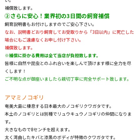
い。
補償致します。
②さらに安心！業界初の3日間の飼育補償
飼育説明書もお付けしますのでご安心下さい。
なお、説明書どおり飼育してお受取りから「3日以内」に死亡した
場合にもご遠慮なくお申し付け下さい。
補償致します。
※補償に掛かる費用は全て当店が負担致します。
皆様に自然や昆虫とのふれ合いを楽しんで頂けます様に全力を尽
くします！
ご不明な点が御座いましたら親切丁寧に完全サポート致します。
アマミノコギリ
奄美大島に棲息する日本最大のノコギリクワガタです。
本土のノコギリとは別種でリュウキュウノコギリの仲間になりま
す。
大きなもので8センチを超えます。
太く湾曲したキバと漆黒のボディが特徴のクワガタです。