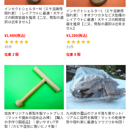
インセクトシェルターM（エサ皿兼用
インセクトシェルターL（エサ皿兼用
隠れ家）｜レイアウトに最適！大サイ
隠れ家）｜オオクワガタなど大型種の
ズの飼育容器を推奨【二又、筒型の選
レイアウトに最適！大サイズの飼育容
択は出来ません】
器を推奨【二又、筒型の選択は出来ま
せん】
¥1,680
(税込)
¥2,280
(税込)
★★★★★
★★★★★
★★★★★
★★★★★
45件
31件
在庫 2 個
在庫 8 個
虫吉オリジナル新型木製マットプレス
九州産の里山のクヌギ落ち葉セット/
（マットや菌糸の詰め込み棒）【職人
リアルに自然を再現！マットの乾燥予
の手作り国産品】｜使いやすいT字
防や隠れ家に最適なフワフワお布団！
型！/カビや湿気に強いヒノキ製！