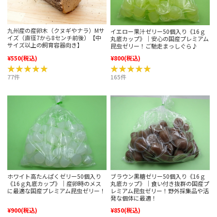
九州産の産卵木（クヌギやナラ）Mサ
イエロー果汁ゼリー50個入り《16ｇ
イズ（直径7から8センチ前後）【中
丸底カップ》｜安心の国産プレミアム
サイズ以上の飼育容器向き】
昆虫ゼリー！ご馳走まっしぐら♪
¥550
(税込)
¥800
(税込)
★★★★★
★★★★★
★★★★★
★★★★★
77件
165件
ホワイト高たんぱくゼリー50個入り
ブラウン黒糖ゼリー50個入り《16ｇ
《16ｇ丸底カップ》｜産卵時のメス
丸底カップ》｜食い付き抜群の国産プ
に最適な国産プレミアム昆虫ゼリー！
レミアム昆虫ゼリー！野外採集品や活
発な個体に最適！
¥900
(税込)
¥850
(税込)