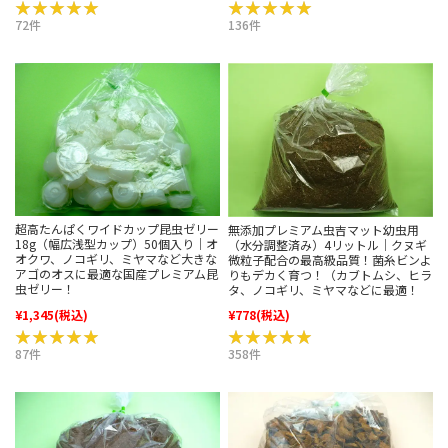
★★★★★
★★★★★
★★★★★
★★★★★
72件
136件
超高たんぱくワイドカップ昆虫ゼリー
無添加プレミアム虫吉マット幼虫用
18g（幅広浅型カップ）50個入り｜オ
（水分調整済み）4リットル｜クヌギ
オクワ、ノコギリ、ミヤマなど大きな
微粒子配合の最高級品質！菌糸ビンよ
アゴのオスに最適な国産プレミアム昆
りもデカく育つ！（カブトムシ、ヒラ
虫ゼリー！
タ、ノコギリ、ミヤマなどに最適！
¥1,345
(税込)
¥778
(税込)
★★★★★
★★★★★
★★★★★
★★★★★
87件
358件