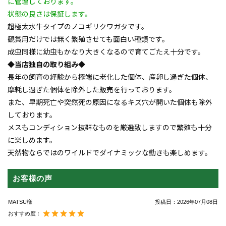
に管理しております。
状態の良さは保証します。
超極太水牛タイプのノコギリクワガタです。
観賞用だけでは無く繁殖させても面白い種類です。
成虫同様に幼虫もかなり大きくなるので育てごたえ十分です。
◆当店独自の取り組み◆
長年の飼育の経験から極端に老化した個体、産卵し過ぎた個体、
摩耗し過ぎた個体を除外した販売を行っております。
また、早期死亡や突然死の原因になるキズ穴が開いた個体も除外
しております。
メスもコンディション抜群なものを厳選致しますので繁殖も十分
に楽しめます。
天然物ならではのワイルドでダイナミックな動きも楽しめます。
お客様の声
MATSU様
投稿日：
2026年07月08日
おすすめ度：