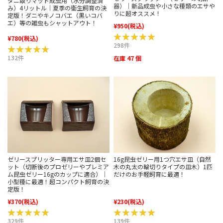
ダニ取りマット成虫用（水分調整済
器）｜新品成虫や小さな種類のエサや
み）4リットル｜夏季の衛生飼育の決
りに超オススメ！
定版！ダニやキノコバエ（黒いコバ
エ）等の雑虫もシャットアウト！
¥950
(税込)
★★★★★
★★★★★
¥780
(税込)
298件
★★★★★
★★★★★
132件
在庫 47 個
ゼリースプリッター専用エサ皿2個セ
16g昆虫ゼリー用1つ穴エサ皿（自然
ット（切断後のプロゼリーやプレミア
木の丸太の輪切りタイプの皿木）1匹
ム昆虫ゼリー16gのカップに適合）｜
だけのお手軽飼育に最適！
小型種に最適！超コンパクト飼育の決
定版！
¥370
(税込)
¥230
(税込)
★★★★★
★★★★★
★★★★★
★★★★★
329件
139件