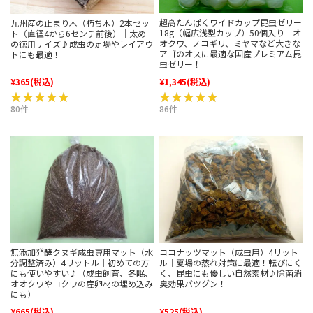
超高たんぱくワイドカップ昆虫ゼリー
九州産の止まり木（朽ち木）2本セッ
18g（幅広浅型カップ）50個入り｜オ
ト（直径4から6センチ前後）｜太め
オクワ、ノコギリ、ミヤマなど大きな
の徳用サイズ♪成虫の足場やレイアウ
アゴのオスに最適な国産プレミアム昆
トにも最適！
虫ゼリー！
¥365
(税込)
¥1,345
(税込)
★★★★★
★★★★★
★★★★★
★★★★★
80件
86件
無添加発酵クヌギ成虫専用マット（水
ココナッツマット（成虫用）4リット
分調整済み）4リットル｜初めての方
ル｜夏場の蒸れ対策に最適！転びにく
にも使いやすい♪（成虫飼育、冬眠、
く、昆虫にも優しい自然素材♪除菌消
オオクワやコクワの産卵材の埋め込み
臭効果バツグン！
にも）
¥665
(税込)
¥525
(税込)