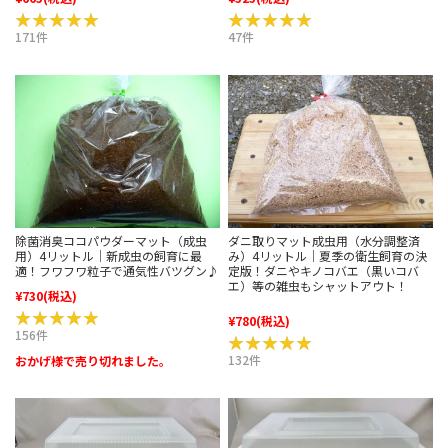
★★★★★
★★★★★
★★★★★
★★★★★
171件
47件
除菌消臭ココパウダーマット（成虫
ダニ取りマット成虫用（水分調整済
用）4リットル｜新成虫の飼育に最
み）4リットル｜夏季の衛生飼育の決
適！フワフワ粒子で通気性バツグン♪
定版！ダニやキノコバエ（黒いコバ
エ）等の雑虫もシャットアウト！
¥730
(税込)
★★★★★
★★★★★
¥780
(税込)
156件
★★★★★
★★★★★
132件
おかげ様で売り切れました。