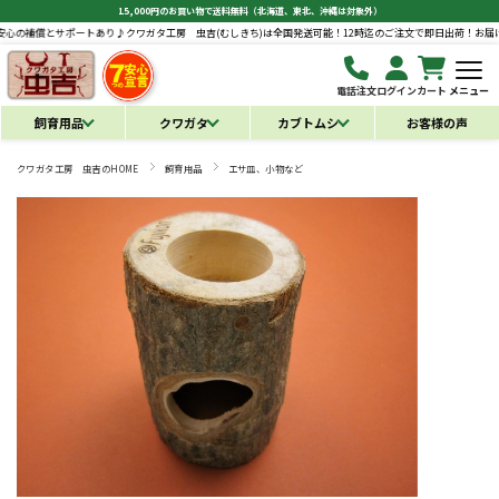
15,000円のお買い物で送料無料（北海道、東北、沖縄は対象外）
とサポートあり♪
クワガタ工房 虫吉(むしきち)は全国発送可能！12時迄のご注文で即日出荷！お届け後も安心
電話注文
ログイン
カート
メニュー
飼育用品
クワガタ
カブトムシ
お客様の声
クワガタ工房 虫吉のHOME
飼育用品
エサ皿、小物など