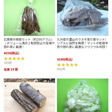
広葉樹の樹皮セット（約200グラム）
九州産の里山のクヌギ落ち葉セット/
｜ボリューム満点♪転倒防止の足場や
リアルに自然を再現！マットの乾燥予
隠れ家に最適！
防や隠れ家に最適なフワフワお布団！
¥350
(税込)
★★★★★
★★★★★
¥180
(税込)
259件
★★★★★
★★★★★
641件
在庫 19 個