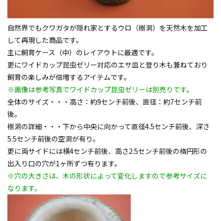
自然界でもクワガタが隠れ家とするウロ（樹洞）を天然木を加工
して再現した商品です。
主に飼育ケース（中）のレイアウトに最適です。
更にワイドカップ昆虫ゼリー対応のエサ皿と登り木も兼ねており
飼育の楽しみが倍増するアイテムです。
※画像は参考写真でワイドカップ昆虫ゼリーは別売りです。
全体のサイズ・・・高さ：約9センチ前後、直径：約7センチ前
後。
樹洞の詳細・・・下から中央に向かって直径4.5センチ前後、深さ
5.5センチ前後の空洞が有り。
更に両サイドには横4センチ前後、高さ2.5センチ前後の楕円形の
出入り口の穴が1ヶ所ずつ有ります。
※穴の大きさは、木の形状によって変化しますので参考サイズに
なります。