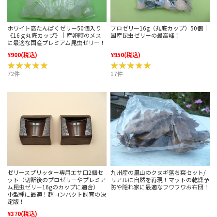
ホワイト高たんぱくゼリー50個入り
プロゼリー16g（丸底カップ）50個｜
《16ｇ丸底カップ》｜産卵時のメス
国産昆虫ゼリーの最高峰！
に最適な国産プレミアム昆虫ゼリー！
¥900
(税込)
¥950
(税込)
★★★★★
★★★★★
★★★★★
★★★★★
72件
17件
ゼリースプリッター専用エサ皿2個セ
九州産の里山のクヌギ落ち葉セット/
ット（切断後のプロゼリーやプレミア
リアルに自然を再現！マットの乾燥予
ム昆虫ゼリー16gのカップに適合）｜
防や隠れ家に最適なフワフワお布団！
小型種に最適！超コンパクト飼育の決
定版！
¥370
(税込)