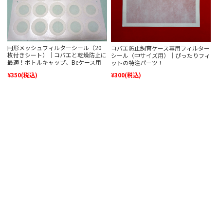
円形メッシュフィルターシール（20
コバエ防止飼育ケース専用フィルター
枚付きシート）｜コバエと乾燥防止に
シール（中サイズ用）｜ぴったりフィ
最適！ボトルキャップ、Beケース用
ットの特注パーツ！
¥350
(税込)
¥300
(税込)
★★★★★
★★★★★
★★★★★
★★★★★
273件
11件