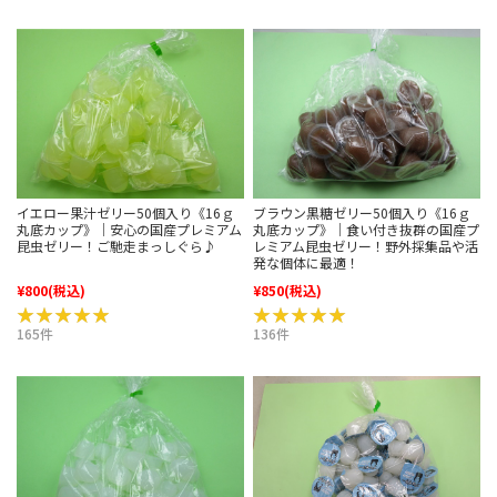
イエロー果汁ゼリー50個入り《16ｇ
ブラウン黒糖ゼリー50個入り《16ｇ
丸底カップ》｜安心の国産プレミアム
丸底カップ》｜食い付き抜群の国産プ
昆虫ゼリー！ご馳走まっしぐら♪
レミアム昆虫ゼリー！野外採集品や活
発な個体に最適！
¥800
(税込)
¥850
(税込)
★★★★★
★★★★★
★★★★★
★★★★★
165件
136件