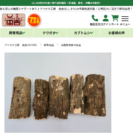
15,000円のお買い物で送料無料（北海道、東北、沖縄は対象外）
補償とサポートあり♪
クワガタ工房 虫吉(むしきち)は全国発送可能！12時迄のご注文で即日出荷！お届け後も
電話注文
ログイン
カート
メニュー
飼育用品
クワガタ
カブトムシ
お客様の声
クワガタ工房 虫吉のHOME
飼育用品
会員様特価の用品