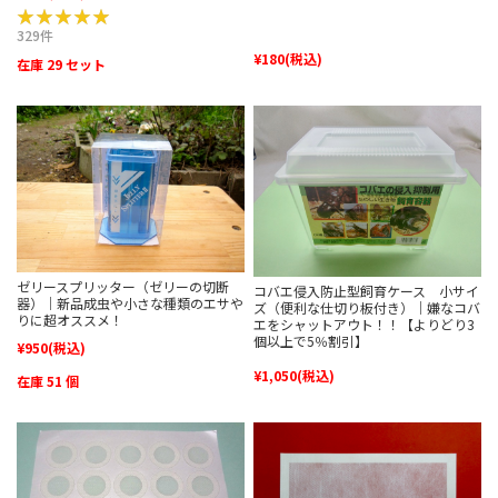
★★★★★
★★★★★
¥180
(税込)
329件
★★★★★
★★★★★
641件
在庫 29 セット
ゼリースプリッター（ゼリーの切断
コバエ侵入防止型飼育ケース 小サイ
器）｜新品成虫や小さな種類のエサや
ズ（便利な仕切り板付き）｜嫌なコバ
りに超オススメ！
エをシャットアウト！！【よりどり3
個以上で5％割引】
¥950
(税込)
★★★★★
★★★★★
¥1,050
(税込)
298件
★★★★★
★★★★★
58件
在庫 51 個