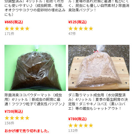
分調整済み）4リットル｜初めての方
ル｜夏場の蒸れ対策に最適！転びにく
にも使いやすい♪（成虫飼育、冬眠、
く、昆虫にも優しい自然素材♪除菌消
オオクワやコクワの産卵材の埋め込み
臭効果バツグン！
にも）
¥665
(税込)
¥525
(税込)
★★★★★
★★★★★
★★★★★
★★★★★
171件
47件
除菌消臭ココパウダーマット（成虫
ダニ取りマット成虫用（水分調整済
用）4リットル｜新成虫の飼育に最
み）4リットル｜夏季の衛生飼育の決
適！フワフワ粒子で通気性バツグン♪
定版！ダニやキノコバエ（黒いコバ
エ）等の雑虫もシャットアウト！
¥730
(税込)
★★★★★
★★★★★
¥780
(税込)
156件
★★★★★
★★★★★
132件
おかげ様で売り切れました。