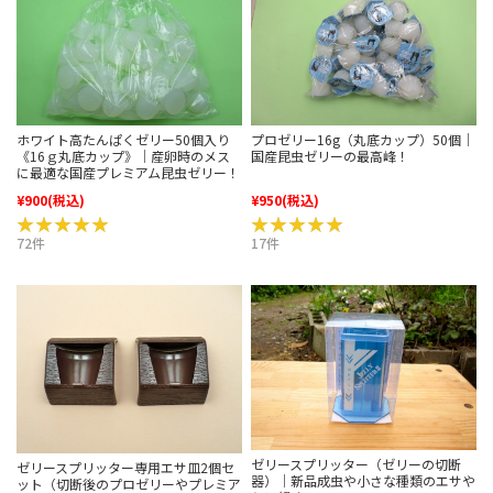
ホワイト高たんぱくゼリー50個入り
プロゼリー16g（丸底カップ）50個｜
《16ｇ丸底カップ》｜産卵時のメス
国産昆虫ゼリーの最高峰！
に最適な国産プレミアム昆虫ゼリー！
¥900
(税込)
¥950
(税込)
★★★★★
★★★★★
★★★★★
★★★★★
72件
17件
ゼリースプリッター（ゼリーの切断
ゼリースプリッター専用エサ皿2個セ
器）｜新品成虫や小さな種類のエサや
ット（切断後のプロゼリーやプレミア