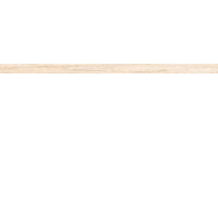
ご利用案内
お支払いについて
◆代金引き換え
・・・商品受取時払い
代引き手数料が330円がかかります。
◆銀行振込
・・・先払い
銀行名：paypay銀行（旧：ジャパンネット銀行）
paypay銀行 すずめ支店（002）4701599