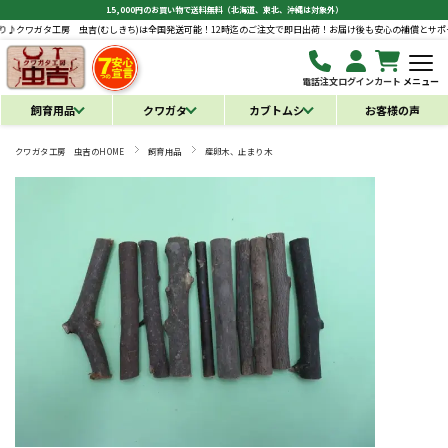
15,000円のお買い物で送料無料（北海道、東北、沖縄は対象外）
タ工房 虫吉(むしきち)は全国発送可能！12時迄のご注文で即日出荷！お届け後も安心の補償とサポートあり♪
電話注文
ログイン
カート
メニュー
飼育用品
クワガタ
カブトムシ
お客様の声
クワガタ工房 虫吉のHOME
飼育用品
産卵木、止まり木