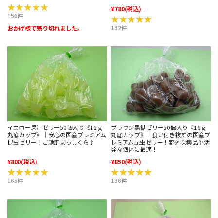
★★★★★
★★★★★
¥780
(税込)
156件
★★★★★
★★★★★
132件
おかげ様で売り切れました。
イエロー果汁ゼリー50個入り《16ｇ
ブラウン黒糖ゼリー50個入り《16ｇ
丸底カップ》｜安心の国産プレミアム
丸底カップ》｜食い付き抜群の国産プ
昆虫ゼリー！ご馳走まっしぐら♪
レミアム昆虫ゼリー！野外採集品や活
発な個体に最適！
¥800
(税込)
¥850
(税込)
★★★★★
★★★★★
★★★★★
★★★★★
165件
136件