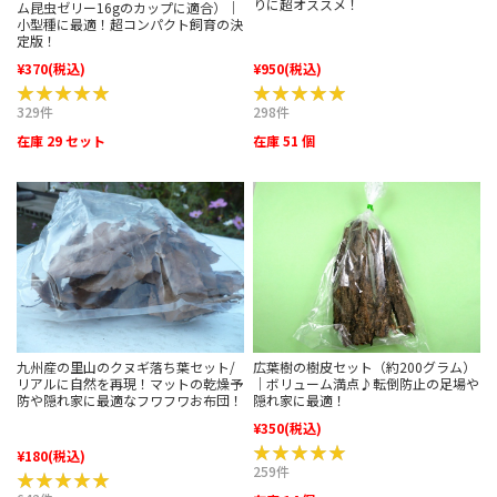
りに超オススメ！
ム昆虫ゼリー16gのカップに適合）｜
小型種に最適！超コンパクト飼育の決
定版！
¥370
(税込)
¥950
(税込)
★★★★★
★★★★★
★★★★★
★★★★★
329件
298件
在庫 29 セット
在庫 51 個
広葉樹の樹皮セット（約200グラム）
九州産の里山のクヌギ落ち葉セット/
｜ボリューム満点♪転倒防止の足場や
リアルに自然を再現！マットの乾燥予
隠れ家に最適！
防や隠れ家に最適なフワフワお布団！
¥350
(税込)
★★★★★
★★★★★
¥180
(税込)
259件
★★★★★
★★★★★