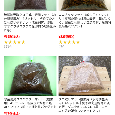
無添加発酵クヌギ成虫専用マット（水
ココナッツマット（成虫用）4リット
分調整済み）4リットル｜初めての方
ル｜夏場の蒸れ対策に最適！転びにく
にも使いやすい♪（成虫飼育、冬眠、
く、昆虫にも優しい自然素材♪除菌消
オオクワやコクワの産卵材の埋め込み
臭効果バツグン！
にも）
¥665
(税込)
¥525
(税込)
★★★★★
★★★★★
★★★★★
★★★★★
171件
47件
除菌消臭ココパウダーマット（成虫
ダニ取りマット成虫用（水分調整済
用）4リットル｜新成虫の飼育に最
み）4リットル｜夏季の衛生飼育の決
適！フワフワ粒子で通気性バツグン♪
定版！ダニやキノコバエ（黒いコバ
エ）等の雑虫もシャットアウト！
¥730
(税込)