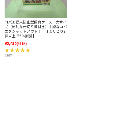
コバエ侵入防止型飼育ケース 大サイ
ズ（便利な仕切り板付き）｜嫌なコバ
エをシャットアウト！！【よりどり3
個以上で5％割引】
¥2,450
(税込)
★★★★★
★★★★★
39件