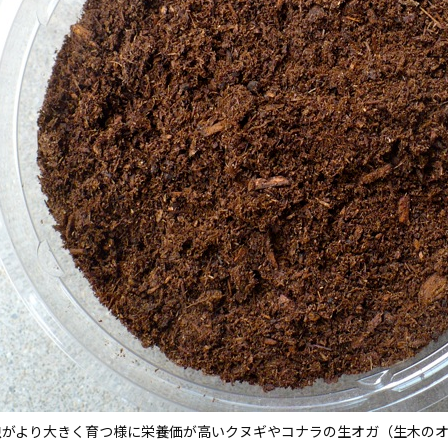
虫がより大きく育つ様に栄養価が高いクヌギやコナラの生オガ（生木の