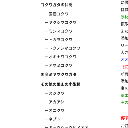
に
コクワガタの仲間
良
国産コクワ
原
ヤクシマコクワ
摂
ま
ミシマコクワ
添
トカラコクワ
リ
トクノシマコクワ
大
オキナワコクワ
オ
アマミコクワ
《
が
国産ミヤマクワガタ
添
その他の里山の小型種
事
スジクワ
※
アカアシ
そ
オニクワ
使
ネブト
お
キュウシュウヒメオオ