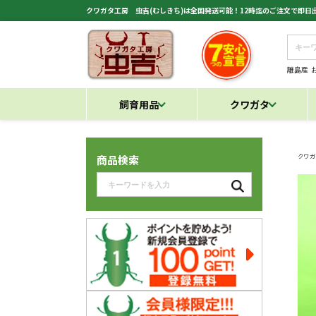
クワガタ工房 虫吉(むしきち)は全国発送可能！12時迄のご注文で即
離島産
飼育用品
クワガタ
クワガ
商品検索