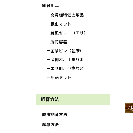
飼育用品
会員様特価の用品
昆虫マット
昆虫ゼリー（エサ）
飼育容器
菌糸ビン（菌床）
産卵木、止まり木
エサ皿、小物など
用品セット
飼育方法
使
成虫飼育方法
産卵方法