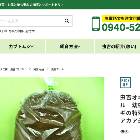
日出荷！お届け後も安心の補償とサポートあり♪
お子様
写真の個体
超特大
カブトムシ
飼育方法
虫吉の紹介(想い)
タ工房 虫吉のHOME
飼育用品
昆虫マット
虫吉オ
ル｜幼
ギの特
アカア
価格: