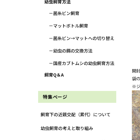
幼虫飼育方法
菌糸ビン飼育
マットボトル飼育
菌糸ビン→マットへの切り替え
幼虫の餌の交換方法
国産カブトムシの幼虫飼育方法
開
飼育Q＆A
袋
※
特集ページ
飼育下の近親交配（累代）について
幼虫飼育の考えと取り組み