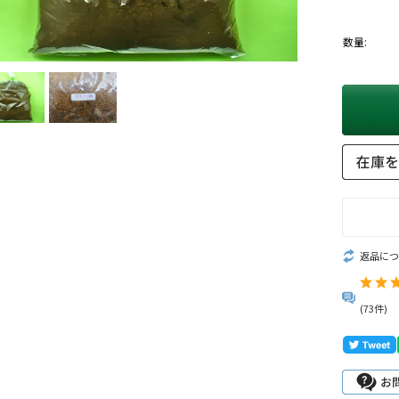
数量:
返品につ
(73件)