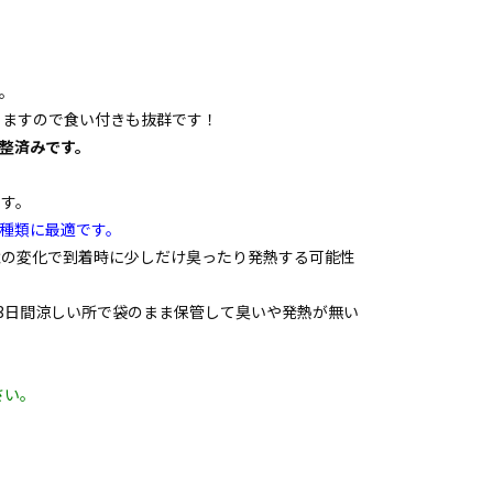
。
りますので食い付きも抜群です！
整済みです。
ます。
種類に最適です。
境の変化で到着時に少しだけ臭ったり発熱する可能性
3日間涼しい所で袋のまま保管して臭いや発熱が無い
。
さい。