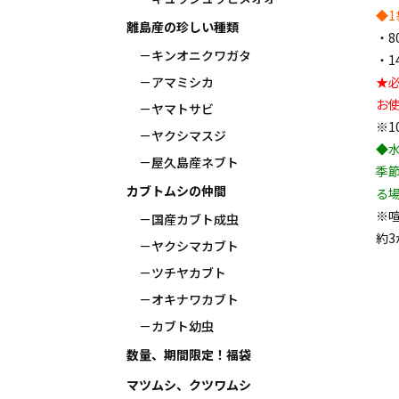
◆
離島産の珍しい種類
・8
キンオニクワガタ
・1
★
アマミシカ
お
ヤマトサビ
※
ヤクシマスジ
◆
屋久島産ネブト
季
カブトムシの仲間
る
※
国産カブト成虫
約
ヤクシマカブト
ツチヤカブト
オキナワカブト
カブト幼虫
数量、期間限定！福袋
マツムシ、クツワムシ