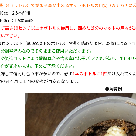
1袋（4リットル）で詰める事が出来るマットボトルの目安（カチカチに
00cc：2.5本前後
400cc：1.5本前後
必ず高さ10センチ以上のボトルを使用し、固めた部分のマットの厚みが
使い下さい。
10センチ以下（800cc以下のボトル）や浅く詰めた場合、乾燥によるト
水分調整済みなのでそのままご使用いただけます。
節や製造ロットにより醗酵具合や含水率に若干バラツキが有り、同じ4リ
場合が御座います。予めご了承ください。
喧嘩して傷付け合う事が多いので、必ず
1本のボトルに1匹
だけ入れてく
3から4ヶ月に１回の交換が目安となります。
●飼育例