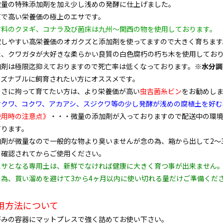
微量の特殊添加剤を加え少し浅めの発酵に仕上げました。
質で高い栄養価の極上のエサです。
材料のクヌギ、コナラ及び菌床は九州～関西の物を使用しております。
取しやすい高栄養価のオガクズと添加剤を使ってますので大きく育ちます
た、クワガタが大好きな柔らかい良質の白色腐朽の朽ち木を使用してお
加剤は極限迄抑えておりますので死亡率は低くなっております。
※水分調
ーズナブルに飼育されたい方にオススメです。
きさに拘って育てたい方は、より栄養価が高い
虫吉菌糸ビン
をお勧めし
オクワ、コクワ、アカアシ、スジクワ等の少し発酵が浅めの腐植土を好む
使用時の注意点》
・・・微量の添加剤が入っておりますので配送中の環
有ります。
加剤が微量なので一般的な物より臭いませんが念の為、箱から出して2～
を確認されてからご使用ください。
エサとなる専用土は、新鮮でなければ健康に大きく育つ事が出来ません
の為、買い溜めを避けて3から4ヶ月以内に使い切れる量だけご準備くだ
用方法について
好みの容器にマットプレスで強く詰めてお使い下さい。