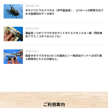
2026/01/26
オキナワヒラタクワガタ（伊平屋島産）、2パターンの飼育方法で
の大型個体のデータ紹介
2025/12/14
離島産ノコギリクワガタのマットボトルでモンスター級（残念無
念アマミノコギリ82.5ミリも）
2025/12/11
国産オオクワガタ83.9ミリの菌糸ビン→無添加マットへの切り替
え飼育例とセミ化対策など。
ご利用案内