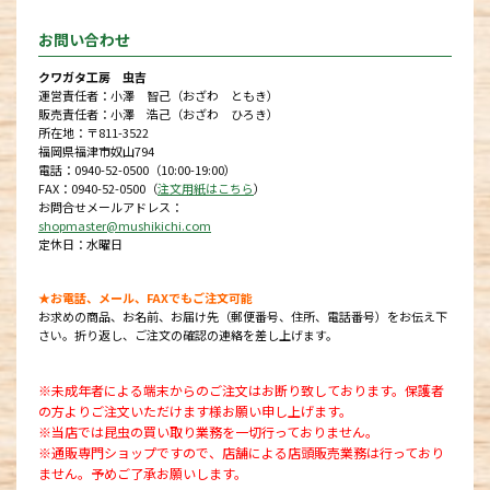
お問い合わせ
クワガタ工房 虫吉
運営責任者：小澤 智己（おざわ ともき）
販売責任者：小澤 浩己（おざわ ひろき）
所在地：〒811-3522
福岡県福津市奴山794
電話：0940-52-0500（10:00-19:00）
FAX：0940-52-0500（
注文用紙はこちら
）
お問合せメールアドレス：
shopmaster@mushikichi.com
定休日：水曜日
★お電話、メール、FAXでもご注文可能
お求めの商品、お名前、お届け先（郵便番号、住所、電話番号）をお伝え下
さい。折り返し、ご注文の確認の連絡を差し上げます。
※未成年者による端末からのご注文はお断り致しております。保護者
の方よりご注文いただけます様お願い申し上げます。
※当店では昆虫の買い取り業務を一切行っておりません。
※通販専門ショップですので、店舗による店頭販売業務は行っており
ません。予めご了承お願いします。