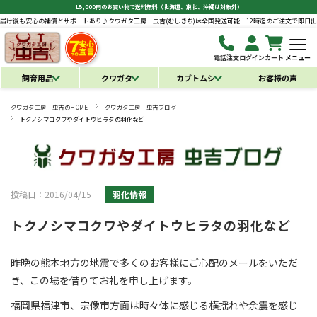
15,000円のお買い物で送料無料（北海道、東北、沖縄は対象外）
も安心の補償とサポートあり♪
クワガタ工房 虫吉(むしきち)は全国発送可能！12時迄のご注文で即日出荷！お
電話注文
ログイン
カート
メニュー
飼育用品
クワガタ
カブトムシ
お客様の声
クワガタ工房 虫吉のHOME
クワガタ工房 虫吉ブログ
トクノシマコクワやダイトウヒラタの羽化など
投稿日：2016/04/15
羽化情報
トクノシマコクワやダイトウヒラタの羽化など
昨晩の熊本地方の地震で多くのお客様にご心配のメールをいただ
き、この場を借りてお礼を申し上げます。
福岡県福津市、宗像市方面は時々体に感じる横揺れや余震を感じ