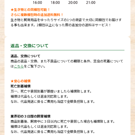
★生き物との同梱包可能！
さらに複数梱包時の追加送料無料！
生き物と飼育用品をゆったりサイズの1つの荷姿で大切に同梱包でお届けす
る事も出来ます。2梱包以上になった際の追加分の送料はサービス！
返品・交換について
返品、交換について
商品の返品・交換、また不良品についての期限と条件、昆虫の死着について
は
こちら
をご覧下さい。
★安心の補償
死亡到着補償
万一、死亡や衰弱到着が御座いましたら補償致します。
補償は代品もしくは返金対応致します。
なお、代品発送に掛るご費用も当店で全額負担致します。
業界初の３日間の飼育補償
商品到着後、飼育中に３日以内に死亡や衰弱した場合も補償致します。
補償は代品もしくは返金対応致します。
なお、代品発送に掛るご費用も当店で全額負担致します。