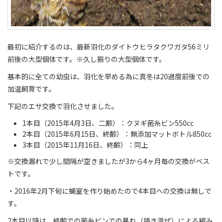
最初に紹介するのは、最新羽化のダイトウヒラタクワガタ56ミリ
前後の大型個体です。※久し振りの大型個体です。
基本的に全ての幼虫は、羽化を早める為に真冬は20過度前後での
加温飼育です。
下記のエサ交換で羽化させました。
1本目（2015年4月3日、二齢）：クヌギ菌糸ビン550cc
2本目（2015年6月15日、終齢）：無添加マットボトル850cc
3本目（2015年11月16日、終齢）：同上
※交換漏れで少し間隔が空きましたが3から4ヶ月毎の交換がベス
トです。
・2016年2月下旬に蛹室を作り始めたので4本目への交換は無しで
す。
2本目以降は、終齢での菌糸ビンでの暴れ（掻き混ぜ）による縮み