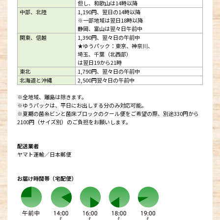
但し、和歌山は14時以降
中部、北陸
1,190円、翌日の14時以降
※一部地域は翌日18時以降
静岡、富山は翌々日午前中
関東、信越
1,390円、翌々日の午前中
★ゆうパック：東京、神奈川、
埼玉、千葉（北西部）
は翌日19から21時
東北
1,790円、翌々日の午前中
北海道と沖縄
2,500円翌々日の午前中
※全地域、離島は除きます。
※ゆうパックは、平日にお出しする分のみ対応可能。
※夏期の菌糸ビンと菌床ブロックのクール便をご希望の際、別途330円から
2100円（サイズ別）のご負担をお願いします。
配送業者
ヤマト運輸／日本郵便
お届け時間帯（宅配便）