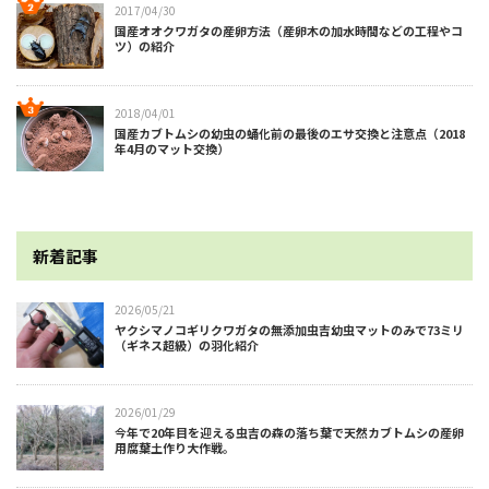
2017/04/30
国産オオクワガタの産卵方法（産卵木の加水時間などの工程やコ
ツ）の紹介
2018/04/01
国産カブトムシの幼虫の蛹化前の最後のエサ交換と注意点（2018
年4月のマット交換）
新着記事
2026/05/21
ヤクシマノコギリクワガタの無添加虫吉幼虫マットのみで73ミリ
（ギネス超級）の羽化紹介
2026/01/29
今年で20年目を迎える虫吉の森の落ち葉で天然カブトムシの産卵
用腐葉土作り大作戦。