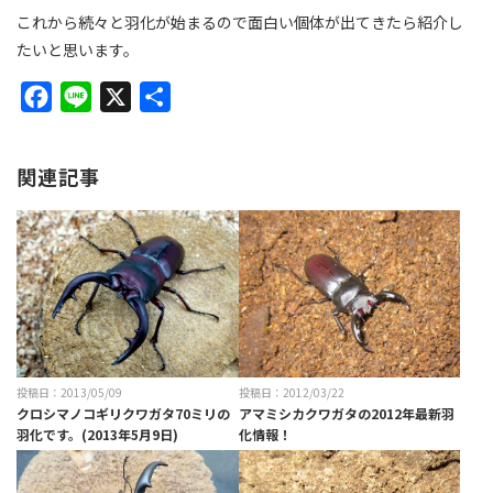
これから続々と羽化が始まるので面白い個体が出てきたら紹介し
たいと思います。
F
L
X
共
a
i
有
c
n
関連記事
e
e
b
o
o
k
投稿日：2013/05/09
投稿日：2012/03/22
クロシマノコギリクワガタ70ミリの
アマミシカクワガタの2012年最新羽
羽化です。(2013年5月9日)
化情報！