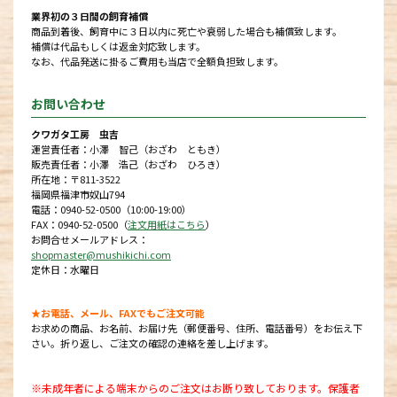
業界初の３日間の飼育補償
商品到着後、飼育中に３日以内に死亡や衰弱した場合も補償致します。
補償は代品もしくは返金対応致します。
なお、代品発送に掛るご費用も当店で全額負担致します。
お問い合わせ
クワガタ工房 虫吉
運営責任者：小澤 智己（おざわ ともき）
販売責任者：小澤 浩己（おざわ ひろき）
所在地：〒811-3522
福岡県福津市奴山794
電話：0940-52-0500（10:00-19:00）
FAX：0940-52-0500（
注文用紙はこちら
）
お問合せメールアドレス：
shopmaster@mushikichi.com
定休日：水曜日
★お電話、メール、FAXでもご注文可能
お求めの商品、お名前、お届け先（郵便番号、住所、電話番号）をお伝え下
さい。折り返し、ご注文の確認の連絡を差し上げます。
※未成年者による端末からのご注文はお断り致しております。保護者