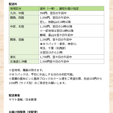
配送料
地域区分
送料（一律）、最短お届け指定
九州、中国
990円、翌日の午前中
関西、四国
1,090円、翌日の午前中、
但し、和歌山は14時以降
中部、北陸
1,190円、翌日の14時以降
※一部地域は翌日18時以降
静岡、富山は翌々日午前中
関東、信越
1,390円、翌々日の午前中
★ゆうパック：東京、神奈川、
埼玉、千葉（北西部）
は翌日19から21時
東北
1,790円、翌々日の午前中
北海道と沖縄
2,500円翌々日の午前中
※全地域、離島は除きます。
※ゆうパックは、平日にお出しする分のみ対応可能。
※夏期の菌糸ビンと菌床ブロックのクール便をご希望の際、別途330円から
2100円（サイズ別）のご負担をお願いします。
配送業者
ヤマト運輸／日本郵便
お届け時間帯（宅配便）