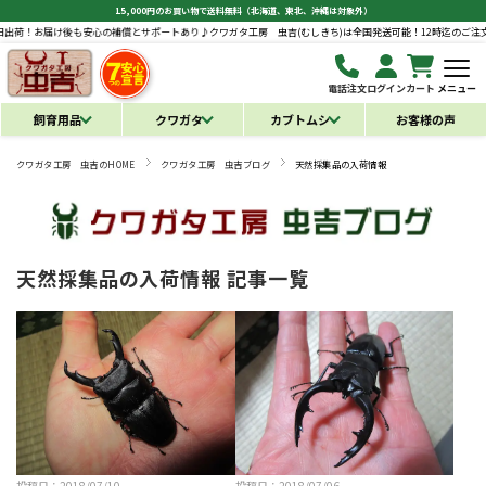
15,000円のお買い物で送料無料（北海道、東北、沖縄は対象外）
荷！お届け後も安心の補償とサポートあり♪
クワガタ工房 虫吉(むしきち)は全国発送可能！12時迄のご注文で
電話注文
ログイン
カート
メニュー
飼育用品
クワガタ
カブトムシ
お客様の声
クワガタ工房 虫吉のHOME
クワガタ工房 虫吉ブログ
天然採集品の入荷情報
天然採集品の入荷情報 記事一覧
投稿日：2018/07/10
投稿日：2018/07/06