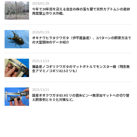
2026/01/29
今年で20年目を迎える虫吉の森の落ち葉で天然カブトムシの産卵
用腐葉土作り大作戦。
2026/01/26
オキナワヒラタクワガタ（伊平屋島産）、2パターンの飼育方法で
の大型個体のデータ紹介
2025/12/14
離島産ノコギリクワガタのマットボトルでモンスター級（残念無
念アマミノコギリ82.5ミリも）
2025/12/11
国産オオクワガタ83.9ミリの菌糸ビン→無添加マットへの切り替
え飼育例とセミ化対策など。