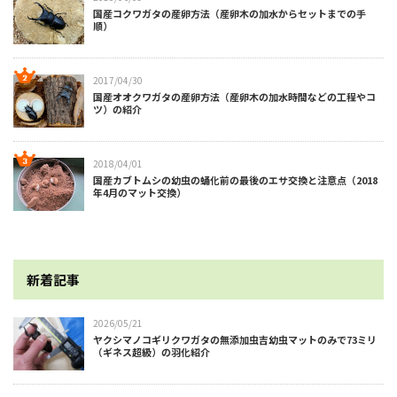
国産コクワガタの産卵方法（産卵木の加水からセットまでの手
順）
2017/04/30
国産オオクワガタの産卵方法（産卵木の加水時間などの工程やコ
ツ）の紹介
2018/04/01
国産カブトムシの幼虫の蛹化前の最後のエサ交換と注意点（2018
年4月のマット交換）
新着記事
2026/05/21
ヤクシマノコギリクワガタの無添加虫吉幼虫マットのみで73ミリ
（ギネス超級）の羽化紹介