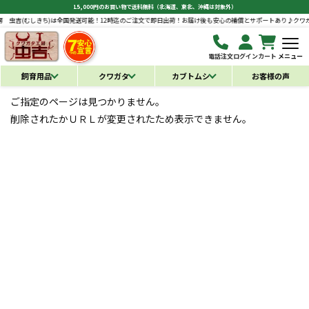
15,000円のお買い物で送料無料（北海道、東北、沖縄は対象外）
虫吉(むしきち)は全国発送可能！12時迄のご注文で即日出荷！お届け後も安心の補償とサポートあり♪
クワガタ
電話注文
ログイン
カート
メニュー
飼育用品
クワガタ
カブトムシ
お客様の声
ご指定のページは見つかりません。
削除されたかＵＲＬが変更されたため表示できません。