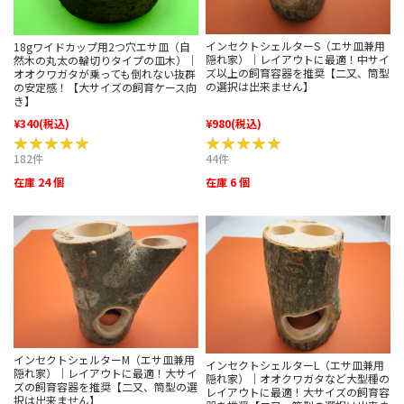
インセクトシェルターS（エサ皿兼用
18gワイドカップ用2つ穴エサ皿（自
隠れ家）｜レイアウトに最適！中サイ
然木の丸太の輪切りタイプの皿木）｜
ズ以上の飼育容器を推奨【二又、筒型
オオクワガタが乗っても倒れない抜群
の選択は出来ません】
の安定感！【大サイズの飼育ケース向
き】
¥340
(税込)
¥980
(税込)
★★★★★
★★★★★
★★★★★
★★★★★
182件
44件
在庫 24 個
在庫 6 個
インセクトシェルターM（エサ皿兼用
インセクトシェルターL（エサ皿兼用
隠れ家）｜レイアウトに最適！大サイ
隠れ家）｜オオクワガタなど大型種の
ズの飼育容器を推奨【二又、筒型の選
レイアウトに最適！大サイズの飼育容
択は出来ません】