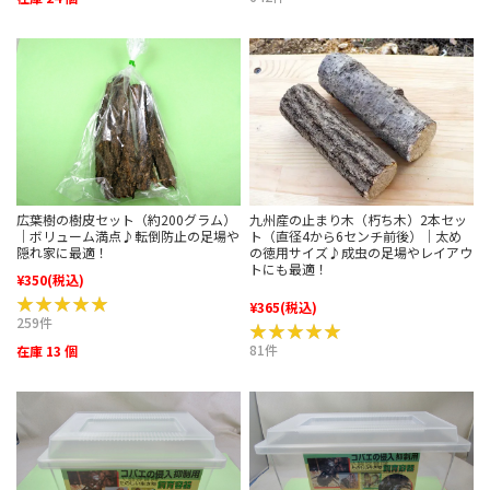
広葉樹の樹皮セット（約200グラム）
九州産の止まり木（朽ち木）2本セッ
｜ボリューム満点♪転倒防止の足場や
ト（直径4から6センチ前後）｜太め
隠れ家に最適！
の徳用サイズ♪成虫の足場やレイアウ
トにも最適！
¥350
(税込)
★★★★★
★★★★★
¥365
(税込)
259件
★★★★★
★★★★★
81件
在庫 13 個