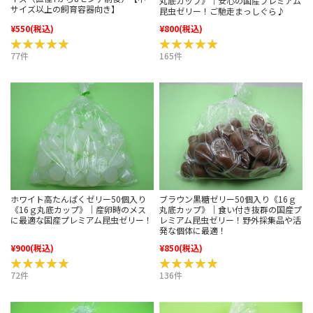
丸底カップ》｜安心の国産プレミアム
サイズ以上の飼育容器向き】
昆虫ゼリー！ご馳走まっしぐら♪
¥550
(税込)
¥800
(税込)
★★★★★
★★★★★
★★★★★
★★★★★
77件
165件
ホワイト高たんぱくゼリー50個入り
ブラウン黒糖ゼリー50個入り《16ｇ
《16ｇ丸底カップ》｜産卵時のメス
丸底カップ》｜食い付き抜群の国産プ
に最適な国産プレミアム昆虫ゼリー！
レミアム昆虫ゼリー！野外採集品や活
発な個体に最適！
¥900
(税込)
¥850
(税込)
★★★★★
★★★★★
★★★★★
★★★★★
72件
136件