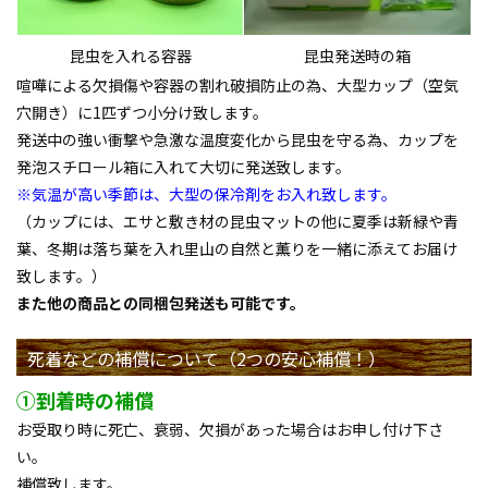
昆虫を入れる容器
昆虫発送時の箱
喧嘩による欠損傷や容器の割れ破損防止の為、大型カップ（空気
穴開き）に1匹ずつ小分け致します。
発送中の強い衝撃や急激な温度変化から昆虫を守る為、カップを
発泡スチロール箱に入れて大切に発送致します。
※気温が高い季節は、大型の保冷剤をお入れ致します。
（カップには、エサと敷き材の昆虫マットの他に夏季は新緑や青
葉、冬期は落ち葉を入れ里山の自然と薫りを一緒に添えてお届け
致します。）
また他の商品との同梱包発送も可能です。
死着などの補償について（2つの安心補償！）
①到着時の補償
お受取り時に死亡、衰弱、欠損があった場合はお申し付け下さ
い。
補償致します。