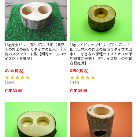
18gワイドカップゼリー用1つ穴エサ
16g昆虫ゼリー用2つ穴エサ皿（自然
皿（自然木の丸太の輪切りタイプの皿
木の丸太の輪切りタイプの皿木）｜人
木）｜小さなお手軽サイズ！オスの単
気のスタンダード型【飼育ケース中サ
独飼育に最適！【中サイズ以上の飼育
イズ以上を推奨】
容器推奨】
¥310
(税込)
¥250
(税込)
★★★★★
★★★★★
★★★★★
★★★★★
169件
144件
在庫 33 個
在庫 36 個