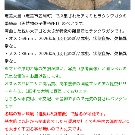
奄美大島（奄美市笠利町）で採集された
アマミヒラタクワガタ
の
繁殖品（天然物の子供=WF1）のペアです。
湾曲した鋭い大アゴと太さが特徴の離島産ヒラタクワガタです。
・オス：69mm、2026年6月羽化の新品成虫、状態良好、欠損異
常なし
・メス：38mm、2026年5月羽化の新品成虫、状態良好、欠損異
常なし
※マヒや爪切れ等の欠損が無い、写真（参考画像）と同レベルの
元気な個体をお届け致します。
オスメス共にエサに高品質、高栄養価の国産プレミアム昆虫ゼリ
ーを与え、1匹ずつ大切に管理しております。
もちろん未使用、未交配、未産卵ですので元気の良さはバツグン
です。
冬場の寒い環境（推奨は5度前後）で越冬が可能です。
基本的に九州から関東迄でしたら暖房が無くても室内の温度が5℃
を大きく下回る事が無いので大丈夫です。