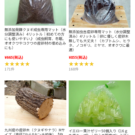
無添加発酵クヌギ成虫専用マット（水
無添加虫吉産卵専用マット（水分調整
分調整済み）4リットル｜初めての方
済み）4リットル｜卵に優しく産卵木
にも使いやすい♪（成虫飼育、冬眠、
無しでも大丈夫！（カブトムシ、ヒラ
オオクワやコクワの産卵材の埋め込み
タ、ノコギリ、ミヤマ、オオクワに最
にも）
適）
¥665
(税込)
¥855
(税込)
★★★★★
★★★★★
★★★★★
★★★★★
171件
168件
九州産の産卵木（クヌギやナラ）Mサ
イエロー果汁ゼリー50個入り《16ｇ
イズ（直径7から8センチ前後）【中