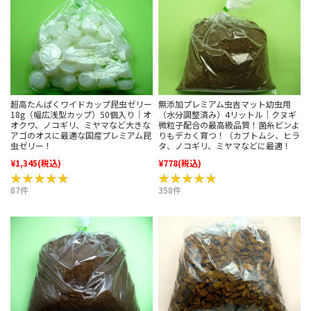
超高たんぱくワイドカップ昆虫ゼリー
無添加プレミアム虫吉マット幼虫用
18g（幅広浅型カップ）50個入り｜オ
（水分調整済み）4リットル｜クヌギ
オクワ、ノコギリ、ミヤマなど大きな
微粒子配合の最高級品質！菌糸ビンよ
アゴのオスに最適な国産プレミアム昆
りもデカく育つ！（カブトムシ、ヒラ
虫ゼリー！
タ、ノコギリ、ミヤマなどに最適！
¥1,345
(税込)
¥778
(税込)
★★★★★
★★★★★
★★★★★
★★★★★
87件
358件