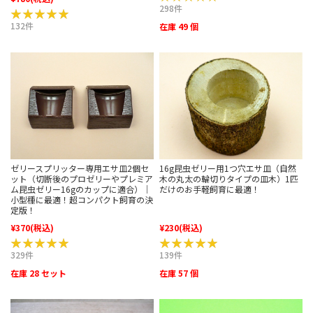
298件
★★★★★
★★★★★
132件
在庫 49 個
ゼリースプリッター専用エサ皿2個セ
16g昆虫ゼリー用1つ穴エサ皿（自然
ット（切断後のプロゼリーやプレミア
木の丸太の輪切りタイプの皿木）1匹
ム昆虫ゼリー16gのカップに適合）｜
だけのお手軽飼育に最適！
小型種に最適！超コンパクト飼育の決
定版！
¥370
(税込)
¥230
(税込)
★★★★★
★★★★★
★★★★★
★★★★★
329件
139件
在庫 28 セット
在庫 57 個