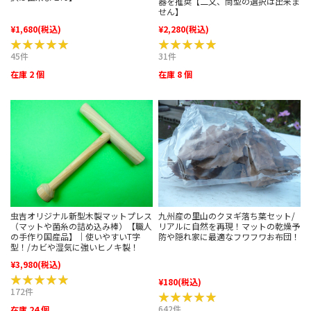
器を推奨【二又、筒型の選択は出来ま
せん】
¥1,680
(税込)
¥2,280
(税込)
★★★★★
★★★★★
★★★★★
★★★★★
45件
31件
在庫 2 個
在庫 8 個
虫吉オリジナル新型木製マットプレス
九州産の里山のクヌギ落ち葉セット/
（マットや菌糸の詰め込み棒）【職人
リアルに自然を再現！マットの乾燥予
の手作り国産品】｜使いやすいT字
防や隠れ家に最適なフワフワお布団！
型！/カビや湿気に強いヒノキ製！
¥3,980
(税込)
★★★★★
★★★★★
¥180
(税込)
172件
★★★★★
★★★★★
642件
在庫 24 個