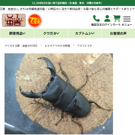
15,000円のお買い物で送料無料（北海道、東北、沖縄は対象外）
きち)は全国発送可能！12時迄のご注文で即日出荷！お届け後も安心の補償とサポートあり♪
クワガタ工房 虫吉
電話注文
ログイン
カート
メニュー
飼育用品
クワガタ
カブトムシ
お客様の声
クワガタ工房 虫吉のHOME
ヒラタクワガタの仲間
アマミヒラタ