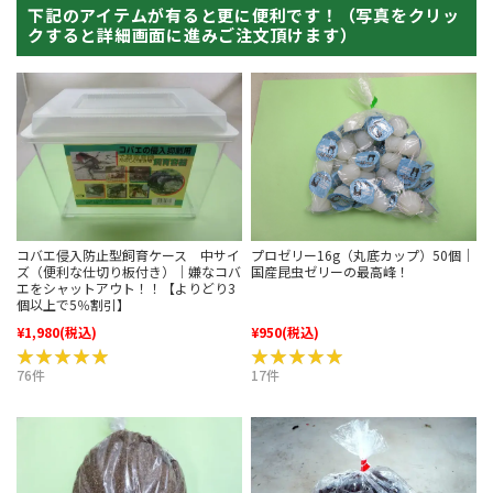
下記のアイテムが有ると更に便利です！（写真をクリッ
クすると詳細画面に進みご注文頂けます）
コバエ侵入防止型飼育ケース 中サイ
プロゼリー16g（丸底カップ）50個｜
ズ（便利な仕切り板付き）｜嫌なコバ
国産昆虫ゼリーの最高峰！
エをシャットアウト！！【よりどり3
個以上で5％割引】
¥1,980
(税込)
¥950
(税込)
★★★★★
★★★★★
★★★★★
★★★★★
76件
17件