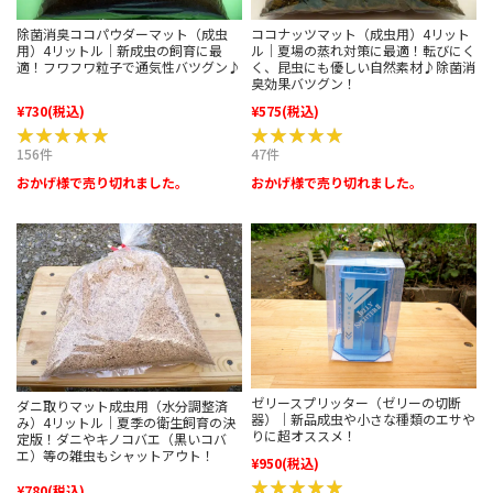
除菌消臭ココパウダーマット（成虫
ココナッツマット（成虫用）4リット
用）4リットル｜新成虫の飼育に最
ル｜夏場の蒸れ対策に最適！転びにく
適！フワフワ粒子で通気性バツグン♪
く、昆虫にも優しい自然素材♪除菌消
臭効果バツグン！
¥730
(税込)
¥575
(税込)
★★★★★
★★★★★
★★★★★
★★★★★
156件
47件
おかげ様で売り切れました。
おかげ様で売り切れました。
ゼリースプリッター（ゼリーの切断
ダニ取りマット成虫用（水分調整済
器）｜新品成虫や小さな種類のエサや
み）4リットル｜夏季の衛生飼育の決
りに超オススメ！
定版！ダニやキノコバエ（黒いコバ
エ）等の雑虫もシャットアウト！
¥950
(税込)
★★★★★
★★★★★
¥780
(税込)