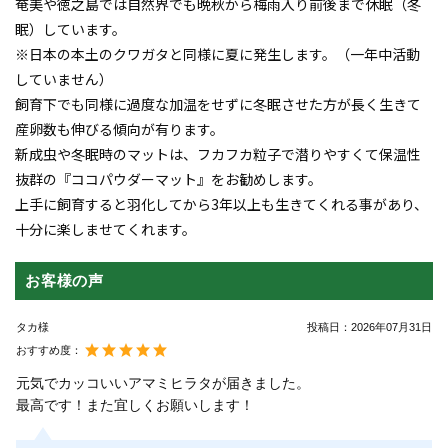
奄美や徳之島では自然界でも晩秋から梅雨入り前後まで休眠（冬
眠）しています。
※日本の本土のクワガタと同様に夏に発生します。（一年中活動
していません）
飼育下でも同様に過度な加温をせずに冬眠させた方が長く生きて
産卵数も伸びる傾向が有ります。
新成虫や冬眠時のマットは、フカフカ粒子で潜りやすくて保温性
抜群の『ココパウダーマット』をお勧めします。
上手に飼育すると羽化してから3年以上も生きてくれる事があり、
十分に楽しませてくれます。
お客様の声
タカ様
投稿日：
2026年07月31日
おすすめ度：
元気でカッコいいアマミヒラタが届きました。
最高です！また宜しくお願いします！