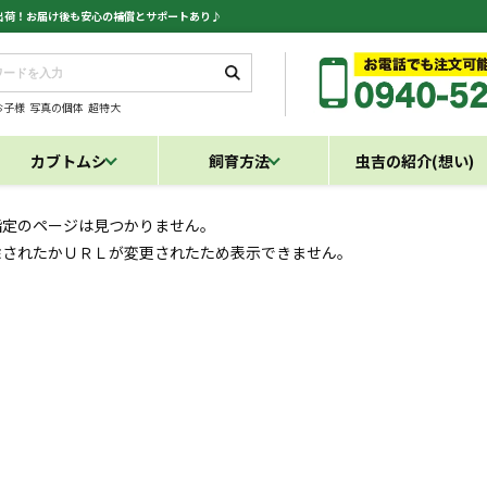
日出荷！お届け後も安心の補償とサポートあり♪
お子様
写真の個体
超特大
カブトムシ
飼育方法
虫吉の紹介(想い)
指定のページは見つかりません。
除されたかＵＲＬが変更されたため表示できません。