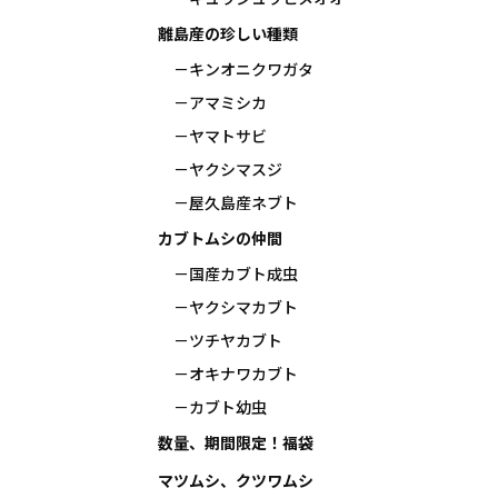
離島産の珍しい種類
キンオニクワガタ
アマミシカ
ヤマトサビ
ヤクシマスジ
屋久島産ネブト
カブトムシの仲間
国産カブト成虫
ヤクシマカブト
ツチヤカブト
オキナワカブト
カブト幼虫
数量、期間限定！福袋
マツムシ、クツワムシ