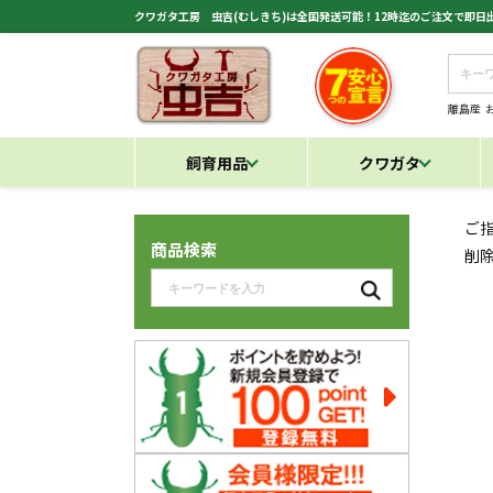
クワガタ工房 虫吉(むしきち)は全国発送可能！12時迄のご注文で即
離島産
飼育用品
クワガタ
ご
商品検索
削