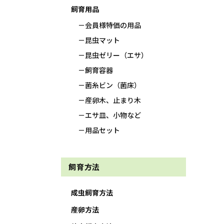
飼育用品
会員様特価の用品
昆虫マット
昆虫ゼリー（エサ）
飼育容器
菌糸ビン（菌床）
産卵木、止まり木
エサ皿、小物など
用品セット
飼育方法
成虫飼育方法
産卵方法