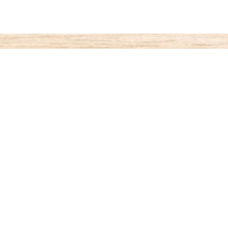
ご利用案内
お支払いについて
◆代金引き換え
・・・商品受取時払い
代引き手数料が330円がかかります。
◆銀行振込
・・・先払い
銀行名：paypay銀行（旧：ジャパンネット銀行）
paypay銀行 すずめ支店（002）4701599
オザワ ヒロキ
振り込み手数料はお客様ご負担となります。