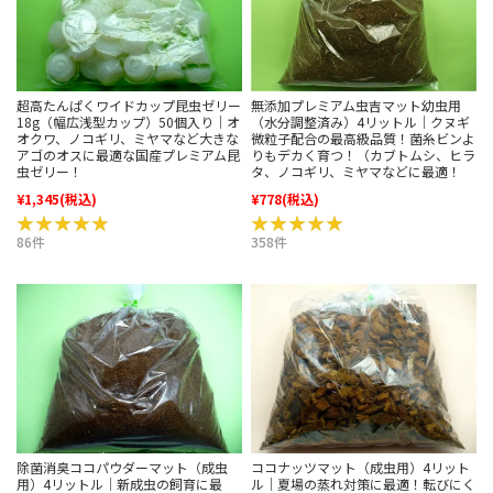
超高たんぱくワイドカップ昆虫ゼリー
無添加プレミアム虫吉マット幼虫用
18g（幅広浅型カップ）50個入り｜オ
（水分調整済み）4リットル｜クヌギ
オクワ、ノコギリ、ミヤマなど大きな
微粒子配合の最高級品質！菌糸ビンよ
アゴのオスに最適な国産プレミアム昆
りもデカく育つ！（カブトムシ、ヒラ
虫ゼリー！
タ、ノコギリ、ミヤマなどに最適！
¥1,345
(税込)
¥778
(税込)
★★★★★
★★★★★
★★★★★
★★★★★
86件
358件
除菌消臭ココパウダーマット（成虫
ココナッツマット（成虫用）4リット
用）4リットル｜新成虫の飼育に最
ル｜夏場の蒸れ対策に最適！転びにく