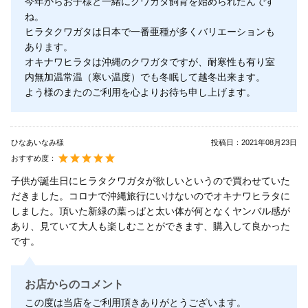
今年からお子様と一緒にクワガタ飼育を始められたんです
ね。
ヒラタクワガタは日本で一番亜種が多くバリエーションも
あります。
オキナワヒラタは沖縄のクワガタですが、耐寒性も有り室
内無加温常温（寒い温度）でも冬眠して越冬出来ます。
よう様のまたのご利用を心よりお待ち申し上げます。
ひなあいなみ様
投稿日：
2021年08月23日
おすすめ度：
子供が誕生日にヒラタクワガタが欲しいというので買わせていた
だきました。コロナで沖縄旅行にいけないのでオキナワヒラタに
しました。頂いた新緑の葉っぱと太い体が何となくヤンバル感が
あり、見ていて大人も楽しむことができます、購入して良かった
です。
お店からのコメント
この度は当店をご利用頂きありがとうございます。