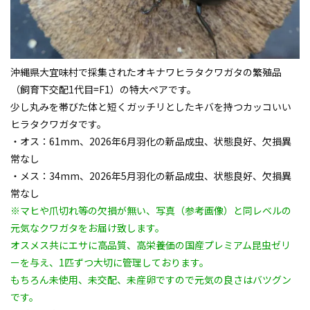
沖縄県大宜味村で採集された
オキナワヒラタクワガタ
の繁殖品
（飼育下交配1代目=F1）の特大ペアです。
少し丸みを帯びた体と短くガッチリとしたキバを持つカッコいい
ヒラタクワガタです。
・オス：61mm、2026年6月羽化の新品成虫、状態良好、欠損異
常なし
・メス：34mm、2026年5月羽化の新品成虫、状態良好、欠損異
常なし
※マヒや爪切れ等の欠損が無い、写真（参考画像）と同レベルの
元気なクワガタをお届け致します。
オスメス共にエサに高品質、高栄養価の国産プレミアム昆虫ゼリ
ーを与え、1匹ずつ大切に管理しております。
もちろん未使用、未交配、未産卵ですので元気の良さはバツグン
です。