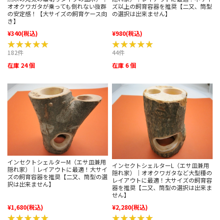
ズ以上の飼育容器を推奨【二又、筒型
オオクワガタが乗っても倒れない抜群
の選択は出来ません】
の安定感！【大サイズの飼育ケース向
き】
¥340
(税込)
¥980
(税込)
★★★★★
★★★★★
★★★★★
★★★★★
182件
44件
在庫 24 個
在庫 6 個
インセクトシェルターM（エサ皿兼用
インセクトシェルターL（エサ皿兼用
隠れ家）｜レイアウトに最適！大サイ
隠れ家）｜オオクワガタなど大型種の
ズの飼育容器を推奨【二又、筒型の選
レイアウトに最適！大サイズの飼育容
択は出来ません】
器を推奨【二又、筒型の選択は出来ま
せん】
¥1,680
(税込)
¥2,280
(税込)
★★★★★
★★★★★
★★★★★
★★★★★