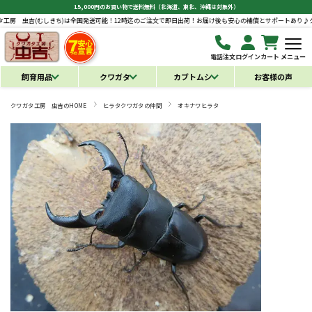
15,000円のお買い物で送料無料（北海道、東北、沖縄は対象外）
しきち)は全国発送可能！12時迄のご注文で即日出荷！お届け後も安心の補償とサポートあり♪
クワガタ工房 虫
電話注文
ログイン
カート
メニュー
飼育用品
クワガタ
カブトムシ
お客様の声
クワガタ工房 虫吉のHOME
ヒラタクワガタの仲間
オキナワヒラタ