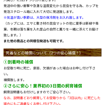
発送中の強い衝撃や急激な温度変化から昆虫を守る為、カップを
発泡スチロール箱に入れて大切に発送致します。
※気温が高い季節は、大型の保冷剤をお入れ致します。
（カップには、エサと敷き材の昆虫マットの他に夏季は新緑や青
葉、冬期は落ち葉を入れ里山の自然と薫りを一緒に添えてお届け
致します。）
また他の商品との同梱包発送も可能です。
死着などの補償について（2つの安心補償！）
①到着時の補償
お受取り時に死亡、衰弱、欠損があった場合はお申し付け下さ
い。
補償致します。
②さらに安心！業界初の3日間の飼育補償
飼育説明書もお付けしますのでご安心下さい。
なお、説明書どおり飼育してお受取りから「3日以内」に死亡した
場合にもご遠慮なくお申し付け下さい。