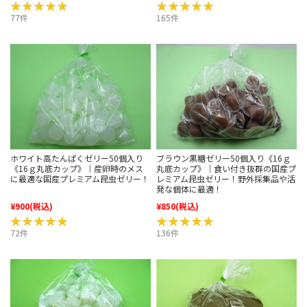
★★★★★
★★★★★
★★★★★
★★★★★
77件
165件
ホワイト高たんぱくゼリー50個入り
ブラウン黒糖ゼリー50個入り《16ｇ
《16ｇ丸底カップ》｜産卵時のメス
丸底カップ》｜食い付き抜群の国産プ
に最適な国産プレミアム昆虫ゼリー！
レミアム昆虫ゼリー！野外採集品や活
発な個体に最適！
¥900
(税込)
¥850
(税込)
★★★★★
★★★★★
★★★★★
★★★★★
72件
136件