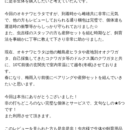
に是非生体を購入したいと考えていたんです。
今回のオキナワヒラタですが、到着時から雌雄共に非常に元気
で、他の方もレビューしておられる通り梱包は完璧で、個体達も
運送時の衝撃等からしっかり守られておりました☆
また、虫吉様のスタッフの方も産卵セットを組む時期など、飼育
法を事細かに丁寧に教えて下さり非常に助かりました。
現在、オキナワヒラタは他の離島産ヒラタや産地別オオクワガ
タ、自己採集してきたコクワガタ等のドルクス属のクワガタと共
に、10℃前後の玄関先で室内常温にて越冬(冬眠)させておりま
す。
春になり、梅雨入り前後にペアリングや産卵セットを組んでいき
たいと思います。
今回は本当にありがとうございました！
非の打ちどころのない完璧な個体とサービスで、文句なしの★5つ
です！
また利用させて頂きます。
このレビューを見られた方も是非是非！虫吉様で生体や飼育用品