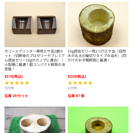
ゼリースプリッター専用エサ皿2個セ
16g昆虫ゼリー用1つ穴エサ皿（自然
ット（切断後のプロゼリーやプレミア
木の丸太の輪切りタイプの皿木）1匹
ム昆虫ゼリー16gのカップに適合）｜
だけのお手軽飼育に最適！
小型種に最適！超コンパクト飼育の決
定版！
¥370
(税込)
¥230
(税込)
★★★★★
★★★★★
★★★★★
★★★★★
329件
139件
在庫 29 セット
在庫 67 個