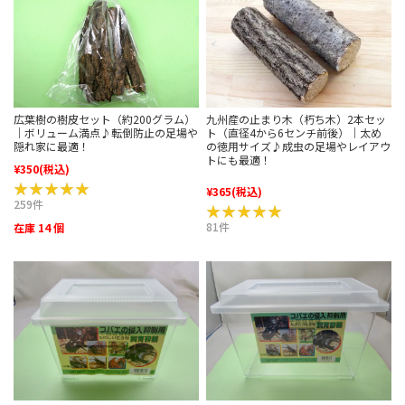
広葉樹の樹皮セット（約200グラム）
九州産の止まり木（朽ち木）2本セッ
｜ボリューム満点♪転倒防止の足場や
ト（直径4から6センチ前後）｜太め
隠れ家に最適！
の徳用サイズ♪成虫の足場やレイアウ
トにも最適！
¥350
(税込)
★★★★★
★★★★★
¥365
(税込)
259件
★★★★★
★★★★★
81件
在庫 14 個