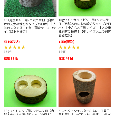
18gワイドカップゼリー用1つ穴エサ
16g昆虫ゼリー用2つ穴エサ皿（自然
皿（自然木の丸太の輪切りタイプの皿
木の丸太の輪切りタイプの皿木）｜人
木）｜小さなお手軽サイズ！オスの単
気のスタンダード型【飼育ケース中サ
独飼育に最適！【中サイズ以上の飼育
イズ以上を推奨】
容器推奨】
¥310
(税込)
¥250
(税込)
★★★★★
★★★★★
★★★★★
★★★★★
169件
144件
在庫 33 個
在庫 48 個
インセクトシェルターS（エサ皿兼用
18gワイドカップ用2つ穴エサ皿（自
隠れ家）｜レイアウトに最適！中サイ
然木の丸太の輪切りタイプの皿木）｜