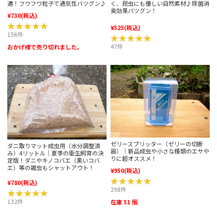
適！フワフワ粒子で通気性バツグン♪
く、昆虫にも優しい自然素材♪除菌消
臭効果バツグン！
¥730
(税込)
★★★★★
★★★★★
¥525
(税込)
156件
★★★★★
★★★★★
47件
おかげ様で売り切れました。
ゼリースプリッター（ゼリーの切断
ダニ取りマット成虫用（水分調整済
器）｜新品成虫や小さな種類のエサや
み）4リットル｜夏季の衛生飼育の決
りに超オススメ！
定版！ダニやキノコバエ（黒いコバ
エ）等の雑虫もシャットアウト！
¥950
(税込)
★★★★★
★★★★★
¥780
(税込)
298件
★★★★★
★★★★★
132件
在庫 51 個