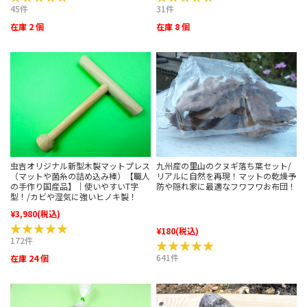
45件
31件
在庫 2 個
在庫 8 個
虫吉オリジナル新型木製マットプレス
九州産の里山のクヌギ落ち葉セット/
（マットや菌糸の詰め込み棒）【職人
リアルに自然を再現！マットの乾燥予
の手作り国産品】｜使いやすいT字
防や隠れ家に最適なフワフワお布団！
型！/カビや湿気に強いヒノキ製！
¥3,980
(税込)
★★★★★
★★★★★
¥180
(税込)
172件
★★★★★
★★★★★
641件
在庫 24 個