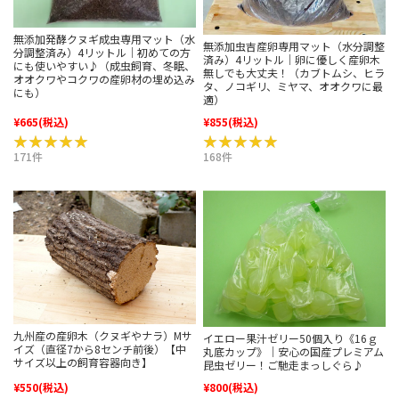
無添加発酵クヌギ成虫専用マット（水
無添加虫吉産卵専用マット（水分調整
分調整済み）4リットル｜初めての方
済み）4リットル｜卵に優しく産卵木
にも使いやすい♪（成虫飼育、冬眠、
無しでも大丈夫！（カブトムシ、ヒラ
オオクワやコクワの産卵材の埋め込み
タ、ノコギリ、ミヤマ、オオクワに最
にも）
適）
¥665
(税込)
¥855
(税込)
★★★★★
★★★★★
★★★★★
★★★★★
171件
168件
九州産の産卵木（クヌギやナラ）Mサ
イエロー果汁ゼリー50個入り《16ｇ
イズ（直径7から8センチ前後）【中
丸底カップ》｜安心の国産プレミアム
サイズ以上の飼育容器向き】
昆虫ゼリー！ご馳走まっしぐら♪
¥550
(税込)
¥800
(税込)