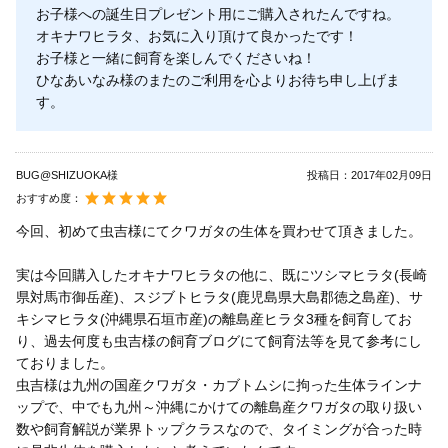
お子様への誕生日プレゼント用にご購入されたんですね。
オキナワヒラタ、お気に入り頂けて良かったです！
お子様と一緒に飼育を楽しんでくださいね！
ひなあいなみ様のまたのご利用を心よりお待ち申し上げま
す。
BUG@SHIZUOKA様
投稿日：
2017年02月09日
おすすめ度：
今回、初めて虫吉様にてクワガタの生体を買わせて頂きました。
実は今回購入したオキナワヒラタの他に、既にツシマヒラタ(長崎
県対馬市御岳産)、スジブトヒラタ(鹿児島県大島郡徳之島産)、サ
キシマヒラタ(沖縄県石垣市産)の離島産ヒラタ3種を飼育してお
り、過去何度も虫吉様の飼育ブログにて飼育法等を見て参考にし
ておりました。
虫吉様は九州の国産クワガタ・カブトムシに拘った生体ラインナ
ップで、中でも九州～沖縄にかけての離島産クワガタの取り扱い
数や飼育解説が業界トップクラスなので、タイミングが合った時