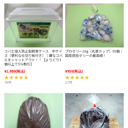
コバエ侵入防止型飼育ケース 中サイ
プロゼリー16g（丸底カップ）50個｜
ズ（便利な仕切り板付き）｜嫌なコバ
国産昆虫ゼリーの最高峰！
エをシャットアウト！！【よりどり3
個以上で5％割引】
¥1,980
(税込)
¥950
(税込)
★★★★★
★★★★★
★★★★★
★★★★★
76件
17件