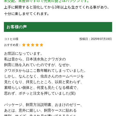
未交配、未産卵ですので元気の良さはバツグンです。
上手に飼育すると羽化してから3年以上も生きてくれる事があり、
十分に楽しませてくれます。
お客様の声
コトヒロ様
投稿日：
2025年07月19日
おすすめ度：
お世話になっています。
私は昔から、日本淡水魚とクワガタの
飼育に熱を入れていたのですが、なぜか、
クワガタからはここ数年離れてしまっていました。
しかし、なんとなく、虫吉さんのホームページを
見たくなり、拝見したところ、以前と変わらず、
素晴らしい個体と、何度も見たくなる構成で、
思わず、ポチッと注文を押していました(笑)
パッケージ、飼育方法説明書、おまけのゼリー、
あとは、意外に嬉しい、飼育ケースに貼れる