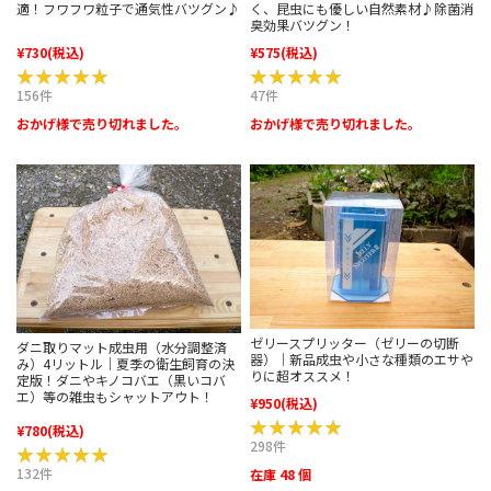
適！フワフワ粒子で通気性バツグン♪
く、昆虫にも優しい自然素材♪除菌消
臭効果バツグン！
¥730
(税込)
¥575
(税込)
★★★★★
★★★★★
★★★★★
★★★★★
156件
47件
おかげ様で売り切れました。
おかげ様で売り切れました。
ゼリースプリッター（ゼリーの切断
ダニ取りマット成虫用（水分調整済
器）｜新品成虫や小さな種類のエサや
み）4リットル｜夏季の衛生飼育の決
りに超オススメ！
定版！ダニやキノコバエ（黒いコバ
エ）等の雑虫もシャットアウト！
¥950
(税込)
★★★★★
★★★★★
¥780
(税込)
298件
★★★★★
★★★★★
132件
在庫 48 個