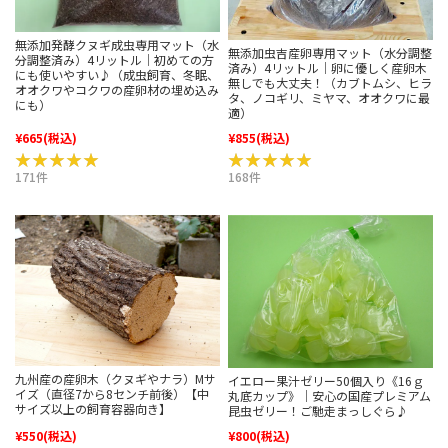
無添加発酵クヌギ成虫専用マット（水
無添加虫吉産卵専用マット（水分調整
分調整済み）4リットル｜初めての方
済み）4リットル｜卵に優しく産卵木
にも使いやすい♪（成虫飼育、冬眠、
無しでも大丈夫！（カブトムシ、ヒラ
オオクワやコクワの産卵材の埋め込み
タ、ノコギリ、ミヤマ、オオクワに最
にも）
適）
¥665
(税込)
¥855
(税込)
★★★★★
★★★★★
★★★★★
★★★★★
171件
168件
九州産の産卵木（クヌギやナラ）Mサ
イエロー果汁ゼリー50個入り《16ｇ
イズ（直径7から8センチ前後）【中
丸底カップ》｜安心の国産プレミアム
サイズ以上の飼育容器向き】
昆虫ゼリー！ご馳走まっしぐら♪
¥550
(税込)
¥800
(税込)