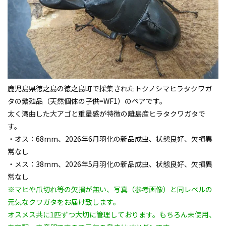
鹿児島県徳之島の徳之島町で採集された
トクノシマヒラタクワガ
タ
の繁殖品（天然個体の子供=WF1）のペアです。
太く湾曲した大アゴと重量感が特徴の離島産ヒラタクワガタで
す。
・オス：68mm、2026年6月羽化の新品成虫、状態良好、欠損異
常なし
・メス：38mm、2026年5月羽化の新品成虫、状態良好、欠損異
常なし
※マヒや爪切れ等の欠損が無い、写真（参考画像）と同レベルの
元気なクワガタをお届け致します。
オスメス共に1匹ずつ大切に管理しております。もちろん未使用、