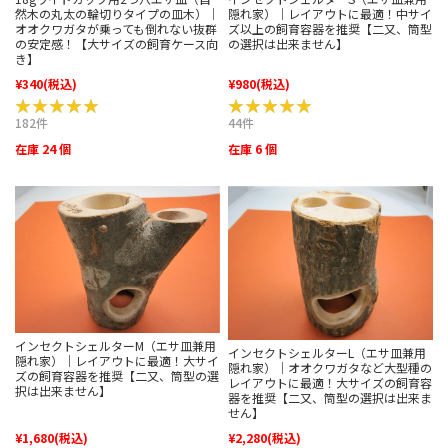
隠れ家）｜レイアウトに最適！中サイ
然木の丸太の輪切りタイプの皿木）｜
ズ以上の飼育容器を推奨【二又、筒型
オオクワガタが乗っても倒れない抜群
の選択は出来ません】
の安定感！【大サイズの飼育ケース向
き】
¥340
(税込)
¥980
(税込)
★★★★★
★★★★★
★★★★★
★★★★★
182件
44件
在庫 24 個
在庫 6 個
インセクトシェルターM（エサ皿兼用
インセクトシェルターL（エサ皿兼用
隠れ家）｜レイアウトに最適！大サイ
隠れ家）｜オオクワガタなど大型種の
ズの飼育容器を推奨【二又、筒型の選
レイアウトに最適！大サイズの飼育容
択は出来ません】
器を推奨【二又、筒型の選択は出来ま
せん】
¥1,680
(税込)
¥2,280
(税込)