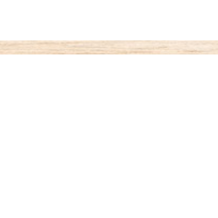
ご利用案内
お支払いについて
◆代金引き換え
・・・商品受取時払い
代引き手数料が330円がかかります。
◆銀行振込
・・・先払い
銀行名：paypay銀行（旧：ジャパンネット銀行）
paypay銀行 すずめ支店（002）4701599
オザワ ヒロキ
振り込み手数料はお客様ご負担となります。