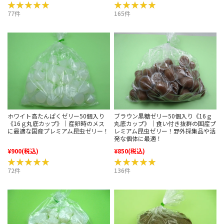
★★★★★
★★★★★
★★★★★
★★★★★
77件
165件
ホワイト高たんぱくゼリー50個入り
ブラウン黒糖ゼリー50個入り《16ｇ
《16ｇ丸底カップ》｜産卵時のメス
丸底カップ》｜食い付き抜群の国産プ
に最適な国産プレミアム昆虫ゼリー！
レミアム昆虫ゼリー！野外採集品や活
発な個体に最適！
¥900
(税込)
¥850
(税込)
★★★★★
★★★★★
★★★★★
★★★★★
72件
136件