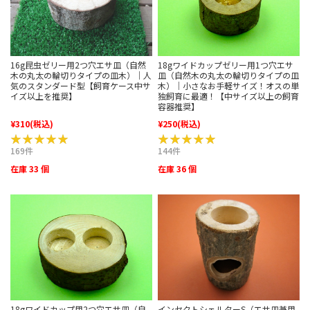
18gワイドカップゼリー用1つ穴エサ
16g昆虫ゼリー用2つ穴エサ皿（自然
皿（自然木の丸太の輪切りタイプの皿
木の丸太の輪切りタイプの皿木）｜人
木）｜小さなお手軽サイズ！オスの単
気のスタンダード型【飼育ケース中サ
独飼育に最適！【中サイズ以上の飼育
イズ以上を推奨】
容器推奨】
¥310
(税込)
¥250
(税込)
★★★★★
★★★★★
★★★★★
★★★★★
169件
144件
在庫 33 個
在庫 36 個
インセクトシェルターS（エサ皿兼用
18gワイドカップ用2つ穴エサ皿（自