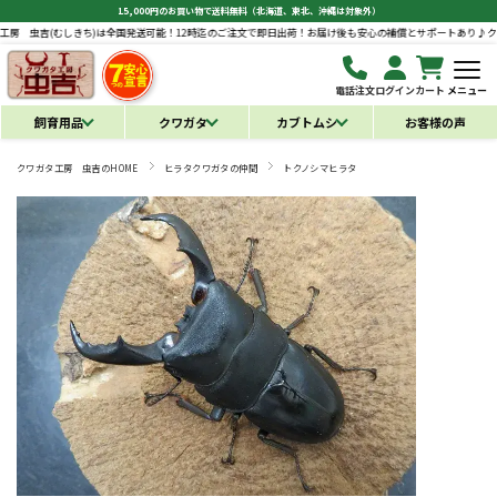
15,000円のお買い物で送料無料（北海道、東北、沖縄は対象外）
きち)は全国発送可能！12時迄のご注文で即日出荷！お届け後も安心の補償とサポートあり♪
クワガタ工房 虫吉
電話注文
ログイン
カート
メニュー
飼育用品
クワガタ
カブトムシ
お客様の声
クワガタ工房 虫吉のHOME
ヒラタクワガタの仲間
トクノシマヒラタ