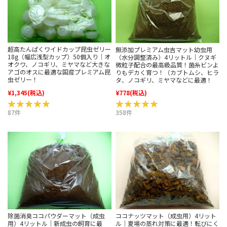
超高たんぱくワイドカップ昆虫ゼリー
無添加プレミアム虫吉マット幼虫用
18g（幅広浅型カップ）50個入り｜オ
（水分調整済み）4リットル｜クヌギ
オクワ、ノコギリ、ミヤマなど大きな
微粒子配合の最高級品質！菌糸ビンよ
アゴのオスに最適な国産プレミアム昆
りもデカく育つ！（カブトムシ、ヒラ
虫ゼリー！
タ、ノコギリ、ミヤマなどに最適！
¥1,345
(税込)
¥778
(税込)
★★★★★
★★★★★
★★★★★
★★★★★
87件
358件
除菌消臭ココパウダーマット（成虫
ココナッツマット（成虫用）4リット
用）4リットル｜新成虫の飼育に最
ル｜夏場の蒸れ対策に最適！転びにく