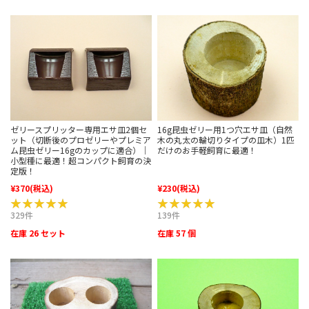
ゼリースプリッター専用エサ皿2個セ
16g昆虫ゼリー用1つ穴エサ皿（自然
ット（切断後のプロゼリーやプレミア
木の丸太の輪切りタイプの皿木）1匹
ム昆虫ゼリー16gのカップに適合）｜
だけのお手軽飼育に最適！
小型種に最適！超コンパクト飼育の決
定版！
¥370
(税込)
¥230
(税込)
★★★★★
★★★★★
★★★★★
★★★★★
329件
139件
在庫 26 セット
在庫 57 個