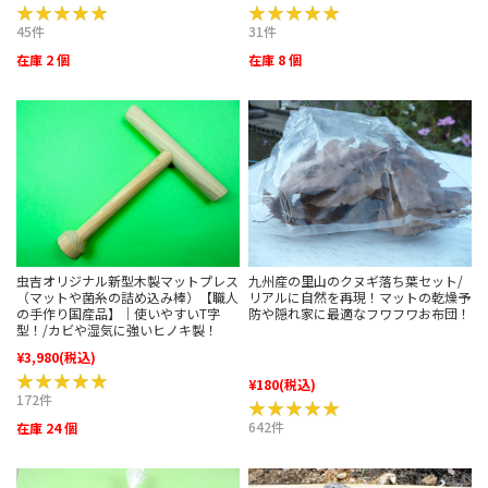
★★★★★
★★★★★
★★★★★
★★★★★
45件
31件
在庫 2 個
在庫 8 個
虫吉オリジナル新型木製マットプレス
九州産の里山のクヌギ落ち葉セット/
（マットや菌糸の詰め込み棒）【職人
リアルに自然を再現！マットの乾燥予
の手作り国産品】｜使いやすいT字
防や隠れ家に最適なフワフワお布団！
型！/カビや湿気に強いヒノキ製！
¥3,980
(税込)
★★★★★
★★★★★
¥180
(税込)
172件
★★★★★
★★★★★
642件
在庫 24 個