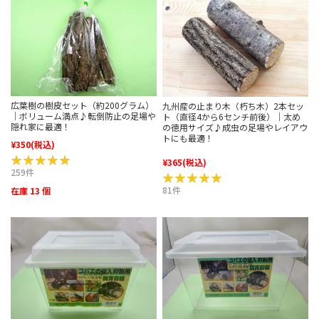
広葉樹の樹皮セット（約200グラム）
九州産の止まり木（朽ち木）2本セッ
｜ボリューム満点♪転倒防止の足場や
ト（直径4から6センチ前後）｜太め
隠れ家に最適！
の徳用サイズ♪成虫の足場やレイアウ
トにも最適！
¥350
(税込)
★★★★★
★★★★★
¥365
(税込)
259件
★★★★★
★★★★★
81件
在庫 13 個