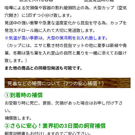
喧嘩による欠損傷や容器の割れ破損防止の為、大型カップ（空気
穴開き）に1匹ずつ小分け致します。
発送中の強い衝撃や急激な温度変化から昆虫を守る為、カップを
発泡スチロール箱に入れて大切に発送致します。
※気温が高い季節は、大型の保冷剤をお入れ致します。
（カップには、エサと敷き材の昆虫マットの他に夏季は新緑や青
葉、冬期は落ち葉を入れ里山の自然と薫りを一緒に添えてお届け
致します。）
また他の商品との同梱包発送も可能です。
死着などの補償について（2つの安心補償！）
①到着時の補償
お受取り時に死亡、衰弱、欠損があった場合はお申し付け下さ
い。
補償致します。
②さらに安心！業界初の3日間の飼育補償
飼育説明書もお付けしますのでご安心下さい。