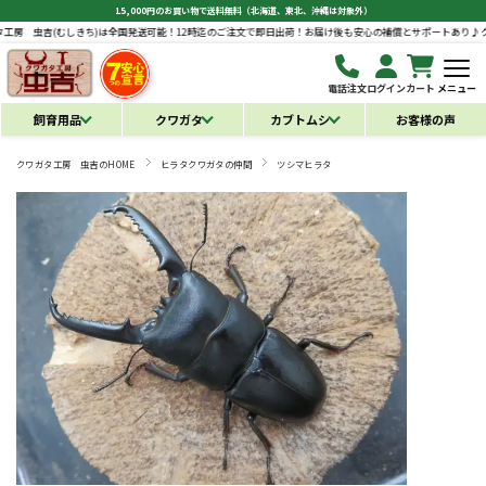
15,000円のお買い物で送料無料（北海道、東北、沖縄は対象外）
きち)は全国発送可能！12時迄のご注文で即日出荷！お届け後も安心の補償とサポートあり♪
クワガタ工房 虫吉
電話注文
ログイン
カート
メニュー
飼育用品
クワガタ
カブトムシ
お客様の声
クワガタ工房 虫吉のHOME
ヒラタクワガタの仲間
ツシマヒラタ