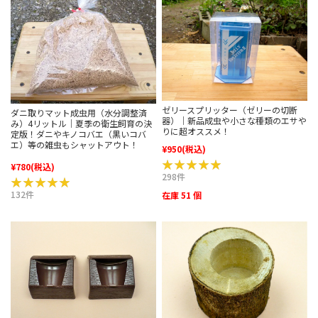
ゼリースプリッター（ゼリーの切断
ダニ取りマット成虫用（水分調整済
器）｜新品成虫や小さな種類のエサや
み）4リットル｜夏季の衛生飼育の決
りに超オススメ！
定版！ダニやキノコバエ（黒いコバ
エ）等の雑虫もシャットアウト！
¥950
(税込)
★★★★★
★★★★★
¥780
(税込)
298件
★★★★★
★★★★★
132件
在庫 51 個