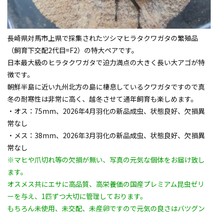
長崎県対馬市上県で採集された
ツシマヒラタクワガタ
の繁殖品
（飼育下交配2代目=F2）の特大ペアです。
日本最大級のヒラタクワガタで迫力満点の大きく長い大アゴが特
徴です。
朝鮮半島に近い九州北方の島に棲息しているクワガタですので真
冬の耐寒性は非常に高く、越冬させて通年飼育も楽しめます。
・オス：75mm、2026年4月羽化の新品成虫、状態良好、欠損異
常なし
・メス：38mm、2026年3月羽化の新品成虫、状態良好、欠損異
常なし
※マヒや爪切れ等の欠損が無い、写真の元気な個体をお届け致し
ます。
オスメス共にエサに高品質、高栄養価の国産プレミアム昆虫ゼリ
ーを与え、1匹ずつ大切に管理しております。
もちろん未使用、未交配、未産卵ですので元気の良さはバツグン