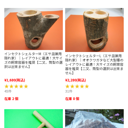
インセクトシェルターM（エサ皿兼用
インセクトシェルターL（エサ皿兼用
隠れ家）｜レイアウトに最適！大サイ
隠れ家）｜オオクワガタなど大型種の
ズの飼育容器を推奨【二又、筒型の選
レイアウトに最適！大サイズの飼育容
択は出来ません】
器を推奨【二又、筒型の選択は出来ま
せん】
¥1,680
(税込)
¥2,280
(税込)
★★★★★
★★★★★
★★★★★
★★★★★
45件
31件
在庫 2 個
在庫 8 個