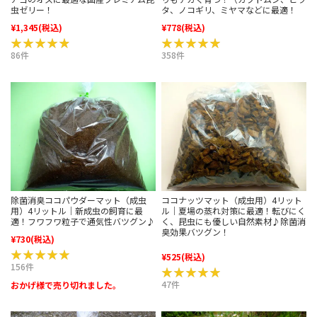
虫ゼリー！
タ、ノコギリ、ミヤマなどに最適！
¥1,345
(税込)
¥778
(税込)
★★★★★
★★★★★
★★★★★
★★★★★
86件
358件
除菌消臭ココパウダーマット（成虫
ココナッツマット（成虫用）4リット
用）4リットル｜新成虫の飼育に最
ル｜夏場の蒸れ対策に最適！転びにく
適！フワフワ粒子で通気性バツグン♪
く、昆虫にも優しい自然素材♪除菌消
臭効果バツグン！
¥730
(税込)
★★★★★
★★★★★
¥525
(税込)
156件
★★★★★
★★★★★
47件
おかげ様で売り切れました。