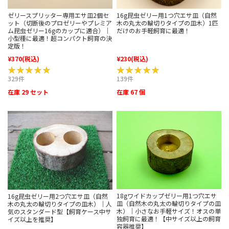
ゼリースプリッター専用エサ皿2個セ
16g昆虫ゼリー用1つ穴エサ皿（自然
ット（切断後のプロゼリーやプレミア
木の丸太の輪切りタイプの皿木）1匹
ム昆虫ゼリー16gのカップに適合）｜
だけのお手軽飼育に最適！
小型種に最適！超コンパクト飼育の決
定版！
¥370
(税込)
¥230
(税込)
★★★★★
★★★★★
★★★★★
★★★★★
329件
139件
在庫 29 セット
在庫 67 個
18gワイドカップゼリー用1つ穴エサ
16g昆虫ゼリー用2つ穴エサ皿（自然
皿（自然木の丸太の輪切りタイプの皿
木の丸太の輪切りタイプの皿木）｜人
木）｜小さなお手軽サイズ！オスの単
気のスタンダード型【飼育ケース中サ
独飼育に最適！【中サイズ以上の飼育
イズ以上を推奨】
容器推奨】