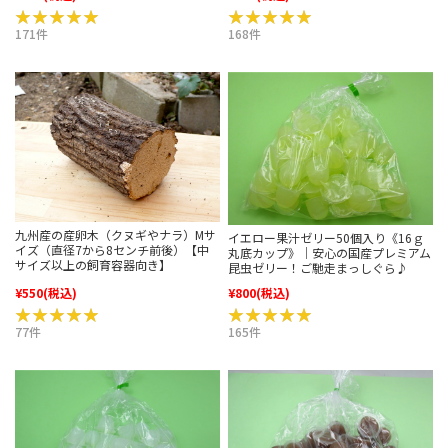
★★★★★
★★★★★
★★★★★
★★★★★
171件
168件
九州産の産卵木（クヌギやナラ）Mサ
イエロー果汁ゼリー50個入り《16ｇ
イズ（直径7から8センチ前後）【中
丸底カップ》｜安心の国産プレミアム
サイズ以上の飼育容器向き】
昆虫ゼリー！ご馳走まっしぐら♪
¥550
(税込)
¥800
(税込)
★★★★★
★★★★★
★★★★★
★★★★★
77件
165件