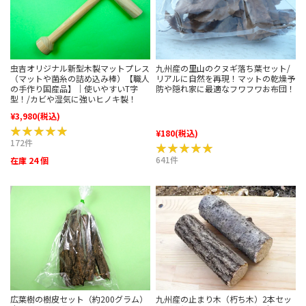
虫吉オリジナル新型木製マットプレス
九州産の里山のクヌギ落ち葉セット/
（マットや菌糸の詰め込み棒）【職人
リアルに自然を再現！マットの乾燥予
の手作り国産品】｜使いやすいT字
防や隠れ家に最適なフワフワお布団！
型！/カビや湿気に強いヒノキ製！
¥3,980
(税込)
★★★★★
★★★★★
¥180
(税込)
172件
★★★★★
★★★★★
641件
在庫 24 個
広葉樹の樹皮セット（約200グラム）
九州産の止まり木（朽ち木）2本セッ