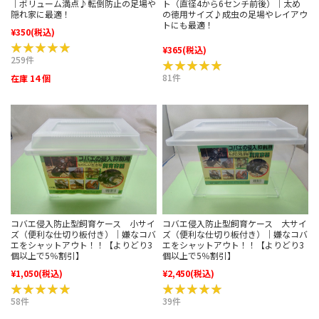
｜ボリューム満点♪転倒防止の足場や
ト（直径4から6センチ前後）｜太め
隠れ家に最適！
の徳用サイズ♪成虫の足場やレイアウ
トにも最適！
¥350
(税込)
★★★★★
★★★★★
¥365
(税込)
259件
★★★★★
★★★★★
81件
在庫 14 個
コバエ侵入防止型飼育ケース 小サイ
コバエ侵入防止型飼育ケース 大サイ
ズ（便利な仕切り板付き）｜嫌なコバ
ズ（便利な仕切り板付き）｜嫌なコバ
エをシャットアウト！！【よりどり3
エをシャットアウト！！【よりどり3
個以上で5％割引】
個以上で5％割引】
¥1,050
(税込)
¥2,450
(税込)
★★★★★
★★★★★
★★★★★
★★★★★
58件
39件