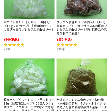
ホワイト高たんぱくゼリー50個入り
ブラウン黒糖ゼリー50個入り《16ｇ
《16ｇ丸底カップ》｜産卵時のメス
丸底カップ》｜食い付き抜群の国産プ
に最適な国産プレミアム昆虫ゼリー！
レミアム昆虫ゼリー！野外採集品や活
発な個体に最適！
¥900
(税込)
¥850
(税込)
★★★★★
★★★★★
★★★★★
★★★★★
72件
136件
超高たんぱくワイドカップ昆虫ゼリー
無添加プレミアム虫吉マット幼虫用
18g（幅広浅型カップ）50個入り｜オ
（水分調整済み）4リットル｜クヌギ
オクワ、ノコギリ、ミヤマなど大きな
微粒子配合の最高級品質！菌糸ビンよ
アゴのオスに最適な国産プレミアム昆
りもデカく育つ！（カブトムシ、ヒラ