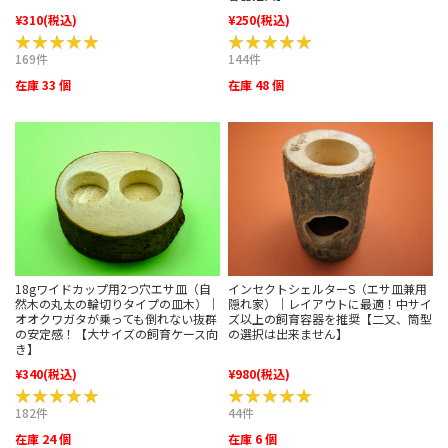
¥310
(税込)
¥250
(税込)
★★★★★
★★★★★
★★★★★
★★★★★
169件
144件
在庫 33 個
在庫 48 個
インセクトシェルターS（エサ皿兼用
18gワイドカップ用2つ穴エサ皿（自
隠れ家）｜レイアウトに最適！中サイ
然木の丸太の輪切りタイプの皿木）｜
ズ以上の飼育容器を推奨【二又、筒型
オオクワガタが乗っても倒れない抜群
の選択は出来ません】
の安定感！【大サイズの飼育ケース向
き】
¥340
(税込)
¥980
(税込)
★★★★★
★★★★★
★★★★★
★★★★★
182件
44件
在庫 24 個
在庫 6 個