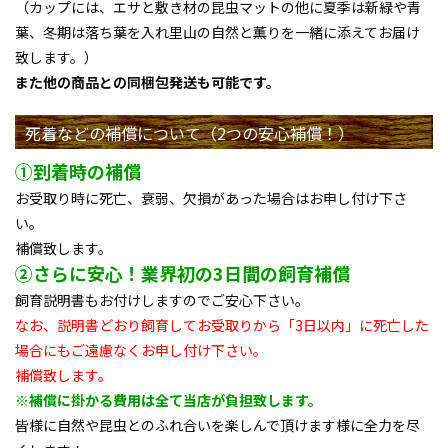
（カップには、エサと敷き材の昆虫マットの他に夏季は新緑や青
葉、冬期は落ち葉を入れ里山の自然と薫りを一緒に添えてお届け
致します。）
また他の商品との同梱包発送も可能です。
死着などの補償について（2つの安心補償！）
①到着時の補償
お受取り時に死亡、衰弱、欠損があった場合はお申し付け下さ
い。
補償致します。
②さらに安心！業界初の3日間の飼育補償
飼育説明書もお付けしますのでご安心下さい。
なお、説明書どおり飼育してお受取りから「3日以内」に死亡した
場合にもご遠慮なくお申し付け下さい。
補償致します。
※補償に掛かる費用は全て当店が負担致します。
皆様に自然や昆虫とのふれ合いを楽しんで頂けます様に全力を尽