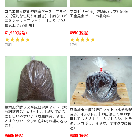
コバエ侵入防止型飼育ケース 中サイ
プロゼリー16g（丸底カップ）50個｜
ズ（便利な仕切り板付き）｜嫌なコバ
国産昆虫ゼリーの最高峰！
エをシャットアウト！！【よりどり3
個以上で5％割引】
¥1,980
(税込)
¥950
(税込)
★★★★★
★★★★★
★★★★★
★★★★★
76件
17件
無添加発酵クヌギ成虫専用マット（水
無添加虫吉産卵専用マット（水分調整
分調整済み）4リットル｜初めての方
済み）4リットル｜卵に優しく産卵木
にも使いやすい♪（成虫飼育、冬眠、
無しでも大丈夫！（カブトムシ、ヒラ
オオクワやコクワの産卵材の埋め込み
タ、ノコギリ、ミヤマ、オオクワに最
にも）
適）
¥665
(税込)
¥855
(税込)