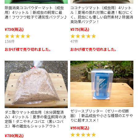
除菌消臭ココパウダーマット（成虫
ココナッツマット（成虫用）4リット
用）4リットル｜新成虫の飼育に最
ル｜夏場の蒸れ対策に最適！転びにく
適！フワフワ粒子で通気性バツグン♪
く、昆虫にも優しい自然素材♪除菌消
臭効果バツグン！
¥730
(税込)
¥575
(税込)
★★★★★
★★★★★
★★★★★
★★★★★
156件
47件
おかげ様で売り切れました。
おかげ様で売り切れました。
ゼリースプリッター（ゼリーの切断
ダニ取りマット成虫用（水分調整済
器）｜新品成虫や小さな種類のエサや
み）4リットル｜夏季の衛生飼育の決
りに超オススメ！
定版！ダニやキノコバエ（黒いコバ
エ）等の雑虫もシャットアウト！
¥950
(税込)
★★★★★
★★★★★
¥780
(税込)