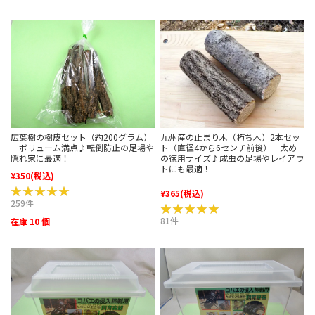
広葉樹の樹皮セット（約200グラム）
九州産の止まり木（朽ち木）2本セッ
｜ボリューム満点♪転倒防止の足場や
ト（直径4から6センチ前後）｜太め
隠れ家に最適！
の徳用サイズ♪成虫の足場やレイアウ
トにも最適！
¥350
(税込)
★★★★★
★★★★★
¥365
(税込)
259件
★★★★★
★★★★★
81件
在庫 10 個