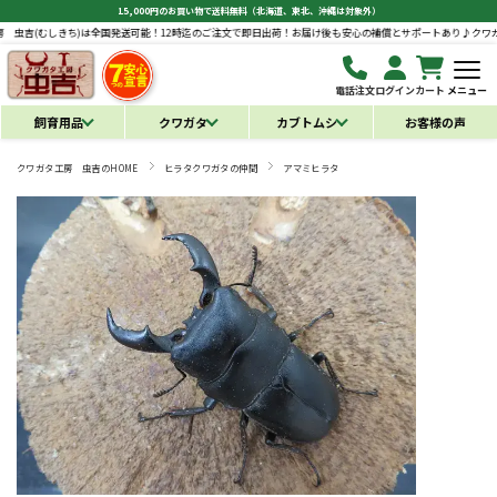
15,000円のお買い物で送料無料（北海道、東北、沖縄は対象外）
ち)は全国発送可能！12時迄のご注文で即日出荷！お届け後も安心の補償とサポートあり♪
クワガタ工房 虫吉(
電話注文
ログイン
カート
メニュー
飼育用品
クワガタ
カブトムシ
お客様の声
クワガタ工房 虫吉のHOME
ヒラタクワガタの仲間
アマミヒラタ