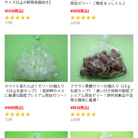
サイズ以上の飼育容器向き】
昆虫ゼリー！ご馳走まっしぐら♪
¥550
(税込)
¥800
(税込)
★★★★★
★★★★★
★★★★★
★★★★★
77件
165件
ホワイト高たんぱくゼリー50個入り
ブラウン黒糖ゼリー50個入り《16ｇ
《16ｇ丸底カップ》｜産卵時のメス
丸底カップ》｜食い付き抜群の国産プ
に最適な国産プレミアム昆虫ゼリー！
レミアム昆虫ゼリー！野外採集品や活
発な個体に最適！
¥900
(税込)
¥850
(税込)
★★★★★
★★★★★
★★★★★
★★★★★
72件
136件