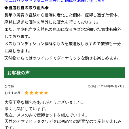
ダニ取りマットでダニを除去した個体をお届け致します。
◆当店独自の取り組み◆
長年の飼育の経験から極端に老化した個体、産卵し過ぎた個体、
摩耗し過ぎた個体を除外した販売を行っております。
また、早期死亡や突然死の原因になるキズ穴が開いた個体も除外
しております。
メスもコンディション抜群なものを厳選致しますので繁殖も十分
に楽しめます。
天然物ならではのワイルドでダイナミックな動きも楽しめます。
お客様の声
ひで様
投稿日：
2026年07月21日
おすすめ度：
大変丁寧な梱包をありがとうございました。
凄く元気にしています。
現在、メスのみで産卵セットを組んでいます。
天然のアマミヒラタクワガタは初めての飼育なので産卵が楽しみ
です。