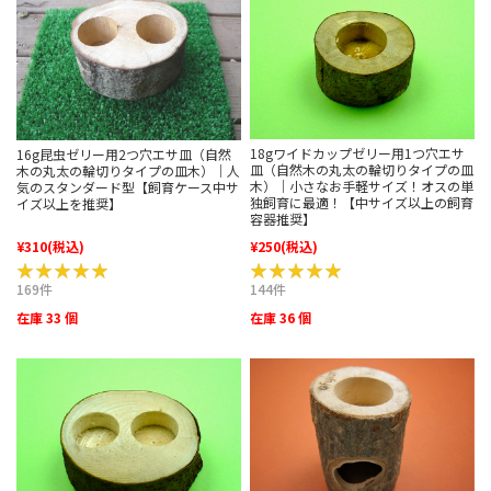
18gワイドカップゼリー用1つ穴エサ
16g昆虫ゼリー用2つ穴エサ皿（自然
皿（自然木の丸太の輪切りタイプの皿
木の丸太の輪切りタイプの皿木）｜人
木）｜小さなお手軽サイズ！オスの単
気のスタンダード型【飼育ケース中サ
独飼育に最適！【中サイズ以上の飼育
イズ以上を推奨】
容器推奨】
¥310
(税込)
¥250
(税込)
★★★★★
★★★★★
★★★★★
★★★★★
169件
144件
在庫 33 個
在庫 36 個