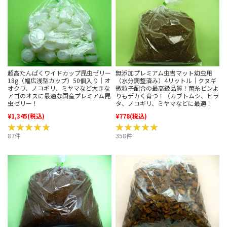
超高たんぱくワイドカップ昆虫ゼリー
無添加プレミアム虫吉マット幼虫用
18g（幅広浅型カップ）50個入り｜オ
（水分調整済み）4リットル｜クヌギ
オクワ、ノコギリ、ミヤマなど大きな
微粒子配合の最高級品質！菌糸ビンよ
アゴのオスに最適な国産プレミアム昆
りもデカく育つ！（カブトムシ、ヒラ
虫ゼリー！
タ、ノコギリ、ミヤマなどに最適！
¥1,345
(税込)
¥778
(税込)
★★★★★
★★★★★
★★★★★
★★★★★
87件
358件