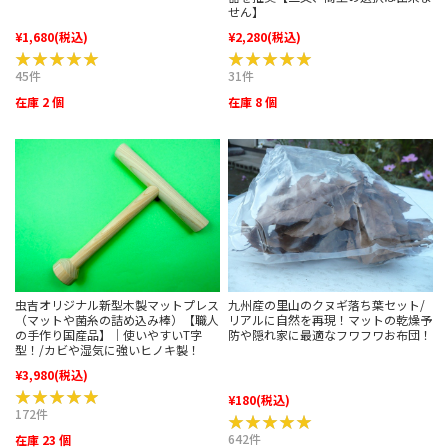
せん】
¥1,680
(税込)
¥2,280
(税込)
★★★★★
★★★★★
★★★★★
★★★★★
45件
31件
在庫 2 個
在庫 8 個
虫吉オリジナル新型木製マットプレス
九州産の里山のクヌギ落ち葉セット/
（マットや菌糸の詰め込み棒）【職人
リアルに自然を再現！マットの乾燥予
の手作り国産品】｜使いやすいT字
防や隠れ家に最適なフワフワお布団！
型！/カビや湿気に強いヒノキ製！
¥3,980
(税込)
★★★★★
★★★★★
¥180
(税込)
172件
★★★★★
★★★★★
642件
在庫 23 個