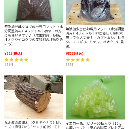
無添加発酵クヌギ成虫専用マット（水
無添加虫吉産卵専用マット（水分調整
分調整済み）4リットル｜初めての方
済み）4リットル｜卵に優しく産卵木
にも使いやすい♪（成虫飼育、冬眠、
無しでも大丈夫！（カブトムシ、ヒラ
オオクワやコクワの産卵材の埋め込み
タ、ノコギリ、ミヤマ、オオクワに最
にも）
適）
¥665
(税込)
¥855
(税込)
★★★★★
★★★★★
★★★★★
★★★★★
171件
168件
九州産の産卵木（クヌギやナラ）Mサ
イエロー果汁ゼリー50個入り《16ｇ
イズ（直径7から8センチ前後）【中
丸底カップ》｜安心の国産プレミアム