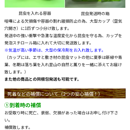
昆虫を入れる容器
昆虫発送時の箱
喧嘩による欠損傷や容器の割れ破損防止の為、大型カップ（空気
穴開き）に1匹ずつ小分け致します。
発送中の強い衝撃や急激な温度変化から昆虫を守る為、カップを
発泡スチロール箱に入れて大切に発送致します。
※気温が高い季節は、大型の保冷剤をお入れ致します。
（カップには、エサと敷き材の昆虫マットの他に夏季は新緑や青
葉、冬期は落ち葉を入れ里山の自然と薫りを一緒に添えてお届け
致します。）
また他の商品との同梱包発送も可能です。
死着などの補償について（2つの安心補償！）
①到着時の補償
お受取り時に死亡、衰弱、欠損があった場合はお申し付け下さ
い。
補償致します。