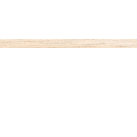
ご利用案内
お支払いについて
◆代金引き換え
・・・商品受取時払い
代引き手数料が330円がかかります。
◆銀行振込
・・・先払い
銀行名：paypay銀行（旧：ジャパンネット銀行）
paypay銀行 すずめ支店（002）4701599
オザワ ヒロキ