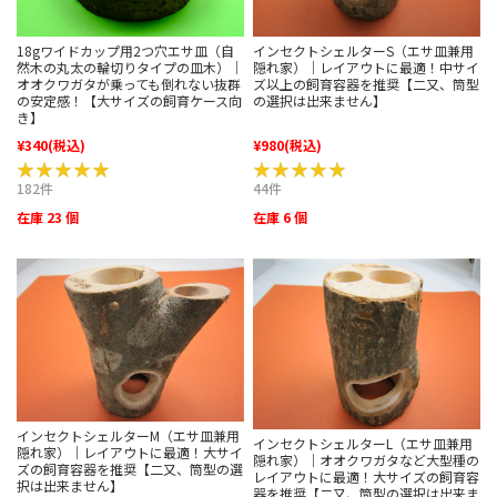
インセクトシェルターS（エサ皿兼用
18gワイドカップ用2つ穴エサ皿（自
隠れ家）｜レイアウトに最適！中サイ
然木の丸太の輪切りタイプの皿木）｜
ズ以上の飼育容器を推奨【二又、筒型
オオクワガタが乗っても倒れない抜群
の選択は出来ません】
の安定感！【大サイズの飼育ケース向
き】
¥340
(税込)
¥980
(税込)
★★★★★
★★★★★
★★★★★
★★★★★
182件
44件
在庫 23 個
在庫 6 個
インセクトシェルターM（エサ皿兼用
インセクトシェルターL（エサ皿兼用
隠れ家）｜レイアウトに最適！大サイ
隠れ家）｜オオクワガタなど大型種の
ズの飼育容器を推奨【二又、筒型の選
レイアウトに最適！大サイズの飼育容
択は出来ません】
器を推奨【二又、筒型の選択は出来ま