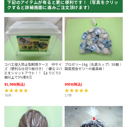
下記のアイテムが有ると更に便利です！（写真をクリッ
クすると詳細画面に進みご注文頂けます）
コバエ侵入防止型飼育ケース 中サイ
プロゼリー16g（丸底カップ）50個｜
ズ（便利な仕切り板付き）｜嫌なコバ
国産昆虫ゼリーの最高峰！
エをシャットアウト！！【よりどり3
個以上で5％割引】
¥1,980
(税込)
¥950
(税込)
★★★★★
★★★★★
★★★★★
★★★★★
76件
17件