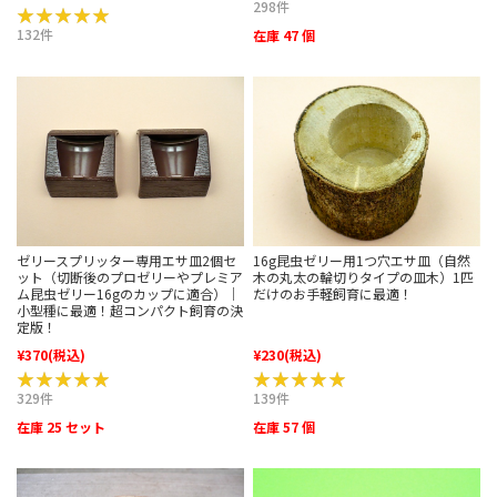
298件
★★★★★
★★★★★
132件
在庫 47 個
ゼリースプリッター専用エサ皿2個セ
16g昆虫ゼリー用1つ穴エサ皿（自然
ット（切断後のプロゼリーやプレミア
木の丸太の輪切りタイプの皿木）1匹
ム昆虫ゼリー16gのカップに適合）｜
だけのお手軽飼育に最適！
小型種に最適！超コンパクト飼育の決
定版！
¥370
(税込)
¥230
(税込)
★★★★★
★★★★★
★★★★★
★★★★★
329件
139件
在庫 25 セット
在庫 57 個