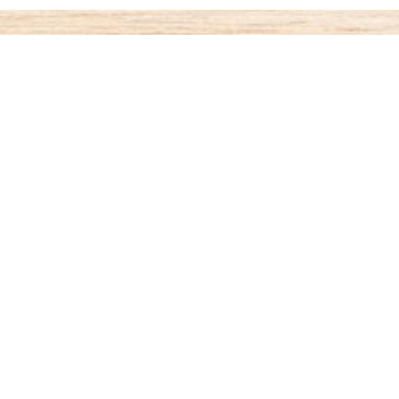
ご利用案内
お支払いについて
◆代金引き換え
・・・商品受取時払い
代引き手数料が330円がかかります。
◆銀行振込
・・・先払い
銀行名：paypay銀行（旧：ジャパンネット銀行）
paypay銀行 すずめ支店（002）4701599
オザワ ヒロキ
振り込み手数料はお客様ご負担となります。
◆ゆうちょ銀行振込
・・・先払い
記号：17410 番号：72353571（普通）
名義：オザワ ヒロキ
振り込み手数料はお客様ご負担となります。