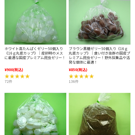
ホワイト高たんぱくゼリー50個入り
ブラウン黒糖ゼリー50個入り《16ｇ
《16ｇ丸底カップ》｜産卵時のメス
丸底カップ》｜食い付き抜群の国産プ
に最適な国産プレミアム昆虫ゼリー！
レミアム昆虫ゼリー！野外採集品や活
発な個体に最適！
¥900
(税込)
¥850
(税込)
★★★★★
★★★★★
★★★★★
★★★★★
72件
136件