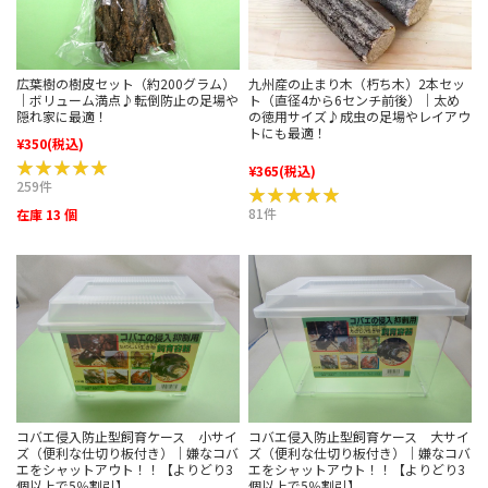
広葉樹の樹皮セット（約200グラム）
九州産の止まり木（朽ち木）2本セッ
｜ボリューム満点♪転倒防止の足場や
ト（直径4から6センチ前後）｜太め
隠れ家に最適！
の徳用サイズ♪成虫の足場やレイアウ
トにも最適！
¥350
(税込)
★★★★★
★★★★★
¥365
(税込)
259件
★★★★★
★★★★★
81件
在庫 13 個
コバエ侵入防止型飼育ケース 小サイ
コバエ侵入防止型飼育ケース 大サイ
ズ（便利な仕切り板付き）｜嫌なコバ
ズ（便利な仕切り板付き）｜嫌なコバ
エをシャットアウト！！【よりどり3
エをシャットアウト！！【よりどり3
個以上で5％割引】
個以上で5％割引】