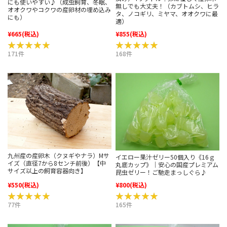
にも使いやすい♪（成虫飼育、冬眠、
無しでも大丈夫！（カブトムシ、ヒラ
オオクワやコクワの産卵材の埋め込み
タ、ノコギリ、ミヤマ、オオクワに最
にも）
適）
¥665
(税込)
¥855
(税込)
★★★★★
★★★★★
★★★★★
★★★★★
171件
168件
九州産の産卵木（クヌギやナラ）Mサ
イエロー果汁ゼリー50個入り《16ｇ
イズ（直径7から8センチ前後）【中
丸底カップ》｜安心の国産プレミアム
サイズ以上の飼育容器向き】
昆虫ゼリー！ご馳走まっしぐら♪
¥550
(税込)
¥800
(税込)
★★★★★
★★★★★
★★★★★
★★★★★
77件
165件