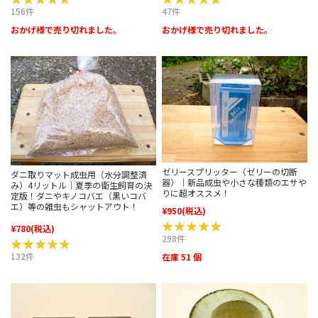
156件
47件
おかげ様で売り切れました。
おかげ様で売り切れました。
ゼリースプリッター（ゼリーの切断
ダニ取りマット成虫用（水分調整済
器）｜新品成虫や小さな種類のエサや
み）4リットル｜夏季の衛生飼育の決
りに超オススメ！
定版！ダニやキノコバエ（黒いコバ
エ）等の雑虫もシャットアウト！
¥950
(税込)
★★★★★
★★★★★
¥780
(税込)
298件
★★★★★
★★★★★
132件
在庫 51 個