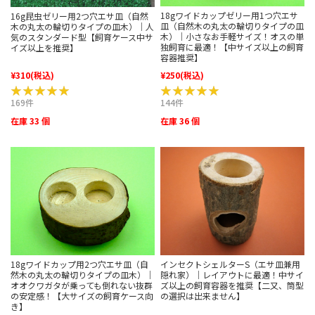
18gワイドカップゼリー用1つ穴エサ
16g昆虫ゼリー用2つ穴エサ皿（自然
皿（自然木の丸太の輪切りタイプの皿
木の丸太の輪切りタイプの皿木）｜人
木）｜小さなお手軽サイズ！オスの単
気のスタンダード型【飼育ケース中サ
独飼育に最適！【中サイズ以上の飼育
イズ以上を推奨】
容器推奨】
¥310
(税込)
¥250
(税込)
★★★★★
★★★★★
★★★★★
★★★★★
169件
144件
在庫 33 個
在庫 36 個
インセクトシェルターS（エサ皿兼用
18gワイドカップ用2つ穴エサ皿（自
隠れ家）｜レイアウトに最適！中サイ
然木の丸太の輪切りタイプの皿木）｜
ズ以上の飼育容器を推奨【二又、筒型
オオクワガタが乗っても倒れない抜群
の選択は出来ません】
の安定感！【大サイズの飼育ケース向
き】