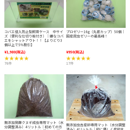
コバエ侵入防止型飼育ケース 中サイ
プロゼリー16g（丸底カップ）50個｜
ズ（便利な仕切り板付き）｜嫌なコバ
国産昆虫ゼリーの最高峰！
エをシャットアウト！！【よりどり3
個以上で5％割引】
¥1,980
(税込)
¥950
(税込)
★★★★★
★★★★★
★★★★★
★★★★★
76件
17件
無添加発酵クヌギ成虫専用マット（水
無添加虫吉産卵専用マット（水分調整
分調整済み）4リットル｜初めての方
済み）4リットル｜卵に優しく産卵木