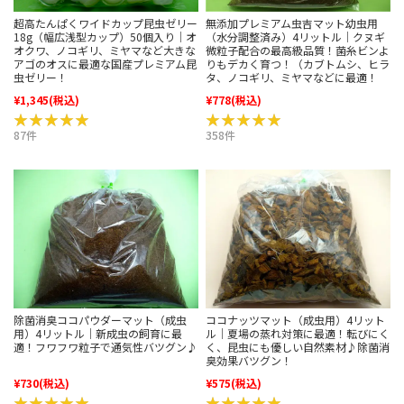
超高たんぱくワイドカップ昆虫ゼリー
無添加プレミアム虫吉マット幼虫用
18g（幅広浅型カップ）50個入り｜オ
（水分調整済み）4リットル｜クヌギ
オクワ、ノコギリ、ミヤマなど大きな
微粒子配合の最高級品質！菌糸ビンよ
アゴのオスに最適な国産プレミアム昆
りもデカく育つ！（カブトムシ、ヒラ
虫ゼリー！
タ、ノコギリ、ミヤマなどに最適！
¥1,345
(税込)
¥778
(税込)
★★★★★
★★★★★
★★★★★
★★★★★
87件
358件
除菌消臭ココパウダーマット（成虫
ココナッツマット（成虫用）4リット
用）4リットル｜新成虫の飼育に最
ル｜夏場の蒸れ対策に最適！転びにく
適！フワフワ粒子で通気性バツグン♪
く、昆虫にも優しい自然素材♪除菌消
臭効果バツグン！
¥730
(税込)
¥575
(税込)
★★★★★
★★★★★
★★★★★
★★★★★