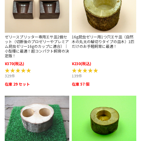
ゼリースプリッター専用エサ皿2個セ
16g昆虫ゼリー用1つ穴エサ皿（自然
ット（切断後のプロゼリーやプレミア
木の丸太の輪切りタイプの皿木）1匹
ム昆虫ゼリー16gのカップに適合）｜
だけのお手軽飼育に最適！
小型種に最適！超コンパクト飼育の決
定版！
¥370
(税込)
¥230
(税込)
★★★★★
★★★★★
★★★★★
★★★★★
329件
139件
在庫 29 セット
在庫 57 個