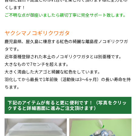
くします！
ご不明な点が御座いましたら親切丁寧に完全サポート致します。
ヤクシマノコギリクワガタ
鹿児島県、屋久島に棲息する紅色の綺麗な離島産ノコギリクワガ
タです。
近年亜種登録された本土のノコギリクワガタとは別亜種です。
大きなもので7センチを超えます。
大きく湾曲した大アゴと綺麗な紅色をしています。
羽化してから最長で1年前後（活動後は3～6ヶ月）の長い寿命を持
ちます。
下記のアイテムが有ると更に便利です！（写真をクリッ
クすると詳細画面に進みご注文頂けます）