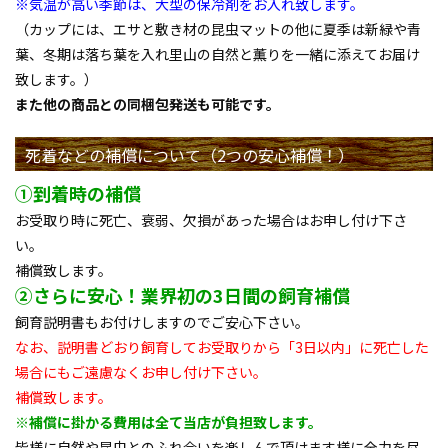
※気温が高い季節は、大型の保冷剤をお入れ致します。
（カップには、エサと敷き材の昆虫マットの他に夏季は新緑や青
葉、冬期は落ち葉を入れ里山の自然と薫りを一緒に添えてお届け
致します。）
また他の商品との同梱包発送も可能です。
死着などの補償について（2つの安心補償！）
①到着時の補償
お受取り時に死亡、衰弱、欠損があった場合はお申し付け下さ
い。
補償致します。
②さらに安心！業界初の3日間の飼育補償
飼育説明書もお付けしますのでご安心下さい。
なお、説明書どおり飼育してお受取りから「3日以内」に死亡した
場合にもご遠慮なくお申し付け下さい。
補償致します。
※補償に掛かる費用は全て当店が負担致します。
皆様に自然や昆虫とのふれ合いを楽しんで頂けます様に全力を尽