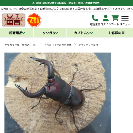
15,000円のお買い物で送料無料（北海道、東北、沖縄は対象外）
ち)は全国発送可能！12時迄のご注文で即日出荷！お届け後も安心の補償とサポートあり♪
クワガタ工房 虫吉(
電話注文
ログイン
カート
メニュー
飼育用品
クワガタ
カブトムシ
お客様の声
クワガタ工房 虫吉のHOME
ノコギリクワガタの仲間
ヤクシマノコギリ