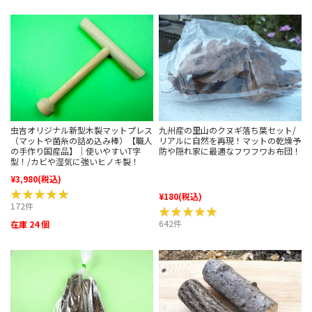
虫吉オリジナル新型木製マットプレス
九州産の里山のクヌギ落ち葉セット/
（マットや菌糸の詰め込み棒）【職人
リアルに自然を再現！マットの乾燥予
の手作り国産品】｜使いやすいT字
防や隠れ家に最適なフワフワお布団！
型！/カビや湿気に強いヒノキ製！
¥3,980
(税込)
★★★★★
★★★★★
¥180
(税込)
172件
★★★★★
★★★★★
642件
在庫 24 個