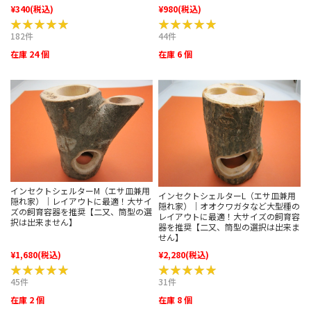
¥340
(税込)
¥980
(税込)
★★★★★
★★★★★
★★★★★
★★★★★
182件
44件
在庫 24 個
在庫 6 個
インセクトシェルターM（エサ皿兼用
インセクトシェルターL（エサ皿兼用
隠れ家）｜レイアウトに最適！大サイ
隠れ家）｜オオクワガタなど大型種の
ズの飼育容器を推奨【二又、筒型の選
レイアウトに最適！大サイズの飼育容
択は出来ません】
器を推奨【二又、筒型の選択は出来ま
せん】
¥1,680
(税込)
¥2,280
(税込)
★★★★★
★★★★★
★★★★★
★★★★★
45件
31件
在庫 2 個
在庫 8 個