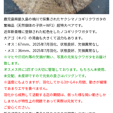
鹿児島県屋久島の楠川で採集された
ヤクシマノコギリクワガタ
の
繁殖品（天然個体の子供＝WF1）超特大ペアです。
近年新亜種に登録された紅色をしたノコギリクワガタです。
大アゴ（キバ）の湾曲も大きくて迫力もあります。
・オス：67mm、2025年7月羽化、状態良好、欠損異常なし
・メス：36mm、2025年7月羽化、状態良好、欠損異常なし
※マヒや爪切れ等の欠損が無い、写真の元気なクワガタをお届け
致します。
オスメス共に1匹ずつ大切に管理しております。もちろん未使用、
未交配、未産卵ですので元気の良さはバツグンです。
※温度にもよりますが、羽化してから3から4ヶ月間、動きが緩慢
であまりエサを食べません。
羽化から成熟して活動する迄の期間は、弱った様な鈍い動きしか
しませんが特性上の問題であって実際は元気です。
ご安心ください。