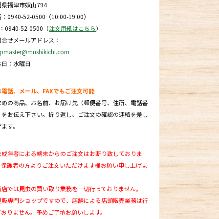
岡県福津市奴山794
：0940-52-0500（10:00-19:00）
X：0940-52-0500（
注文用紙はこちら
）
問合せメールアドレス：
pmaster@mushikichi.com
休日：水曜日
お電話、メール、FAXでもご注文可能
求めの商品、お名前、お届け先（郵便番号、住所、電話番
）をお伝え下さい。折り返し、ご注文の確認の連絡を差し
げます。
未成年者による端末からのご注文はお断り致しておりま
。保護者の方よりご注文いただけます様お願い申し上げま
。
当店では昆虫の買い取り業務を一切行っておりません。
通販専門ショップですので、店舗による店頭販売業務は行
ておりません。予めご了承お願いします。