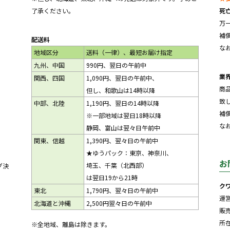
了承ください。
死
万
補
配送料
な
地域区分
送料（一律）、最短お届け指定
九州、中国
990円、翌日の午前中
業
関西、四国
1,090円、翌日の午前中、
商
但し、和歌山は14時以降
致
中部、北陸
1,190円、翌日の14時以降
補
※一部地域は翌日18時以降
な
静岡、富山は翌々日午前中
関東、信越
1,390円、翌々日の午前中
★ゆうパック：東京、神奈川、
お
埼玉、千葉（北西部）
グ決
は翌日19から21時
ク
東北
1,790円、翌々日の午前中
運
北海道と沖縄
2,500円翌々日の午前中
販
所在
※全地域、離島は除きます。