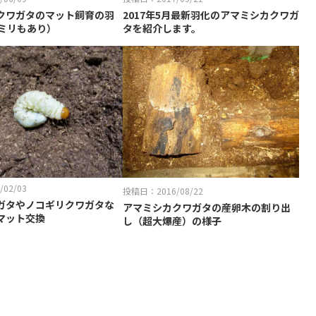
クワガタのマット飼育の羽
2017年5月最新羽化のアマミシカクワガ
0ミリもあり）
タを紹介します。
02/03
投稿日：2016/08/22
ガタやノコギリクワガタな
アマミシカクワガタの産卵木の割り出
マット交換
し（超大爆産）の様子