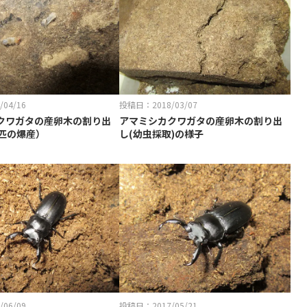
04/16
投稿日：2018/03/07
クワガタの産卵木の割り出
アマミシカクワガタの産卵木の割り出
7匹の爆産）
し(幼虫採取)の様子
06/09
投稿日：2017/05/21