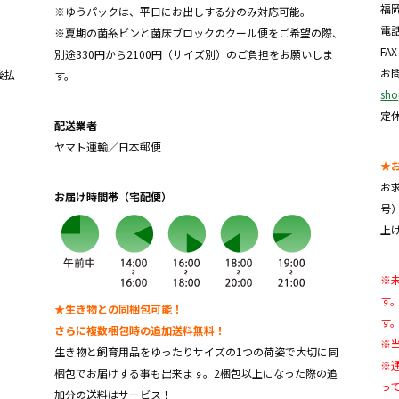
福
※ゆうパックは、平日にお出しする分のみ対応可能。
電話
※夏期の菌糸ビンと菌床ブロックのクール便をご希望の際、
FA
別途330円から2100円（サイズ別）のご負担をお願いしま
お
後払
す。
sho
定
配送業者
ヤマト運輸／日本郵便
★
お
お届け時間帯（宅配便）
号
上
※
す
★生き物との同梱包可能！
す
さらに複数梱包時の追加送料無料！
※
生き物と飼育用品をゆったりサイズの1つの荷姿で大切に同
※
梱包でお届けする事も出来ます。2梱包以上になった際の追
っ
加分の送料はサービス！