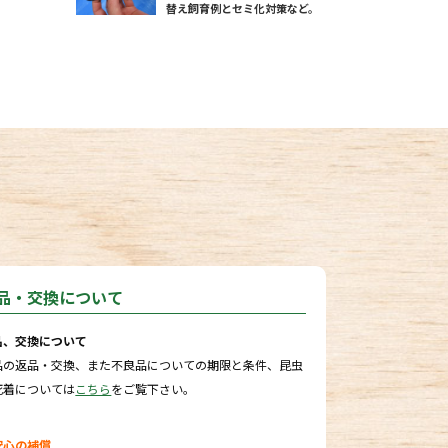
替え飼育例とセミ化対策など。
品・交換について
品、交換について
品の返品・交換、また不良品についての期限と条件、昆虫
死着については
こちら
をご覧下さい。
安心の補償