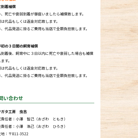
亡到着補償
一、死亡や衰弱到着が御座いましたら補償致します。
償は代品もしくは返金対応致します。
お、代品発送に掛るご費用も当店で全額負担致します。
界初の３日間の飼育補償
品到着後、飼育中に３日以内に死亡や衰弱した場合も補償
します。
償は代品もしくは返金対応致します。
お、代品発送に掛るご費用も当店で全額負担致します。
問い合わせ
ワガタ工房 虫吉
営責任者：小澤 智己（おざわ ともき）
売責任者：小澤 浩己（おざわ ひろき）
地：〒811-3522