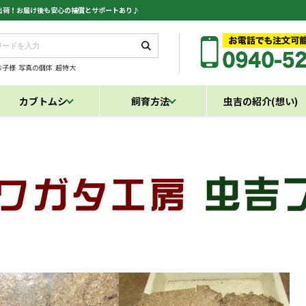
日出荷！お届け後も安心の補償とサポートあり♪
お子様
写真の個体
超特大
カブトムシ
飼育方法
虫吉の紹介(想い)