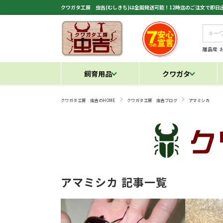
クワガタ工房 虫吉(むしきち)は全国発送可能！12時迄のご注文で即
離島産
飼育用品
クワガタ
クワガタ工房 虫吉のHOME
クワガタ工房 虫吉ブログ
アマミシカ
アマミシカ 記事一覧