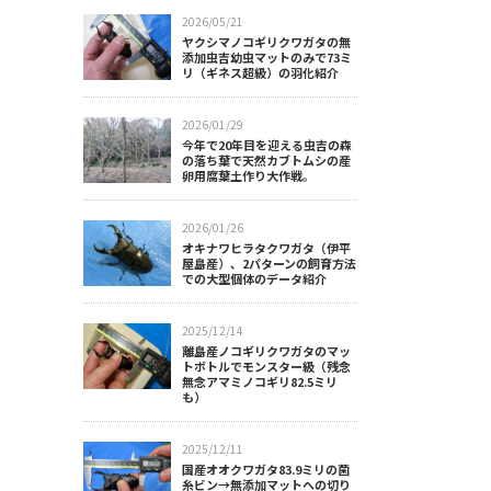
2026/05/21
ヤクシマノコギリクワガタの無
添加虫吉幼虫マットのみで73ミ
リ（ギネス超級）の羽化紹介
2026/01/29
今年で20年目を迎える虫吉の森
の落ち葉で天然カブトムシの産
卵用腐葉土作り大作戦。
2026/01/26
オキナワヒラタクワガタ（伊平
屋島産）、2パターンの飼育方法
での大型個体のデータ紹介
2025/12/14
離島産ノコギリクワガタのマッ
トボトルでモンスター級（残念
無念アマミノコギリ82.5ミリ
も）
2025/12/11
国産オオクワガタ83.9ミリの菌
糸ビン→無添加マットへの切り