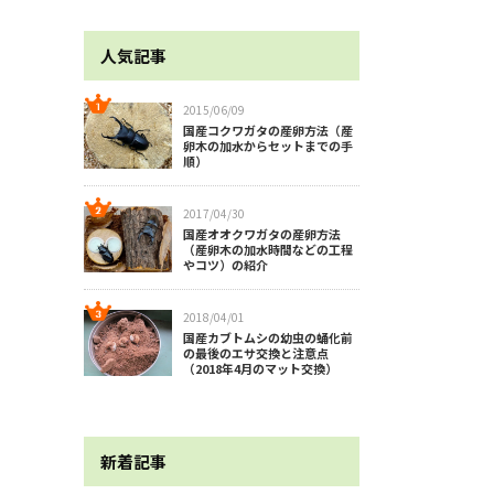
人気記事
2015/06/09
国産コクワガタの産卵方法（産
卵木の加水からセットまでの手
順）
2017/04/30
国産オオクワガタの産卵方法
（産卵木の加水時間などの工程
やコツ）の紹介
2018/04/01
国産カブトムシの幼虫の蛹化前
の最後のエサ交換と注意点
（2018年4月のマット交換）
新着記事