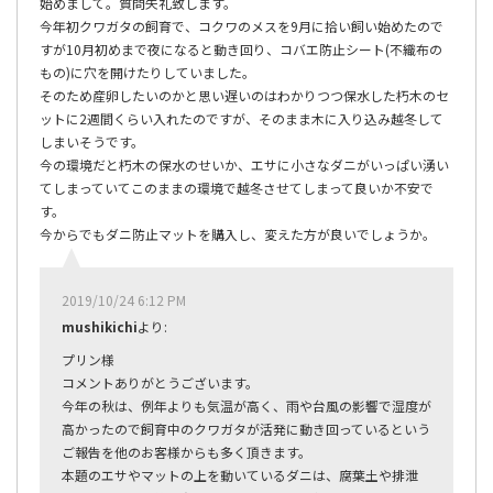
始めまして。質問失礼致します。
今年初クワガタの飼育で、コクワのメスを9月に拾い飼い始めたので
すが10月初めまで夜になると動き回り、コバエ防止シート(不織布の
もの)に穴を開けたりしていました。
そのため産卵したいのかと思い遅いのはわかりつつ保水した朽木のセ
ットに2週間くらい入れたのですが、そのまま木に入り込み越冬して
しまいそうです。
今の環境だと朽木の保水のせいか、エサに小さなダニがいっぱい湧い
てしまっていてこのままの環境で越冬させてしまって良いか不安で
す。
今からでもダニ防止マットを購入し、変えた方が良いでしょうか。
2019/10/24 6:12 PM
mushikichi
より:
プリン様
コメントありがとうございます。
今年の秋は、例年よりも気温が高く、雨や台風の影響で湿度が
高かったので飼育中のクワガタが活発に動き回っているという
ご報告を他のお客様からも多く頂きます。
本題のエサやマットの上を動いているダニは、腐葉土や排泄