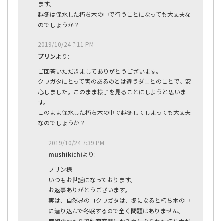
ます。
越冬は保水した朽ち木の中で行うことになっても大丈夫な
のでしょうか？
2019/10/24 7:11 PM
プリン
より:
ご回答いただきましてありがとうございます。
クワガタにとって害のあるのとは違うダニとのことで、安
心しました。このまま様子を見ることにしようと思いま
す。
このまま保水した朽ち木の中で越冬してしまっても大丈夫
なのでしょうか？
2019/10/24 7:39 PM
mushikichi
より:
プリン様
いつもお世話になっております。
お返事ありがとうございます。
実は、自然界のコクワガタは、冬になると朽ち木の中
に潜り込んで冬眠するので全く問題はありません。
産卵のつもりで飼育容器にお入れになられた朽ち木が