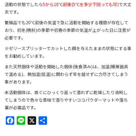
活動の状態でしたら
5から10℃前後(5℃を多少下回っても可)
で大丈
夫です。
繁殖品でも20℃前後の気温で急に活動を開始する種類が存在して
おり、初冬(晩秋)の季節や初春の季節の気温が上がった日に注意が
必要です。
※ゼリースプリッターでカットした餌を与えたままの状態にする事
をお勧めしています。
また天然個体や活動を開始した個体(後食済み)は、加温(暖房器具
で温める)、無加温(低温)に関わらず年を越せずに力尽きてしまう
事があります。
未活動個体は、直ぐにひっくり返って潜れずに乾燥したり消耗し
てしまうので色々な意味で潜りやすいココパウダーマットや落ち
葉が必需品です。
F
L
X
共
a
i
有