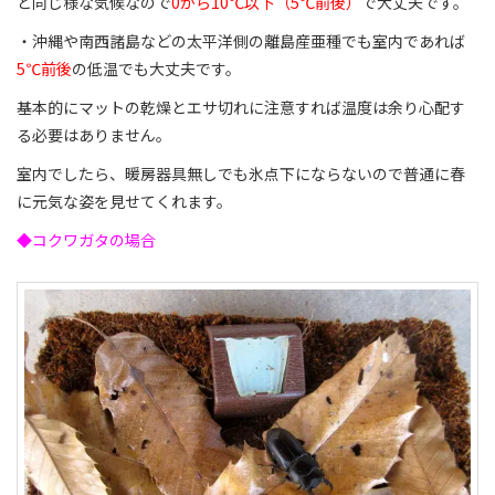
と同じ様な気候なので
0から10℃以下（5℃前後）
で大丈夫です。
・沖縄や南西諸島などの太平洋側の離島産亜種でも室内であれば
5℃前後
の低温でも大丈夫です。
基本的にマットの乾燥とエサ切れに注意すれば温度は余り心配す
る必要はありません。
室内でしたら、暖房器具無しでも氷点下にならないので普通に春
に元気な姿を見せてくれます。
◆コクワガタの場合