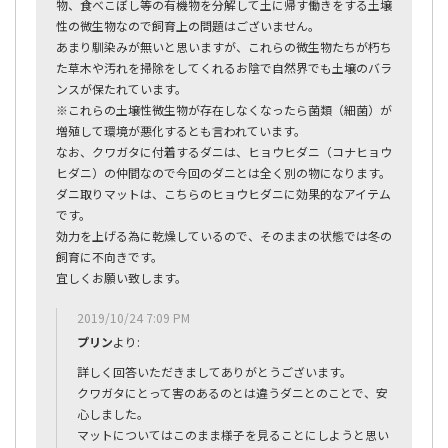
物、食べこぼし等の有機物を分解して土に帰す働きをする土壌
性の微生物なので飼育上の問題はございません。
あまり馴染みが無いと思いますが、これらの微生物たちが朽ち
た草木や汚れを掃除をしてくれるお陰で自然界でも土壌のバラ
ンスが保たれています。
※これらの土壌性微生物が存在しなくなったら菌類（細菌）が
増殖して環境が悪化するとも言われています。
なお、クワガタに付着するダニは、ヒョウヒダニ（コナヒョウ
ヒダニ）の仲間なので今回のダニとは全く別の物になります。
ダニ取りマットは、こちらのヒョウヒダニに効果的なアイテム
です。
効力を上げる為に乾燥しているので、そのままの状態では冬の
飼育に不向きです。
宜しくお願い致します。
2019/10/24 7:09 PM
プリン
より:
詳しく回答いただきましてありがとうございます。
クワガタにとって害のあるのとは違うダニとのことで、安
心しました。
マットについてはこのまま様子を見ることにしようと思い