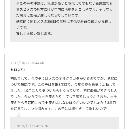
※この手の種類は、気温が高いと羽化して間もない新成虫でも
オスとメスの片方だけが年内に活動を起こしやすく、そうなっ
た場合は繁殖が厳しくなってしまいます。
基本的に同じメスの2回目の産卵は老化や寿命の観点から厳し
いです。
宜しくお願い致します。
2019/10/22 10:44 AM
ヒロ
より:
初めまして。今ウチにはメスのオオクワガタがいるのですが、冬眠に
ついて質問です。この子は冬眠3年目で、今年の夏も元気に活動して
ました。10月に入り気づいたらもぐっていて、冬眠準備ができません
でした。今からでも土を変えたりしても平気でしょうか？また、土を
変えたら冬眠明けまで土変えはしないほうがいいのでしょか？3年目
を迎えてもいつも悩みます。この子には長生きして欲しいので…
2019/10/22 4:15 PM