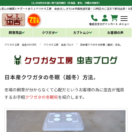
15,000円のお買い物で送料無料（北海道、東北、沖縄は対象外）
ポートあり♪
クワガタ工房 虫吉(むしきち)は全国発送可能！12時迄のご注文で即日出荷！お届け後も安心の補
電話注文
ログイン
カート
メニュー
飼育用品
クワガタ
カブトムシ
お客様の声
クワガタ工房 虫吉のHOME
クワガタ工房 虫吉ブログ
日本産クワガタの冬眠（越冬）方法。
日本産クワガタの冬眠（越冬）方法。
冬場の飼育が分からなくて心配だというお客様の為に虫吉が推奨
するお手軽
クワガタの冬眠術
を紹介します。