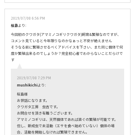
2019/07/08 6:56 PM
桜島
より:
今回初のクワガタ(アマミノコギリクワガタ)飼育&繁殖なのですが、
コメント見ていると今年限りなのかなぁっと不安が絶えません
そうなる前に繁殖させるべくアドバイスを下さい、また同じ個体で何
度か繁殖出来るのでしょうか？完全初心者でわからないことだらけで
す
2019/07/08 7:29 PM
mushikichi
より:
桜島様
お世話になります。
クワガタ工房 虫吉です。
お問合せを頂き有難うございます。
アマミノコギリは、天然個体であれば直ぐの繁殖が可能です。
但し、新成虫で未活動（エサを食べ始めていない）個体の場
合、活動を開始しなければ繁殖できません。