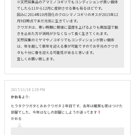
※天然採集品のアマミノコギリでもコンディションが良い個体
でしたら11から12月に産卵させる事も有るほどです。
因みに2014年10月羽化のクロシマノコギリのオスが2015年12
月9日時点で未だ元気に生きています。
クワガタは、寒い時期に無理に温度を上げるよりも無加温で動
きを止めた方が消耗が少なくなって長く生きてくれます。
天然採集のミヤマやノコギリでもコンディションが良い個体
は、年を越して新年を迎える事が可能ですのでお手元のクワガ
タも十分に春を迎える可能性があると思います。
宜しくお願い致します。
2017/11/18 2:29 PM
かおる
より:
ヒラタクワガタとおおクワガタ２年目です、去年は暖房も夜はつけた
部屋でした、今年はなしの部屋にしようか迷ってます
かおる