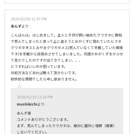
2020/02/09 11:47 PM
あんず
より:
こんばんは。はじめまして。主人と子供が飼い始めたクワガタに無知
で死んでしまったと思って土に返そうとおがくずに隠れていたヒラタ
クワガタオスとみやまクワガタメス(死んでいなくて冬眠していた模様
です)を冬眠から目覚めさせてしまいました。何度かおがくずをかぶせ
て見たりしたのですが出てきてしまい、、、
どうすればいいのか困っています。
対処方法などあれば教えて頂きたいです。
初歩的な質問でしたら申し訳ありません。
2020/02/10 12:18 PM
mushikichi
より:
あんず様
コメントありがとうございます。
まず、死んでしまったクワガタは、絶対に屋外に埋葬（廃棄）
しないでください。