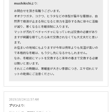
mushikichi
より:
お問合せを頂き有難うございます。
オオクワガタ、コクワ、ヒラタなどの体型が扁平な種類は、自
然界で樹液が止まる秋になると体力を温存する為に徐々に活動
が減り、寒くなると冬眠体制に入ります。
マットが汚れてベチャベチャになっていれば交換の必要があり
ますが綺麗な様でしたら未だ交換されなくても大丈夫だと思い
ます。
お住まいの地域にもよりますが今年は例年よりも気温が高いの
で本格的な冬眠は、もう少し先になるかもしれません。
なお、冬眠前にマットを交換すると来年の春まで交換する必要
は無いと思います。
それとこの時期は、寒暖差が大きい季節につき、エサ切れとマ
ットの乾燥にご注意ください。
2019/10/24 11:57 AM
プリン
より: