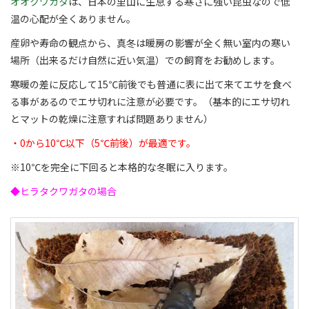
オオクワガタ
は、日本の里山に生息する寒さに強い昆虫なので低
温の心配が全くありません。
産卵や寿命の観点から、真冬は暖房の影響が全く無い室内の寒い
場所（出来るだけ自然に近い気温）での飼育をお勧めします。
寒暖の差に反応して15℃前後でも普通に表に出て来てエサを食べ
る事があるのでエサ切れに注意が必要です。（基本的にエサ切れ
とマットの乾燥に注意すれば問題ありません）
・0から10℃以下（5℃前後）が最適です。
※10℃を完全に下回ると本格的な冬眠に入ります。
◆ヒラタクワガタの場合