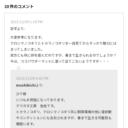
c
n
20 件のコメント
e
e
b
2015/12/09 1:18 PM
o
ひで
より:
o
大変参考になります。
k
クロシマノコギリとトカラノコギリを一目見てからすっかり魅力には
まってしまいました。
双方とも秋に卵を産んだのですが、春まで生きられるのでしょうか？
今は、ココパウダーマットに潜って出てこないようですが・・・
2015/12/09 6:45 PM
mushikichi
より:
ひで様
いつもお世話になっております。
クワガタ工房 虫吉です。
トカラノコギリ、クロシマノコギリ共に飼育環境の他に産卵数
やコンディションにも左右されますが、春まで生きる可能性も
御座います。