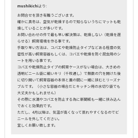
mushikichi
より:
お問合せを頂き有難うございます。
確かに真冬は、空気が乾燥するので知らないうちにマットも乾
燥していることが多いです。
お問い合わせの件で最も早い解決策は、乾燥しない（乾燥を遅
らせる）飼育環境を作る事です。
手取り早い方法は、コバエや乾燥防止タイプなどある程度の気
密性が高い飼育容器もしくは、コバエや乾燥を防ぐ昆虫用のシ
ートを用いる事です。
コバエや乾燥防止タイプの飼育ケースがない場合は、大きめの
透明ビニール袋に細いキリ（千枚通し）で無数の穴を開けた後
に切り開いて飼育容器の本体と蓋の間に一緒に挟むとリーズナ
ブルです。（小さな容器の場合だとキッチン用の水切り袋でも
大丈夫かもしれません）
その際に水滴やコバエを防止する為に新聞紙も一緒に挟み込ん
でおくと効果的です。
ただし、4月以降は、気温が高くなって蒸れやすくなるのでビ
ニールを外してください。
宜しくお願い致します。