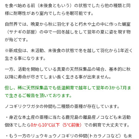
を食べ始める前（未後食ともいう）の状態でしたら他の種類と同
様に耐寒性があり室内でしたら冬眠可能です。
自然界では、晩夏から秋に羽化すると朽木や土の中に作った蛹室
（サナギの部屋）の中で一回冬越しをして翌年の夏に姿を現す物
が殆どです。
※新成虫は、未活動、未後食の状態で冬を越して羽化から1年近く
生きる事になります。
一方、活動を開始している真夏の天然採集品の場合、基本的に秋
以降に寿命が尽きてしまい長く生きる事が出来ません。
但し、稀に天然採集品でも低温飼育で越年して翌年の3から7月ま
で生きるご報告を頂いております。
ノコギリクワガタの仲間も二種類の亜種が存在しています。
・身近な本土産の亜種に当たる鹿児島の離島産ノコなども未活動
個体でしたら
0から10℃以下（5℃前後）
での飼育で大丈夫です。
・もう一方のリュウキュウノコギリの仲間(トカラノコなど）も未