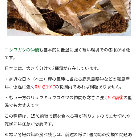
コクワガタの仲間
も基本的に低温に強く寒い環境での冬眠が可能
です。
日本には、大きく分けて2種類が存在しています。
・身近な日本（本土）産の亜種に当たる鹿児島県沖などの離島産
は、低温に強く
0から10℃
の範囲内であれば問題ありません。
・もう一方のリュウキュウコクワの仲間も寒さに強く
5℃前後
の低
温でも大丈夫です。
この種類は、15℃前後で餌を食べる事が有りますのでエサ切れや
乾燥には注意が必要です。
※寒い冬場の餌の食べ残しは、前述の様に1週間毎の交換で問題あ