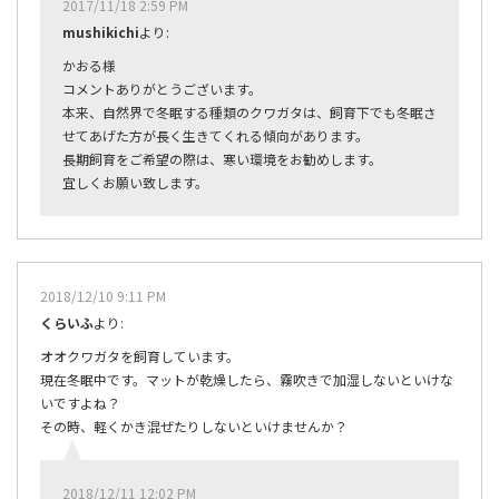
2017/11/18 2:59 PM
mushikichi
より:
かおる様
コメントありがとうございます。
本来、自然界で冬眠する種類のクワガタは、飼育下でも冬眠さ
せてあげた方が長く生きてくれる傾向があります。
長期飼育をご希望の際は、寒い環境をお勧めします。
宜しくお願い致します。
2018/12/10 9:11 PM
くらいふ
より:
オオクワガタを飼育しています。
現在冬眠中です。マットが乾燥したら、霧吹きで加湿しないといけな
いですよね？
その時、軽くかき混ぜたりしないといけませんか？
2018/12/11 12:02 PM