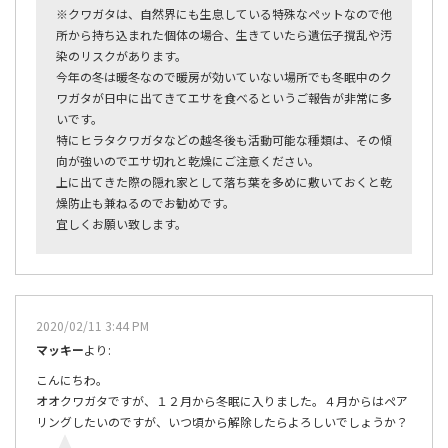
※クワガタは、自然界にも生息している特殊なペットなので他
所から持ち込まれた個体の場合、生きていたら遺伝子撹乱や汚
染のリスクがあります。
今年の冬は暖冬なので暖房が効いていない場所でも冬眠中のク
ワガタが日中に出てきてエサを食べるというご報告が非常に多
いです。
特にヒラタクワガタなどの越冬後も活動可能な種類は、その傾
向が強いのでエサ切れと乾燥にご注意ください。
上に出てきた際の隠れ家として落ち葉を多めに敷いておくと乾
燥防止も兼ねるのでお勧めです。
宜しくお願い致します。
2020/02/11 3:44 PM
マッキー
より:
こんにちわ。
オオクワガタですが、１２月から冬眠に入りました。４月からはペア
リングしたいのですが、いつ頃から解除したらよろしいでしょうか？