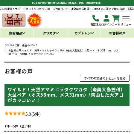
15,000円のお買い物で送料無料（北海道、東北、沖縄は対象外）
の補償とサポートあり♪
クワガタ工房 虫吉(むしきち)は全国発送可能！12時迄のご注文で即日出荷！お届け後
電話注文
ログイン
カート
メニュー
飼育用品
クワガタ
カブトムシ
お客様の声
クワガタ工房 虫吉のHOME
お客様の声:ワイルド！天然アマミヒラタクワガタ（奄美大島笠利）大型ペア（オス58mm、メス
31mm）/湾曲した大アゴがカッコいい！
お客様の声
ワイルド！天然アマミヒラタクワガタ（奄美大島笠利）
大型ペア（オス58mm、メス31mm）/湾曲した大アゴ
がカッコいい！
5.0
(5件)
1件～5件（全5件）