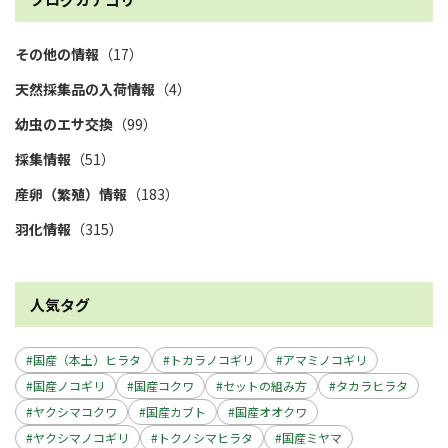
その他の情報
（17）
天然採集品の入荷情報
（4）
幼虫のエサ交換
（99）
採集情報
（51）
産卵（繁殖）情報
（183）
羽化情報
（315）
人気タグ
国産（本土）ヒラタ
トカラノコギリ
アマミノコギリ
国産ノコギリ
国産コクワ
セットの組み方
タカラヒラタ
ヤクシマコクワ
国産カブト
国産オオクワ
ヤクシマノコギリ
トクノシマヒラタ
国産ミヤマ