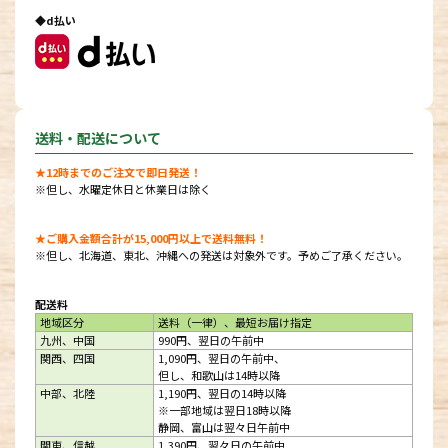
◆d払い
送料・配送について
★12時までのご注文で即日発送！
※但し、水曜定休日と休業日は除く
★ご購入金額合計が15,000円以上で送料無料！
※但し、北海道、東北、沖縄への発送は対象外です。予めご了承ください。
配送料
地域区分
送料（一律）、最短お届け指定
九州、中国
990円、翌日の午前中
関西、四国
1,090円、翌日の午前中、
但し、和歌山は14時以降
中部、北陸
1,190円、翌日の14時以降
※一部地域は翌日18時以降
静岡、富山は翌々日午前中
関東、信越
1,390円、翌々日の午前中