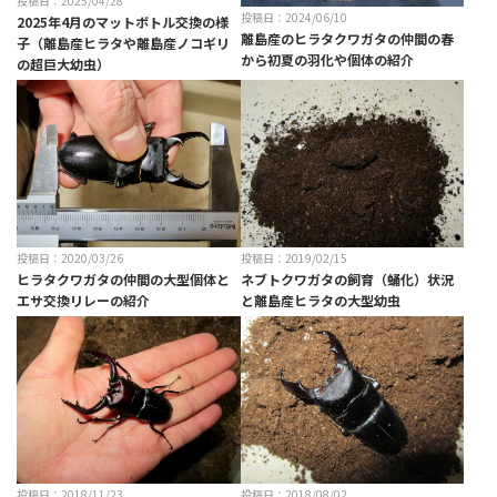
投稿日：2025/04/28
投稿日：2024/06/10
2025年4月のマットボトル交換の様
離島産のヒラタクワガタの仲間の春
子（離島産ヒラタや離島産ノコギリ
から初夏の羽化や個体の紹介
の超巨大幼虫）
投稿日：2019/02/15
投稿日：2020/03/26
ネブトクワガタの飼育（蛹化）状況
ヒラタクワガタの仲間の大型個体と
と離島産ヒラタの大型幼虫
エサ交換リレーの紹介
投稿日：2018/11/23
投稿日：2018/08/02