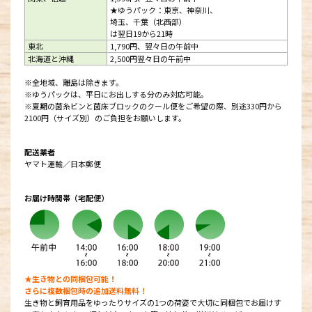
★ゆうパック：東京、神奈川、
埼玉、千葉（北西部）
は翌日19から21時
東北
1,790円、翌々日の午前中
北海道と沖縄
2,500円翌々日の午前中
※全地域、離島は除きます。
※ゆうパックは、平日にお出しする分のみ対応可能。
※夏期の菌糸ビンと菌床ブロックのクール便をご希望の際、別途330円から
2100円（サイズ別）のご負担をお願いします。
配送業者
ヤマト運輸／日本郵便
お届け時間帯（宅配便）
★生き物との同梱包可能！
さらに複数梱包時の追加送料無料！
生き物と飼育用品をゆったりサイズの1つの荷姿で大切に同梱包でお届けす