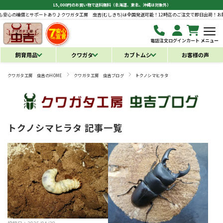
15,000円のお買い物で送料無料（北海道、東北、沖縄は対象外）
補償とサポートあり♪
クワガタ工房 虫吉(むしきち)は全国発送可能！12時迄のご注文で即日出荷！お届け後も
電話注文
ログイン
カート
メニュー
飼育用品
クワガタ
カブトムシ
お客様の声
クワガタ工房 虫吉のHOME
クワガタ工房 虫吉ブログ
トクノシマヒラタ
トクノシマヒラタ 記事一覧