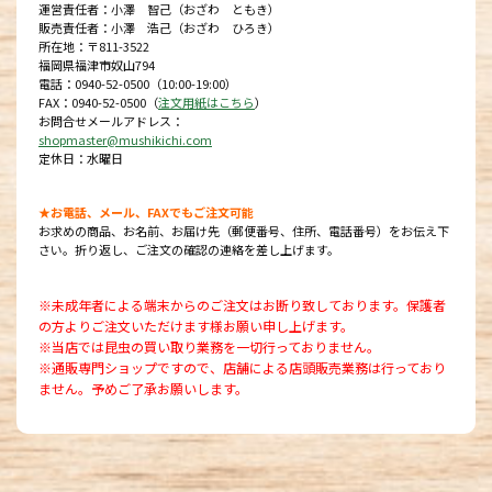
運営責任者：小澤 智己（おざわ ともき）
販売責任者：小澤 浩己（おざわ ひろき）
所在地：〒811-3522
福岡県福津市奴山794
電話：0940-52-0500（10:00-19:00）
FAX：0940-52-0500（
注文用紙はこちら
）
お問合せメールアドレス：
shopmaster@mushikichi.com
定休日：水曜日
★お電話、メール、FAXでもご注文可能
お求めの商品、お名前、お届け先（郵便番号、住所、電話番号）をお伝え下
さい。折り返し、ご注文の確認の連絡を差し上げます。
※未成年者による端末からのご注文はお断り致しております。保護者
の方よりご注文いただけます様お願い申し上げます。
※当店では昆虫の買い取り業務を一切行っておりません。
※通販専門ショップですので、店舗による店頭販売業務は行っており
ません。予めご了承お願いします。