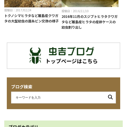
投稿日：2017/02/24
投稿日：2016/11/10
トクノシマヒラタなど離島産クワガ
2016年11月のスジブトヒラタクワガ
タの大型幼虫の菌糸ビン交換の様子
タなど離島産ヒラタの産卵ケースの
幼虫割り出し
ブログ検索
ブログカテゴリ