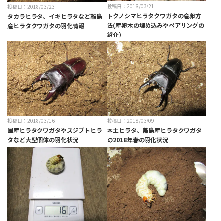
投稿日：2018/03/21
投稿日：2018/03/23
トクノシマヒラタクワガタの産卵方
タカラヒラタ、イキヒラタなど離島
法(産卵木の埋め込みやペアリングの
産ヒラタクワガタの羽化情報
紹介）
投稿日：2018/03/16
投稿日：2018/03/09
国産ヒラタクワガタやスジブトヒラ
本土ヒラタ、離島産ヒラタクワガタ
タなど大型個体の羽化状況
の2018年春の羽化状況