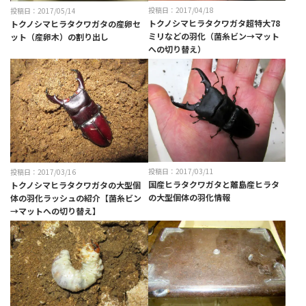
投稿日：2017/04/18
投稿日：2017/05/14
トクノシマヒラタクワガタ超特大78
トクノシマヒラタクワガタの産卵セ
ミリなどの羽化（菌糸ビン→マット
ット（産卵木）の割り出し
への切り替え）
投稿日：2017/03/11
投稿日：2017/03/16
国産ヒラタクワガタと離島産ヒラタ
トクノシマヒラタクワガタの大型個
の大型個体の羽化情報
体の羽化ラッシュの紹介【菌糸ビン
→マットへの切り替え】