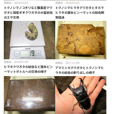
投稿日：2018/03/02
投稿日：2018/02/03
トクノシマノコギリなど離島産クワ
トクノシマヒラタクワガタとタカラ
ガタと国産オオクワガタの大型幼虫
ヒラタの菌糸ビン→マットの幼虫飼
のエサ交換
育経過
投稿日：2018/01/09
投稿日：2017/11/09
ヒラタクワガタの幼虫など菌糸ビン
アマミシカクワガタとトクノシマヒ
→マットボトルへの交換の様子
ラタの幼虫の割り出しの様子