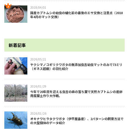
2018/04/01
国産カブトムシの幼虫の蛹化前の最後のエサ交換と注意点（2018
年4月のマット交換）
新着記事
2026/05/21
ヤクシマノコギリクワガタの無添加虫吉幼虫マットのみで73ミリ
（ギネス超級）の羽化紹介
2026/01/29
今年で20年目を迎える虫吉の森の落ち葉で天然カブトムシの産卵
用腐葉土作り大作戦。
2026/01/26
オキナワヒラタクワガタ（伊平屋島産）、2パターンの飼育方法で
の大型個体のデータ紹介