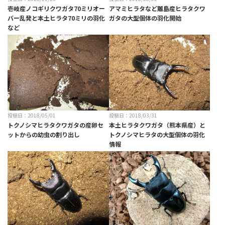
壱岐産ノコギリクワガタ70ミリオー
アマミヒラタなど離島産ヒラタクワ
バー乱発と本土ヒラタ70ミリの羽化
ガタの大型個体の羽化開始
など
投稿日：2018/05/01
投稿日：2018/03/31
トクノシマヒラタクワガタの産卵セ
本土ヒラタクワガタ（熊本県産）と
ットからの幼虫の割り出し
トクノシマヒラタの大型個体の羽化
情報