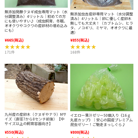
無添加発酵クヌギ成虫専用マット（水
無添加虫吉産卵専用マット（水分調整
分調整済み）4リットル｜初めての方
済み）4リットル｜卵に優しく産卵木
にも使いやすい♪（成虫飼育、冬眠、
無しでも大丈夫！（カブトムシ、ヒラ
オオクワやコクワの産卵材の埋め込み
タ、ノコギリ、ミヤマ、オオクワに最
にも）
適）
¥665
(税込)
¥855
(税込)
★★★★★
★★★★★
★★★★★
★★★★★
171件
168件
九州産の産卵木（クヌギやナラ）Mサ
イエロー果汁ゼリー50個入り《16ｇ
イズ（直径7から8センチ前後）【中
丸底カップ》｜安心の国産プレミアム
サイズ以上の飼育容器向き】
昆虫ゼリー！ご馳走まっしぐら♪
¥550
(税込)
¥800
(税込)