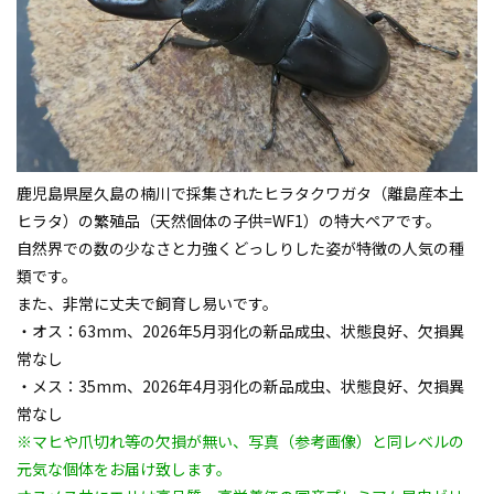
鹿児島県屋久島の楠川で採集された
ヒラタクワガタ
（離島産本土
ヒラタ）の繁殖品（天然個体の子供=WF1）の特大ペアです。
自然界での数の少なさと力強くどっしりした姿が特徴の人気の種
類です。
また、非常に丈夫で飼育し易いです。
・オス：63mm、2026年5月羽化の新品成虫、状態良好、欠損異
常なし
・メス：35mm、2026年4月羽化の新品成虫、状態良好、欠損異
常なし
※マヒや爪切れ等の欠損が無い、写真（参考画像）と同レベルの
元気な個体をお届け致します。