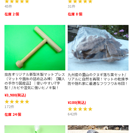
★★★★★
★★★★★
★★★★★
★★★★★
45件
31件
在庫 2 個
在庫 8 個
虫吉オリジナル新型木製マットプレス
九州産の里山のクヌギ落ち葉セット/
（マットや菌糸の詰め込み棒）【職人
リアルに自然を再現！マットの乾燥予
の手作り国産品】｜使いやすいT字
防や隠れ家に最適なフワフワお布団！
型！/カビや湿気に強いヒノキ製！
¥3,980
(税込)
★★★★★
★★★★★
¥180
(税込)
172件
★★★★★
★★★★★
642件
在庫 24 個