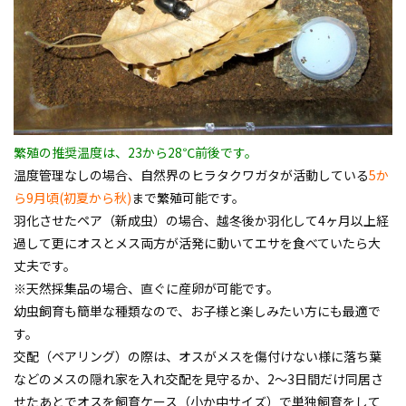
繁殖の推奨温度は、23から28℃前後です。
温度管理なしの場合、自然界のヒラタクワガタが活動している
5か
ら9月頃(初夏から秋)
まで繁殖可能です。
羽化させたペア（新成虫）の場合、越冬後か羽化して4ヶ月以上経
過して更にオスとメス両方が活発に動いてエサを食べていたら大
丈夫です。
※天然採集品の場合、直ぐに産卵が可能です。
幼虫飼育も簡単な種類なので、お子様と楽しみたい方にも最適で
す。
交配（ペアリング）の際は、オスがメスを傷付けない様に落ち葉
などのメスの隠れ家を入れ交配を見守るか、2～3日間だけ同居さ
せたあとでオスを飼育ケース（小か中サイズ）で単独飼育をして