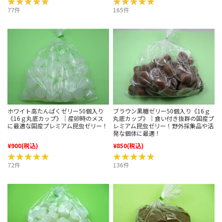
★★★★★
★★★★★
★★★★★
★★★★★
77件
165件
ホワイト高たんぱくゼリー50個入り
ブラウン黒糖ゼリー50個入り《16ｇ
《16ｇ丸底カップ》｜産卵時のメス
丸底カップ》｜食い付き抜群の国産プ
に最適な国産プレミアム昆虫ゼリー！
レミアム昆虫ゼリー！野外採集品や活
発な個体に最適！
¥900
(税込)
¥850
(税込)
★★★★★
★★★★★
★★★★★
★★★★★
72件
136件