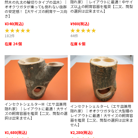
隠れ家）｜レイアウトに最適！中サイ
然木の丸太の輪切りタイプの皿木）｜
ズ以上の飼育容器を推奨【二又、筒型
オオクワガタが乗っても倒れない抜群
の選択は出来ません】
の安定感！【大サイズの飼育ケース向
き】
¥340
(税込)
¥980
(税込)
★★★★★
★★★★★
★★★★★
★★★★★
182件
44件
在庫 24 個
在庫 6 個
インセクトシェルターM（エサ皿兼用
インセクトシェルターL（エサ皿兼用
隠れ家）｜レイアウトに最適！大サイ
隠れ家）｜オオクワガタなど大型種の
ズの飼育容器を推奨【二又、筒型の選
レイアウトに最適！大サイズの飼育容
択は出来ません】
器を推奨【二又、筒型の選択は出来ま
せん】
¥1,680
(税込)
¥2,280
(税込)