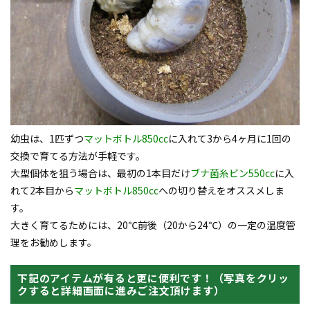
幼虫は、1匹ずつ
マットボトル850cc
に入れて3から4ヶ月に1回の
交換で育てる方法が手軽です。
大型個体を狙う場合は、最初の1本目だけ
ブナ菌糸ビン550cc
に入
れて2本目から
マットボトル850cc
への切り替えをオススメしま
す。
大きく育てるためには、20℃前後（20から24℃）の一定の温度管
理をお勧めします。
下記のアイテムが有ると更に便利です！（写真をクリッ
クすると詳細画面に進みご注文頂けます）