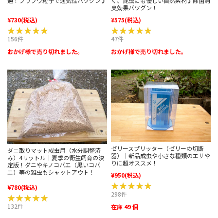
適！フワフワ粒子で通気性バツグン♪
く、昆虫にも優しい自然素材♪除菌消
臭効果バツグン！
¥730
(税込)
¥575
(税込)
★★★★★
★★★★★
★★★★★
★★★★★
156件
47件
おかげ様で売り切れました。
おかげ様で売り切れました。
ゼリースプリッター（ゼリーの切断
ダニ取りマット成虫用（水分調整済
器）｜新品成虫や小さな種類のエサや
み）4リットル｜夏季の衛生飼育の決
りに超オススメ！
定版！ダニやキノコバエ（黒いコバ
エ）等の雑虫もシャットアウト！
¥950
(税込)
★★★★★
★★★★★
¥780
(税込)
298件
★★★★★
★★★★★
132件
在庫 49 個