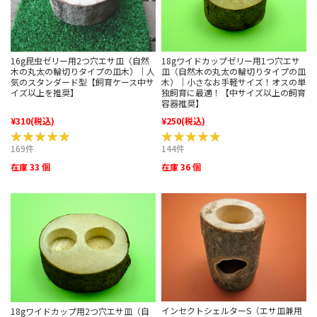
18gワイドカップゼリー用1つ穴エサ
16g昆虫ゼリー用2つ穴エサ皿（自然
皿（自然木の丸太の輪切りタイプの皿
木の丸太の輪切りタイプの皿木）｜人
木）｜小さなお手軽サイズ！オスの単
気のスタンダード型【飼育ケース中サ
独飼育に最適！【中サイズ以上の飼育
イズ以上を推奨】
容器推奨】
¥310
(税込)
¥250
(税込)
★★★★★
★★★★★
★★★★★
★★★★★
169件
144件
在庫 33 個
在庫 36 個
インセクトシェルターS（エサ皿兼用
18gワイドカップ用2つ穴エサ皿（自