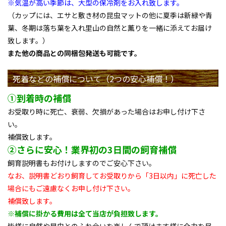
※気温が高い季節は、大型の保冷剤をお入れ致します。
（カップには、エサと敷き材の昆虫マットの他に夏季は新緑や青
葉、冬期は落ち葉を入れ里山の自然と薫りを一緒に添えてお届け
致します。）
また他の商品との同梱包発送も可能です。
死着などの補償について（2つの安心補償！）
①到着時の補償
お受取り時に死亡、衰弱、欠損があった場合はお申し付け下さ
い。
補償致します。
②さらに安心！業界初の3日間の飼育補償
飼育説明書もお付けしますのでご安心下さい。
なお、説明書どおり飼育してお受取りから「3日以内」に死亡した
場合にもご遠慮なくお申し付け下さい。
補償致します。
※補償に掛かる費用は全て当店が負担致します。