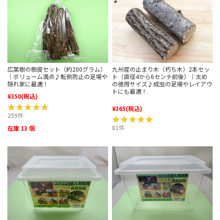
広葉樹の樹皮セット（約200グラム）
九州産の止まり木（朽ち木）2本セッ
｜ボリューム満点♪転倒防止の足場や
ト（直径4から6センチ前後）｜太め
隠れ家に最適！
の徳用サイズ♪成虫の足場やレイアウ
トにも最適！
¥350
(税込)
★★★★★
★★★★★
¥365
(税込)
259件
★★★★★
★★★★★
81件
在庫 13 個