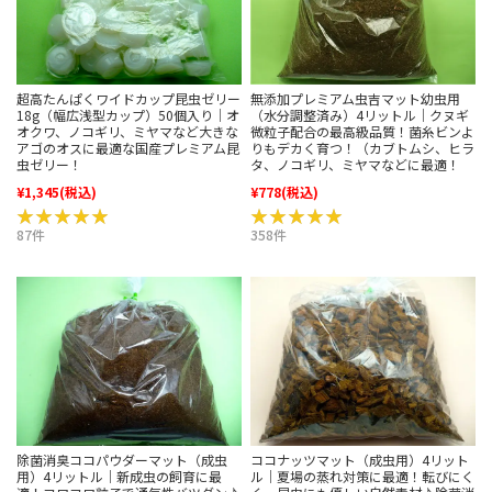
超高たんぱくワイドカップ昆虫ゼリー
無添加プレミアム虫吉マット幼虫用
18g（幅広浅型カップ）50個入り｜オ
（水分調整済み）4リットル｜クヌギ
オクワ、ノコギリ、ミヤマなど大きな
微粒子配合の最高級品質！菌糸ビンよ
アゴのオスに最適な国産プレミアム昆
りもデカく育つ！（カブトムシ、ヒラ
虫ゼリー！
タ、ノコギリ、ミヤマなどに最適！
¥1,345
(税込)
¥778
(税込)
★★★★★
★★★★★
★★★★★
★★★★★
87件
358件
除菌消臭ココパウダーマット（成虫
ココナッツマット（成虫用）4リット
用）4リットル｜新成虫の飼育に最
ル｜夏場の蒸れ対策に最適！転びにく