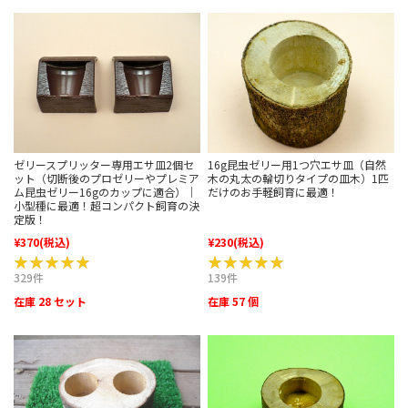
ゼリースプリッター専用エサ皿2個セ
16g昆虫ゼリー用1つ穴エサ皿（自然
ット（切断後のプロゼリーやプレミア
木の丸太の輪切りタイプの皿木）1匹
ム昆虫ゼリー16gのカップに適合）｜
だけのお手軽飼育に最適！
小型種に最適！超コンパクト飼育の決
定版！
¥370
(税込)
¥230
(税込)
★★★★★
★★★★★
★★★★★
★★★★★
329件
139件
在庫 28 セット
在庫 57 個