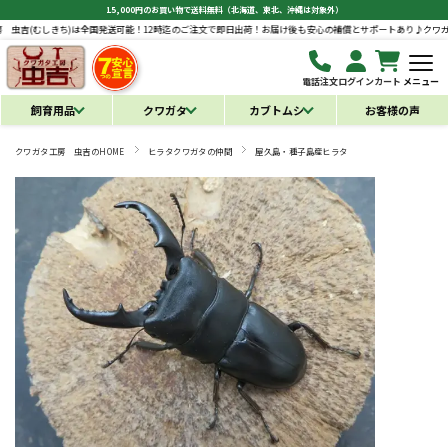
15,000円のお買い物で送料無料（北海道、東北、沖縄は対象外）
全国発送可能！12時迄のご注文で即日出荷！お届け後も安心の補償とサポートあり♪
クワガタ工房 虫吉(むしき
電話注文
ログイン
カート
メニュー
飼育用品
クワガタ
カブトムシ
お客様の声
クワガタ工房 虫吉のHOME
ヒラタクワガタの仲間
屋久島・種子島産ヒラタ