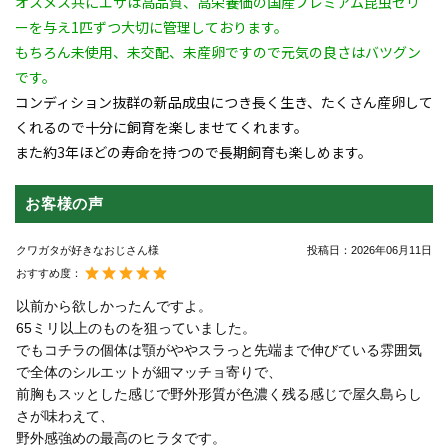
オスメス共にエサは高品質、高栄養価の国産プレミアム昆虫ゼリ
ーを与え1匹ずつ大切に管理しております。
もちろん未使用、未交配、未産卵ですので元気の良さはバツグン
です。
コンディション抜群の新品成虫につき長く生き、たくさん産卵して
くれるので十分に飼育を楽しませてくれます。
また約3年ほどの寿命を持つので長期飼育も楽しめます。
お客様の声
クワガタが好きなおじさん様
投稿日：
2026年06月11日
おすすめ度：
以前から欲しかったんですよ。
65ミリ以上のものを狙っていました。
でもコチラの個体は顎がややスラっと先端まで伸びている雰囲気
で全体のシルエットが細マッチョ寄りで、
前胸もスッとした感じで野外形質が色濃く残る感じで屋久島らし
さが味わえて、
野外感強めの最高のヒラタです。