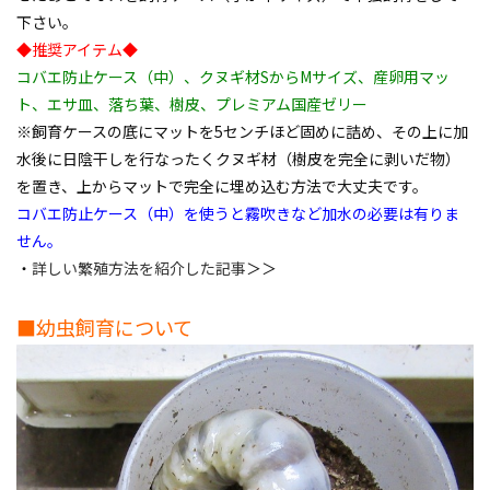
下さい。
◆推奨アイテム◆
コバエ防止ケース（中）、クヌギ材SからMサイズ、産卵用マッ
ト、エサ皿、落ち葉、樹皮、プレミアム国産ゼリー
※飼育ケースの底にマットを5センチほど固めに詰め、その上に加
水後に日陰干しを行なったくクヌギ材（樹皮を完全に剥いだ物）
を置き、上からマットで完全に埋め込む方法で大丈夫です。
コバエ防止ケース（中）を使うと霧吹きなど加水の必要は有りま
せん。
・
詳しい繁殖方法を紹介した記事
＞＞
■幼虫飼育について