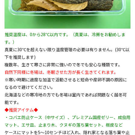
推奨温度は、0から28℃以内です。（真夏は、冷房をお勧めしま
す。）
真夏に30℃を超えない限り温度管理の必要は有りません。(30℃以
下を推奨します)
複数年、生きて寒さに非常に強いので冬でも安心な種類です。
自然下同様に冬場は、冬眠させた方が長く生きてくれます。
※寒い時期に過度な加温で活動させると短命や産卵不調の原因に
なるので避けてください。
北海道などの寒冷地の方でも冬場は室内であれば問題なく越冬可
能です。
◆推奨アイテム◆
・コバエ防止ケース（中サイズ）、プレミアム国産ゼリー、成虫用
マット、エサ皿、止まり木、クヌギの落ち葉セット、樹皮など
ケースにマットを5～10センチほど入れ、隠れ家となる落ち葉や止